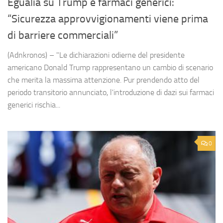
Egualia su Trump e farmaci generici:
“Sicurezza approvvigionamenti viene prima
di barriere commerciali”
(Adnkronos) – "Le dichiarazioni odierne del presidente
americano Donald Trump rappresentano un cambio di scenario
che merita la massima attenzione. Pur prendendo atto del
periodo transitorio annunciato, l'introduzione di dazi sui farmaci
generici rischia...
0