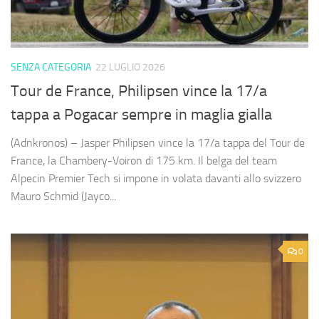
SENZA CATEGORIA
22 LUGLIO 2026
Tour de France, Philipsen vince la 17/a
tappa a Pogacar sempre in maglia gialla
(Adnkronos) – Jasper Philipsen vince la 17/a tappa del Tour de
France, la Chambery-Voiron di 175 km. Il belga del team
Alpecin Premier Tech si impone in volata davanti allo svizzero
Mauro Schmid (Jayco...
0