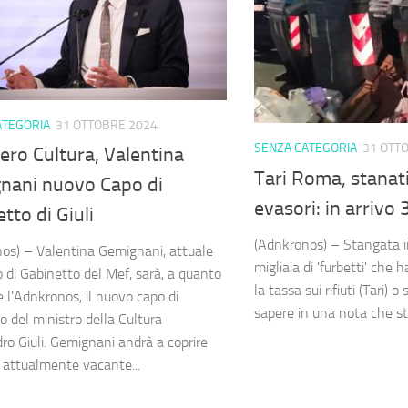
ATEGORIA
31 OTTOBRE 2024
SENZA CATEGORIA
31 OTT
ero Cultura, Valentina
Tari Roma, stanati
nani nuovo Capo di
evasori: in arrivo 
tto di Giuli
(Adnkronos) – Stangata i
os) – Valentina Gemignani, attuale
migliaia di 'furbetti' che
o di Gabinetto del Mef, sarà, a quanto
la tassa sui rifiuti (Tari)
 l'Adnkronos, il nuovo capo di
sapere in una nota che sta
o del ministro della Cultura
ro Giuli. Gemignani andrà a coprire
o attualmente vacante...