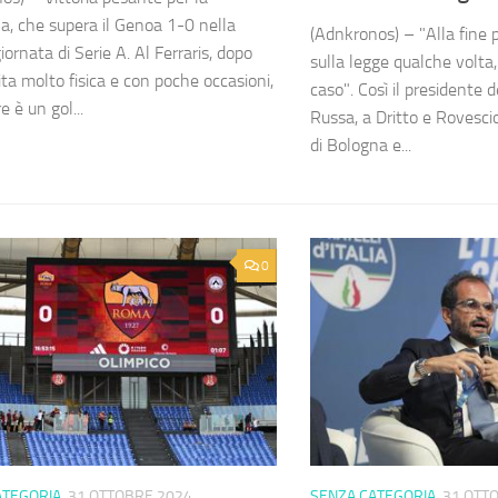
na, che supera il Genoa 1-0 nella
(Adnkronos) – "Alla fine p
ornata di Serie A. Al Ferraris, dopo
sulla legge qualche volta
ita molto fisica e con poche occasioni,
caso". Così il presidente 
e è un gol...
Russa, a Dritto e Rovescio
di Bologna e...
0
ATEGORIA
31 OTTOBRE 2024
SENZA CATEGORIA
31 OTT