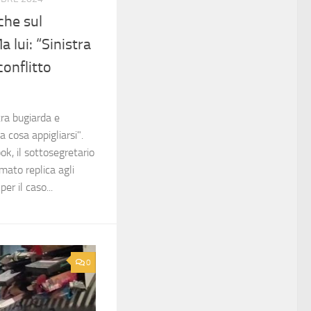
he sul
 lui: “Sinistra
onflitto
ra bugiarda e
 cosa appigliarsi".
ok, il sottosegretario
ato replica agli
er il caso...
0