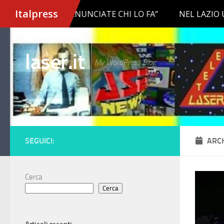
Salta al contenuto
laser.it
My WordPress Blog
SEGUICI:
ARC
Cerca
Cerca