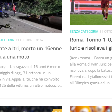
SENZA CATEGORIA
31 OTT
Roma-Torino 1-0,
ATEGORIA
31 OTTOBRE 2024
Juric e risolleva i g
nte a Itri, morto un 16enne
la a una moto
(Adnkronos) – Basta un g
alla Roma di Ivan Juric per
os) – Un ragazzo di 16 anni è morto
risollevarsi dopo la batos
iggio di oggi, 31 ottobre, in un
Fiorentina. I giallorossi 
 in via Appia, a Itri, che ha coinvolto
all'Olimpico grazie ad un...
25 della vittima, un altro motociclo...