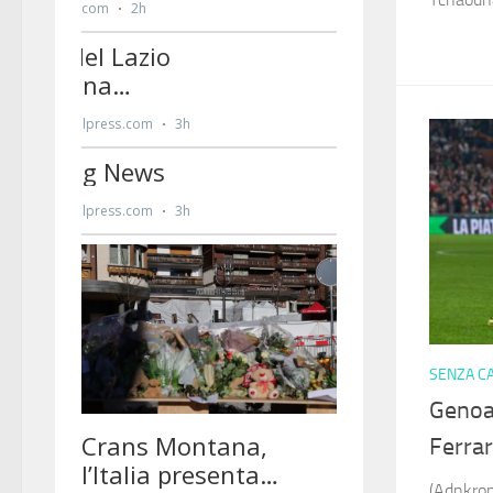
SENZA C
Genoa-
Ferra
(Adnkron