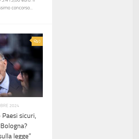
ssimo concorso...
0
OBRE 2024
 Paesi sicuri,
i Bologna?
sulla legge”