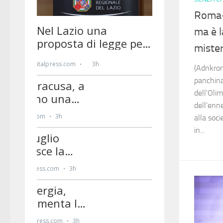
Roma-T
ma è l
mister
(Adnkron
panchina 
dell'Oli
dell'enn
alla soci
in...