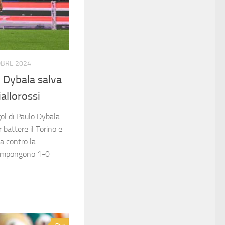
OBRE 2024
 Dybala salva
iallorossi
ol di Paulo Dybala
 battere il Torino e
ta contro la
si impongono 1-0