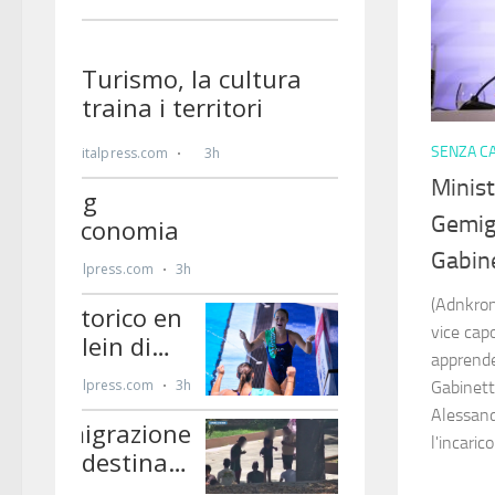
SENZA C
Minist
Gemig
Gabine
(Adnkron
vice cap
apprende
Gabinett
Alessand
l'incaric