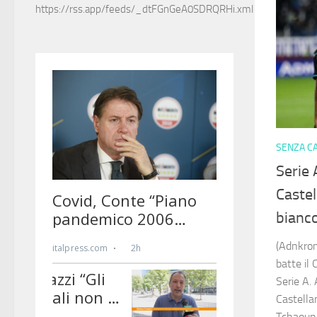
https://rss.app/feeds/_dtFGnGeA0SDRQRHi.xml
SENZA C
Serie 
Castel
bianc
(Adnkron
batte il
Serie A. 
Castellan
Tchaouna