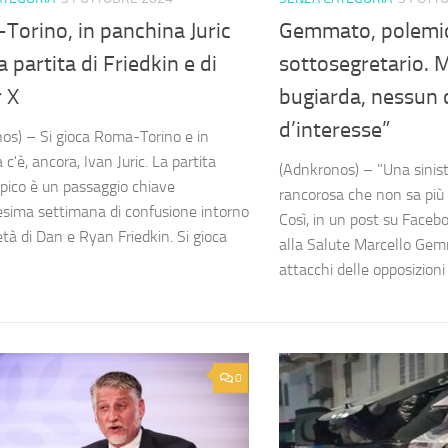
orino, in panchina Juric
Gemmato, polemic
a partita di Friedkin e di
sottosegretario. Ma
 X
bugiarda, nessun c
d’interesse”
os) – Si gioca Roma-Torino e in
c'è, ancora, Ivan Juric. La partita
(Adnkronos) – "Una sinist
mpico è un passaggio chiave
rancorosa che non sa più a
esima settimana di confusione intorno
Così, in un post su Facebo
età di Dan e Ryan Friedkin. Si gioca
alla Salute Marcello Gemm
attacchi delle opposizioni p
0