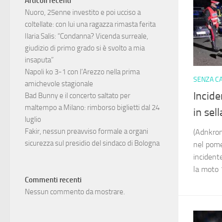
Articoli recenti
Nuoro, 25enne investito e poi ucciso a
coltellate: con lui una ragazza rimasta ferita
Ilaria Salis: “Condanna? Vicenda surreale,
giudizio di primo grado si è svolto a mia
insaputa”
Napoli ko 3-1 con l’Arezzo nella prima
SENZA C
amichevole stagionale
Incide
Bad Bunny e il concerto saltato per
maltempo a Milano: rimborso biglietti dal 24
in sel
luglio
Fakir, nessun preavviso formale a organi
(Adnkron
sicurezza sul presidio del sindaco di Bologna
nel pomer
incidente
la moto 1
Commenti recenti
Nessun commento da mostrare.