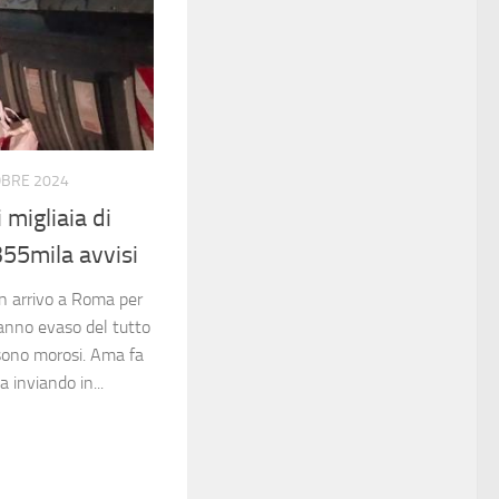
OBRE 2024
 migliaia di
355mila avvisi
n arrivo a Roma per
 hanno evaso del tutto
 o sono morosi. Ama fa
 inviando in...