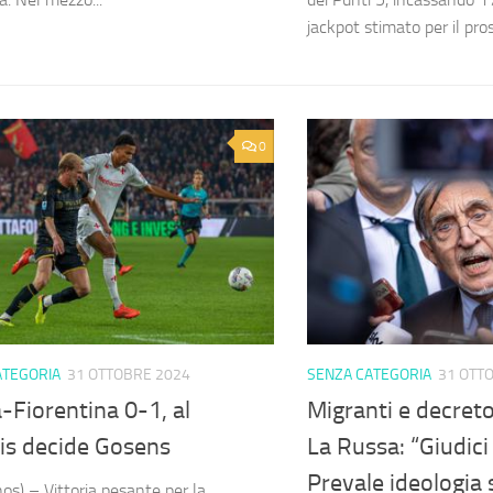
jackpot stimato per il pro
0
ATEGORIA
31 OTTOBRE 2024
SENZA CATEGORIA
31 OTT
Fiorentina 0-1, al
Migranti e decreto
ris decide Gosens
La Russa: “Giudic
Prevale ideologia 
os) – Vittoria pesante per la