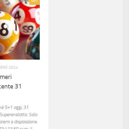
0
OBRE 2024
umeri
cente 31
né 5+1 oggi, 31
 Superenalotto. Solo
premi a disposizione
73.413,60 euro. Il