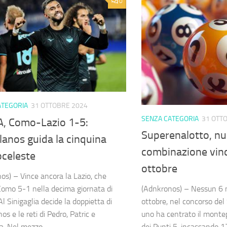
0
ATEGORIA
31 OTTOBRE 2024
SENZA CATEGORIA
31 OTT
A, Como-Lazio 1-5:
Superenalotto, n
lanos guida la cinquina
combinazione vin
oceleste
ottobre
os) – Vince ancora la Lazio, che
 Como 5-1 nella decima giornata di
(Adnkronos) – Nessun 6 
Al Sinigaglia decide la doppietta di
ottobre, nel concorso del
os e le reti di Pedro, Patric e
uno ha centrato il monte
. Nel mezzo...
dei Punti 5, incassando 1