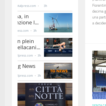
Fiorenti
decima gi
una part
a decider
SENZA C