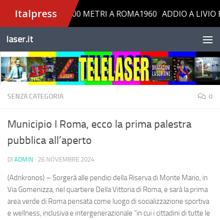
Salta al contenuto
laser.it
SENZA CATEGORIA
0
Municipio I Roma, ecco la prima palestra
pubblica all’aperto
DI
ADMIN
·
26 NOVEMBRE 2024
(Adnkronos) – Sorgerà alle pendici della Riserva di Monte Mario, in
Via Gomenizza, nel quartiere Della Vittoria di Roma, e sarà la prima
area verde di Roma pensata come luogo di socializzazione sportiva
e wellness, inclusiva e intergenerazionale "in cui i cittadini di tutte le