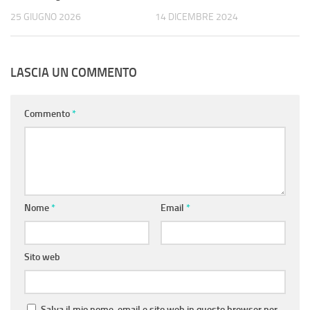
25 GIUGNO 2026
14 DICEMBRE 2024
LASCIA UN COMMENTO
Commento
*
Nome
*
Email
*
Sito web
Salva il mio nome, email e sito web in questo browser per