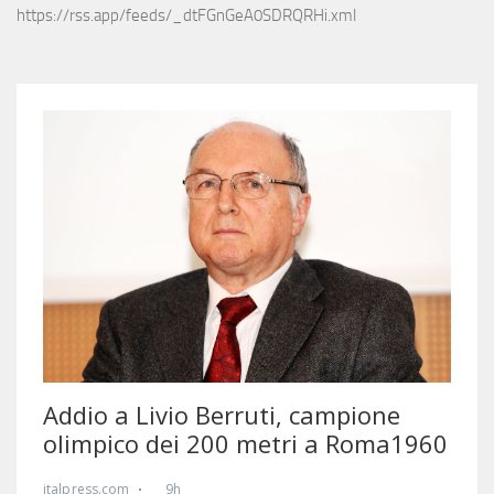
https://rss.app/feeds/_dtFGnGeA0SDRQRHi.xml