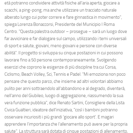
età potranno condividere attività fisiche all’aria aperta, giocare a
scacchi, a ping-pong, ma anche utilizzare un tracciato naturale
alberato lungo cui poter correre e fare ginnastica in movimento",
spiega Lorenza Bonaccorsi, Presidente del Municipio I Roma
Centro. "Questa palestra outdoor – prosegue – sarà un luogo dove
far avvicinare e far dialogare sul campo, utilizzando i temi universali
di sport e salute, giovani, meno giovani e persone con diverse
abilità". Il progetto si sviluppa su cinque postazioni in cui possono
lavorare fino a 50 persone contemporaneamente. Svolgendo
esercizi che coprono le esigenze di più discipline tra cui Corsa,
Ciclismo, Beach Volley, Sci, Tennis e Padel. "Mi emoziona non poco
pensare che questo parco, che insieme ad altri volontari abbiamo
pulito per anni sottraendolo all’abbandono e al degrado, diventerà,
nell’anno del Giubileo, luogo di aggregazione, riassumendo la sua
vera funzione pubblica", dice Renato Sartini, Consigliere della Lista
Civica Gualtieri, ideatore dell'iniziativa, "così i bambini potranno
osservare incuriositi i più grandi ‘giocare allo sport’. E magari
apprendere l’importanza che l’allenamento può avere per la propria
salute". La struttura sarà dotata di cinque postazioni di allenamento,