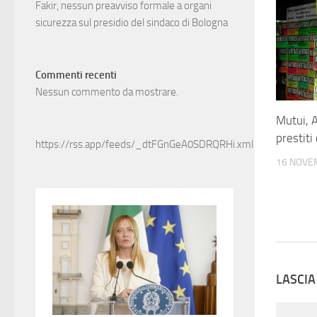
Fakir, nessun preavviso formale a organi
sicurezza sul presidio del sindaco di Bologna
Commenti recenti
Nessun commento da mostrare.
Mutui, A
prestiti
https://rss.app/feeds/_dtFGnGeA0SDRQRHi.xml
16 NOVE
LASCI