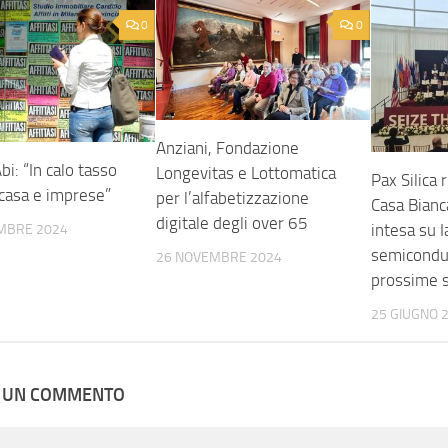
0
0
Anziani, Fondazione
bi: “In calo tasso
Longevitas e Lottomatica
Pax Silica r
 casa e imprese”
per l’alfabetizzazione
Casa Bianc
digitale degli over 65
intesa su I
MBRE 2024
semicondut
26 NOVEMBRE 2024
prossime 
25 GIUGNO 
A UN COMMENTO