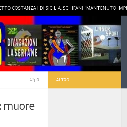
0
ALTRO
e: muore