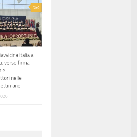
0
iavvicina Italia a
a, verso firma
a e
tori nelle
settimane
2026