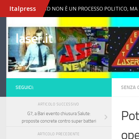
Salta al contenuto
laser.it
My WordPress Blog
SEGUICI:
SENZA 
ARTICOLO SUCCESSIVO
Pot
G7, a Bari evento chiusura Salute:
proposte concrete contro super batteri
ope
ARTICOLO PRECEDENTE