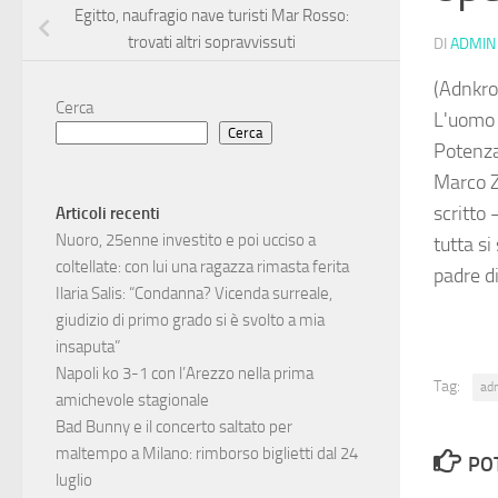
Egitto, naufragio nave turisti Mar Rosso:
trovati altri sopravvissuti
DI
ADMIN
(Adnkro
Cerca
L'uomo a
Cerca
Potenza.
Marco Z
scritto 
Articoli recenti
Nuoro, 25enne investito e poi ucciso a
tutta si
coltellate: con lui una ragazza rimasta ferita
padre d
Ilaria Salis: “Condanna? Vicenda surreale,
giudizio di primo grado si è svolto a mia
insaputa”
Napoli ko 3-1 con l’Arezzo nella prima
Tag:
ad
amichevole stagionale
Bad Bunny e il concerto saltato per
maltempo a Milano: rimborso biglietti dal 24
PO
luglio