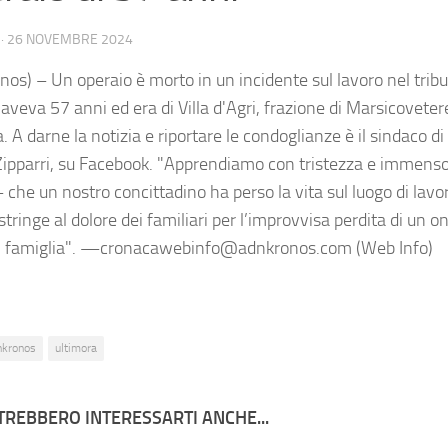
·
26 NOVEMBRE 2024
nos) – Un operaio è morto in un incidente sul lavoro nel trib
veva 57 anni ed era di Villa d'Agri, frazione di Marsicovetere
 A darne la notizia e riportare le condoglianze è il sindaco d
ipparri, su Facebook. "Apprendiamo con tristezza e immenso
– che un nostro concittadino ha perso la vita sul luogo di lav
 stringe al dolore dei familiari per l’improvvisa perdita di un 
i famiglia". —cronacawebinfo@adnkronos.com (Web Info)
nkronos
ultimora
TREBBERO INTERESSARTI ANCHE...