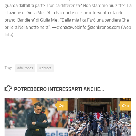
guarda dall’altra parte. L’unica differenza? Non staremo più zitte". La
citazione di Giulia Mei. Ghio ha concluso il suo intervento citando il
brano 'Bandiera' di Giulia Mei. “Della mia fica Farò una bandiera Che
brillerà Nella notte nera”. —cronacawebinfo@adnkronos.com (Web
Info)
Tag:
adnkronos
ultimora
POTREBBERO INTERESSARTI ANCHE...
0
0