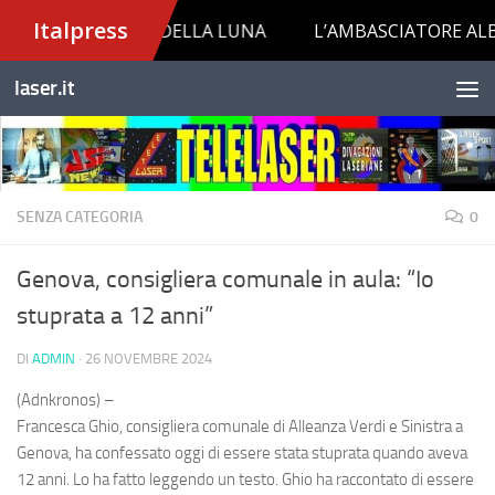
Salta al contenuto
laser.it
SENZA CATEGORIA
0
Genova, consigliera comunale in aula: “Io
stuprata a 12 anni”
DI
ADMIN
·
26 NOVEMBRE 2024
(Adnkronos) –
Francesca Ghio, consigliera comunale di Alleanza Verdi e Sinistra a
Genova, ha confessato oggi di essere stata stuprata quando aveva
12 anni. Lo ha fatto leggendo un testo. Ghio ha raccontato di essere