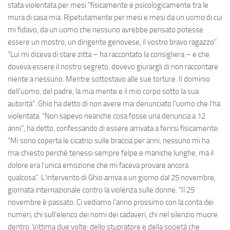
stata violentata per mesi "fisicamente e psicologicamente tra le
mura di casa mia. Ripetutamente per mesi e mesi da un uomo di cui
mi fidavo, da un uomo che nessuno avrebbe pensato potesse
essere un mostro, un dirigente genovese, il vostro bravo ragazzo".
"Lui mi diceva di stare zitta – ha raccontato la consigliera – e che
doveva essere il nostro segreto, dovevo giurargli di non raccontare
niente a nessuno. Mentre sottostavo alle sue torture. Il dominio
dell'uomo, del padre, la mia mente e il mio corpo sotto la sua
autorità". Ghio ha detto di non avere mai denunciato l'uomo che l'ha
violentata. "Non sapevo neanche cosa fosse una denuncia a 12
anni", ha detto, confessando di essere arrivata a ferirsi fisicamente:
"Mi sono coperta le cicatrici sulle braccia per anni, nessuno mi ha
mai chiesto perché tenessi sempre felpe e maniche lunghe, ma il
dolore era l’unica emozione che mi faceva provare ancora
qualcosa". L'intervento di Ghio arriva a un giorno dal 25 novembre,
giornata internazionale contro la violenza sulle donne. "Il 25
novembre è passato. Ci vediamo l’anno prossimo con la conta dei
numeri, chi sull’elenco dei nomi dei cadaveri, chi nel silenzio muore
dentro. Vittima due volte: dello stupratore e della società che