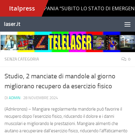
Salta al contenuto
laser.it
SENZA CATEGORIA
0
Studio, 2 manciate di mandole al giorno
migliorano recupero da esercizio fisico
DI
ADMIN
·
28 NOVEMBRE 2024
(Adnkronos) – Mangiare regolarmente mandorle può favorire il
recupero dopo l'esercizio fisico, riducendo il dolore e i danni
muscolari e migliorando le prestazioni. Mangiare alimenti che
aiutano a recuperare dall'esercizio fisico, riducendo l'affaticamento