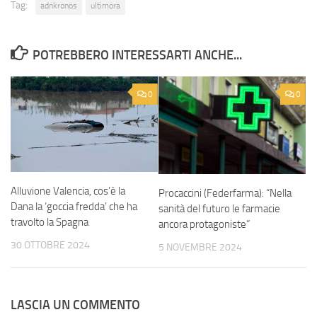
Tag:
adnkronos
ultimora
POTREBBERO INTERESSARTI ANCHE...
0
0
Alluvione Valencia, cos’è la
Procaccini (Federfarma): “Nella
Dana la ‘goccia fredda’ che ha
sanità del futuro le farmacie
travolto la Spagna
ancora protagoniste”
30 OTTOBRE 2024
5 NOVEMBRE 2024
LASCIA UN COMMENTO