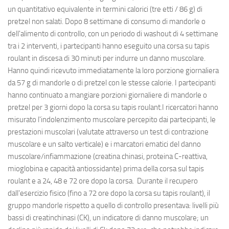
un quantitativo equivalente in termini calorici (tre etti / 86 g) di
pretzel non salati. Dopo 8 settimane di consumo di mandorle o
dell'alimento di controllo, con un periodo di washout di 4 settimane
tra i 2 interventi, i partecipanti hanno eseguito una corsa su tapis
roulant in discesa di 30 minuti per indurre un danno muscolare.
Hanno quindi ricevuto immediatamente la loro porzione giornaliera
da 57 g di mandorle o di pretzel con le stesse calorie. I partecipanti
hanno continuato a mangiare porzioni giornaliere di mandorle o
pretzel per 3 giorni dopo la corsa su tapis roulant.I ricercatori hanno
misurato l'indolenzimento muscolare percepito dai partecipanti, le
prestazioni muscolari (valutate attraverso un test di contrazione
muscolare e un salto verticale) e i marcatori ematici del danno
muscolare/infiammazione (creatina chinasi, proteina C-reattiva,
mioglobina e capacità antiossidante) prima della corsa sul tapis
roulant e a 24, 48 e 72 ore dopo la corsa. Durante il recupero
dall'esercizio fisico (fino a 72 ore dopo la corsa su tapis roulant), il
gruppo mandorle rispetto a quello di controllo presentava: livelli più
bassi di creatinchinasi (CK), un indicatore di danno muscolare; un