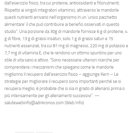
dall'esercizio fisico, tra cui proteine, antiossidanti e fitonutrienti.
Rispetto ai singoli integratori vitaminici, attraverso le mandorle
questi nutrienti arrivano nell’organismo in un ‘unico pacchetto
alimentare’ il che può contribuire ai benefici osservati in questo
studio”. Una porzione da 30g di mandorle fornisce 6 g di proteine, 4
g di fibre, 13 g di grassi insaturi, solo 1 g di grassi saturi e 15
nutrienti essenziali, tra cui 81 mg di magnesio, 220 mg di potassio e
7,7 mg di vitamina E, che le rendono un ottimo spuntino per uno
stile di vita sano e attivo. “Sono necessarie ulteriori ricerche per
comprendere i meccanismi che spiegano come le mandorle
migliorino il recupero dall'esercizio fisico – aggiunge Kern – Le
strategie per migliorare il recupero sono importanti perché se si
recupera meglio, è probabile che si sia in grado di allenarsi prima o
più intensamente per gli allenamenti successivi”. —
salutewebinfo@adnkronos.com (Web Info)