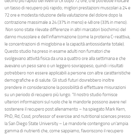
declino più rapido dei livelli di Ck dopo 72 ore, che potrebbe indicare
un tasso di recupero più rapido; migliori prestazioni muscolari a 24 e
72 ore e modesta riduzione della valutazione del dolore dopo la
contrazione massimale a 24 (37% in meno) e 48 ore (33% in meno).
Non sono state rilevate differenze in altri marcatori biochimici del
danno muscolare e dell'infiammazione (come la proteina C-reattiva,
le concentrazioni di mioglobina e la capacità antiossidante totale).
Questo studio ha preso in esame adulti non fumatori che
svolgevano attività fisica da una a quattro ore alla settimana e che
avevano un peso sano o un leggero sovrappeso, quindi i risultati
potrebbero non essere applicabili a persone con altre caratteristiche
demografiche e di salute. Gli studi futuri dovrebbero inoltre
prendere in considerazione la possibilità di effettuare misurazioni
su un periodo di recupero più lungo. “Il nostro studio fornisce
ulteriori informazioni sul ruolo che le mandorle possono avere nel
sostenere il recupero post allenamento – ha spiegato Mark Kern,
PhD, Rd, Cssd, professor of exercise and nutritional sciences presso
la San Diego State University – Le mandorle contengono un'ampia
gamma di nutrienti che, come sappiamo, favoriscono il recupero