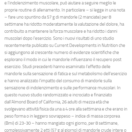
e l'indolenzimento muscolare, può aiutare a seguire meglio le
proprie routine di allenamento. In particolare – si legge in una nota
– fare uno spuntino da 57 g di mandorle (2 manciate) per 8
settimane ha ridotto moderatamente la valutazione del dolore, ha
contribuito a mantenere la forza muscolare e ha ridotto i danni
muscolari dopo l'esercizio. Sono i nuovi risultati di uno studio
recentemente publicato su Current Developments in Nutrition che
si aggiungono al crescente numero di evidenze scientifiche che
esplorano il modo in cui le mandorle influenzano il recupero post
esercizio. Studi precedenti hanno esaminato l'effetto delle
mandorle sulla sensazione di fatica e sul metabolismo dell'esercizio
e hanno analizzato l'impatto del consumo di mandorle sulla
sensazione di indolenzimento e sulle performance muscolari. In
questo nuovo studio randomizzato e incrociato e finanziato
dall'Almond Board of California, 26 adulti di mezza età che
svolgevano attività fisica da una a 4 ore alla settimana e che erano in
peso forma o in leggero sovrappeso – indice di massa corporea
(Bmi) di 23-30 – hanno mangiato ogni giorno, per 8 settimane,
complessivamente 2 etti (57 g al giorno) di mandorle crude intere o