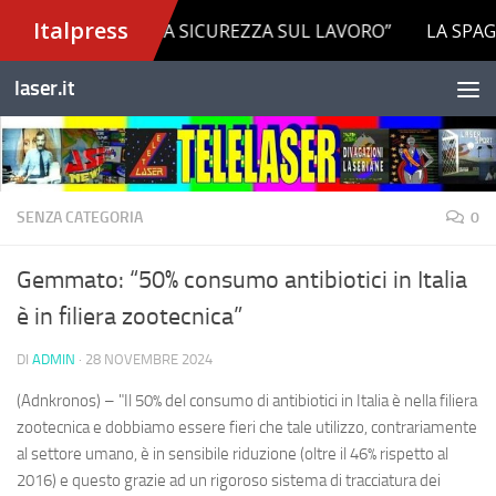
Salta al contenuto
laser.it
SENZA CATEGORIA
0
Gemmato: “50% consumo antibiotici in Italia
è in filiera zootecnica”
DI
ADMIN
·
28 NOVEMBRE 2024
(Adnkronos) – "Il 50% del consumo di antibiotici in Italia è nella filiera
zootecnica e dobbiamo essere fieri che tale utilizzo, contrariamente
al settore umano, è in sensibile riduzione (oltre il 46% rispetto al
2016) e questo grazie ad un rigoroso sistema di tracciatura dei