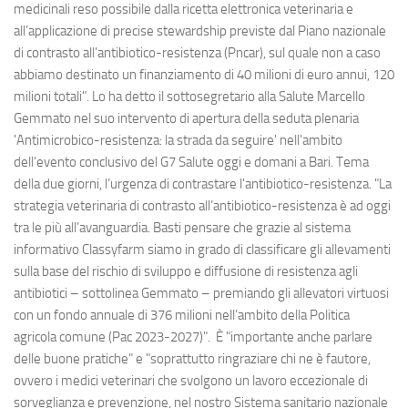
medicinali reso possibile dalla ricetta elettronica veterinaria e
all’applicazione di precise stewardship previste dal Piano nazionale
di contrasto all’antibiotico-resistenza (Pncar), sul quale non a caso
abbiamo destinato un finanziamento di 40 milioni di euro annui, 120
milioni totali". Lo ha detto il sottosegretario alla Salute Marcello
Gemmato nel suo intervento di apertura della seduta plenaria
'Antimicrobico-resistenza: la strada da seguire' nell’ambito
dell’evento conclusivo del G7 Salute oggi e domani a Bari. Tema
della due giorni, l’urgenza di contrastare l'antibiotico-resistenza. "La
strategia veterinaria di contrasto all’antibiotico-resistenza è ad oggi
tra le più all’avanguardia. Basti pensare che grazie al sistema
informativo Classyfarm siamo in grado di classificare gli allevamenti
sulla base del rischio di sviluppo e diffusione di resistenza agli
antibiotici – sottolinea Gemmato – premiando gli allevatori virtuosi
con un fondo annuale di 376 milioni nell’ambito della Politica
agricola comune (Pac 2023-2027)". È "importante anche parlare
delle buone pratiche" e "soprattutto ringraziare chi ne è fautore,
ovvero i medici veterinari che svolgono un lavoro eccezionale di
sorveglianza e prevenzione, nel nostro Sistema sanitario nazionale