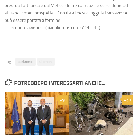
presi da Lufthansa e dal Mef con le tre compagnie sono idonei ad
attuare i rimedi prospettati. Con il via libera di oggi, la transazione
può essere portata a termine.
—economiawebinfo@adnkronos.com (Web Info)
Tag:
adnkronos
ultimora
POTREBBERO INTERESSARTI ANCHE...
0
0