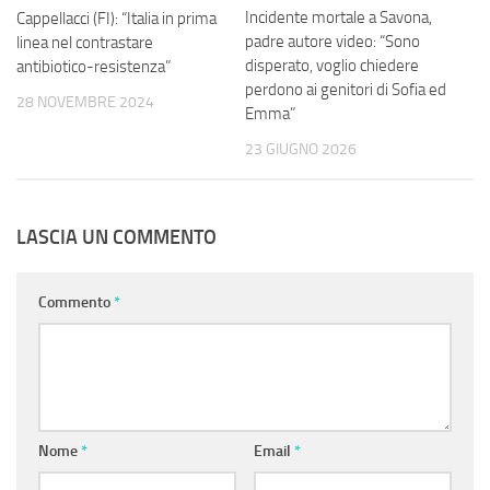
Incidente mortale a Savona,
Cappellacci (FI): “Italia in prima
padre autore video: “Sono
linea nel contrastare
disperato, voglio chiedere
antibiotico-resistenza”
perdono ai genitori di Sofia ed
28 NOVEMBRE 2024
Emma”
23 GIUGNO 2026
LASCIA UN COMMENTO
Commento
*
Nome
*
Email
*