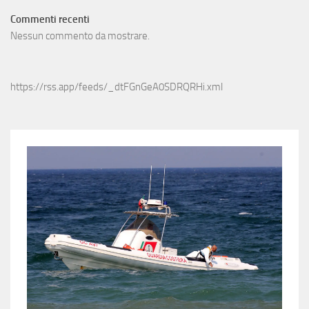
Commenti recenti
Nessun commento da mostrare.
https://rss.app/feeds/_dtFGnGeA0SDRQRHi.xml