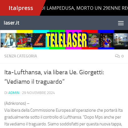
Salta al contenuto
laser.it
SENZA CATEGORIA
0
Ita-Lufthansa, via libera Ue. Giorgetti:
“Vediamo il traguardo”
DI
ADMIN
·
29 NOVEMBRE 2024
(Adnkronos) –
Via libera della Commissione Europea all'operazione che porterà Ita
gradualmente sotto il controllo di Lufthansa. "Dopo Mps anche per
Ita vediamo il traguardo. Siamo soddisfatti per questa nuova tappa,