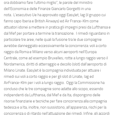
ora dobbiamo fare l'ultimo miglio", le parole del ministro
dell'Economia e delle Finanze Giancarlo Giorgetti in una
nota. L'esecutivo Ue ha approvato oggi EasyJet, Iag (il gruppo cui
fanno capo Iberia e British Airways) ed Air France-Klm come
attuatori idonei a mettere in pratica gli impegni presi da Lufthansa e
dal Mef per portare a termine la transazione. I rimedi riguardano in
particolare tre aree, nelle quali la fusione tra le due compagnie
avrebbe danneggiato eccessivamente la concorrenza: voli a corto
raggio da Roma e Milano verso alcuni aeroporti nell'Europa
Centrale, come ad esempio Bruxelles; rotte a lungo raggio verso il
Nordamerica; diritti di atterraggio e decollo (slot) dall'aeroporto di
Milano Linate. EasyJet è la compagnia individuata per attuare i
rimedi sui voli a corto raggio e per gli slot di Linate; Iag ed
AirFrance-Klm per i voli a lungo raggio. Oggi la Commissione ha
concluso che le tre compagnie sono adatte allo scopo, essendo
indipendenti da Lufthansa, dal Mef e da Ita; dispongono delle
risorse finanziarie e tecniche per fare concorrenza alla compagnia
tedesca e a Ita; inoltre, non sussistono, all'apparenza, rischi per la
concorrenza o di ritardo nell'attuazione dei rimedi. Infine, gli accordi