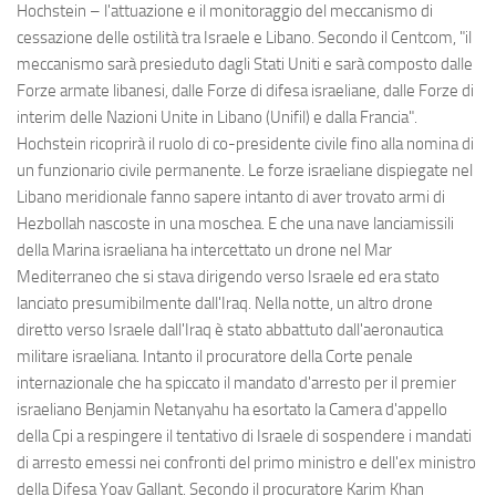
Hochstein – l'attuazione e il monitoraggio del meccanismo di
cessazione delle ostilità tra Israele e Libano. Secondo il Centcom, "il
meccanismo sarà presieduto dagli Stati Uniti e sarà composto dalle
Forze armate libanesi, dalle Forze di difesa israeliane, dalle Forze di
interim delle Nazioni Unite in Libano (Unifil) e dalla Francia".
Hochstein ricoprirà il ruolo di co-presidente civile fino alla nomina di
un funzionario civile permanente. Le forze israeliane dispiegate nel
Libano meridionale fanno sapere intanto di aver trovato armi di
Hezbollah nascoste in una moschea. E che una nave lanciamissili
della Marina israeliana ha intercettato un drone nel Mar
Mediterraneo che si stava dirigendo verso Israele ed era stato
lanciato presumibilmente dall'Iraq. Nella notte, un altro drone
diretto verso Israele dall'Iraq è stato abbattuto dall'aeronautica
militare israeliana. Intanto il procuratore della Corte penale
internazionale che ha spiccato il mandato d'arresto per il premier
israeliano Benjamin Netanyahu ha esortato la Camera d'appello
della Cpi a respingere il tentativo di Israele di sospendere i mandati
di arresto emessi nei confronti del primo ministro e dell'ex ministro
della Difesa Yoav Gallant. Secondo il procuratore Karim Khan