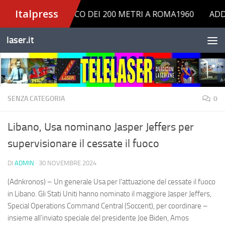
Salta al contenuto
laser.it
SENZA CATEGORIA
0
Libano, Usa nominano Jasper Jeffers per
supervisionare il cessate il fuoco
DI
ADMIN
·
30 NOVEMBRE 2024
(Adnkronos) – Un generale Usa per l'attuazione del cessate il fuoco
in Libano. Gli Stati Uniti hanno nominato il maggiore Jasper Jeffers,
Special Operations Command Central (Soccent), per coordinare –
insieme all'inviato speciale del presidente Joe Biden, Amos