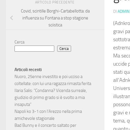
ARTICOLO PRECEDENTE
Covid, scintille Borghi-Cartabellotta: da
DI
ADMIN
influenza su Fontana a stop stagione
(Adnkro
sciistica
gravi p
sottotra
Cerca
estremam
Cerca
Ma seco
uccide p
Articoli recenti
stati qu
Nuoro, 25enne investito e poi ucciso a
all'Adn
coltellate: con lui una ragazza rimasta ferita
Universi
Ilaria Salis: “Condanna? Vicenda surreale,
illustr
giudizio di primo grado si è svolto a mia
possono
insaputa”
Napoli ko 3-1 con l’Arezzo nella prima
gravi e
amichevole stagionale
tema, qu
Bad Bunny e il concerto saltato per
quanto 