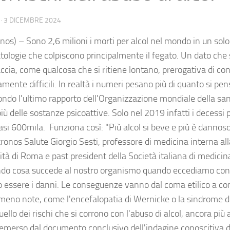
·
3 DICEMBRE 2024
nos) – Sono 2,6 milioni i morti per alcol nel mondo in un solo
atologie che colpiscono principalmente il fegato. Un dato che
ccia, come qualcosa che si ritiene lontano, prerogativa di con
ente difficili. In realtà i numeri pesano più di quanto si pensi
ndo l'ultimo rapporto dell'Organizzazione mondiale della sani
iù delle sostanze psicoattive. Solo nel 2019 infatti i decessi
asi 600mila. Funziona così: "Più alcol si beve e più è dannoso
kronos Salute Giorgio Sesti, professore di medicina interna al
tà di Roma e past president della Società italiana di medicina
ando cosa succede al nostro organismo quando eccediamo con l'
 essere i danni. Le conseguenze vanno dal coma etilico a co
 meno note, come l'encefalopatia di Wernicke o la sindrome d
ello dei rischi che si corrono con l'abuso di alcol, ancora più a
emerso dal documento conclusivo dell'indagine conoscitiva 