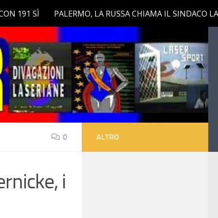
0
ALTRO
rnicke, i