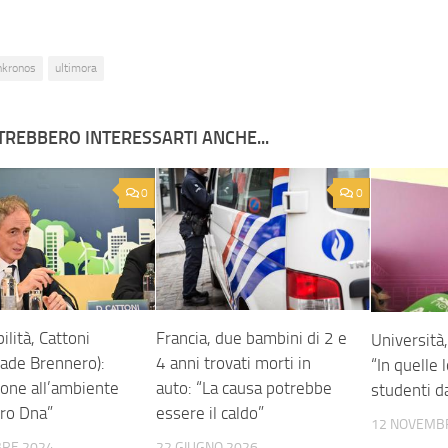
nkronos
ultimora
TREBBERO INTERESSARTI ANCHE...
0
0
ilità, Cattoni
Francia, due bambini di 2 e
Università,
rade Brennero):
4 anni trovati morti in
“In quelle
ione all’ambiente
auto: “La causa potrebbe
studenti d
tro Dna”
essere il caldo”
12 NOVEMB
BRE 2024
22 GIUGNO 2026