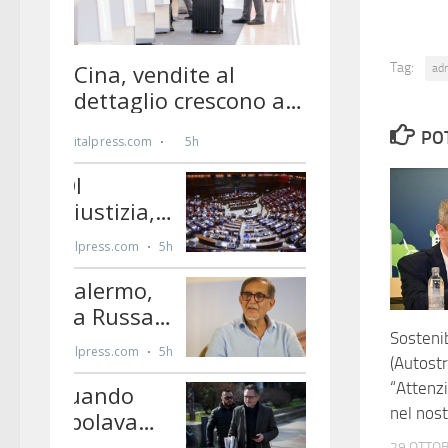
Tag:
ad
PO
Sostenib
(Autost
“Attenz
nel nos
29 OTTO