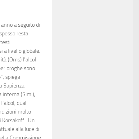
 anno a seguito di
 spesso resta
testi
 a livello globale.
tà (Oms) l'alcol
 per droghe sono
", spiega
la Sapienza
 interna (Simi),
alcol, quali
ndizioni molto
i Korsakoff. Un
ttuale alla luce di
della Commissione