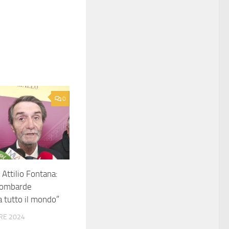
0
 Attilio Fontana:
 lombarde
a tutto il mondo”
RE 2024