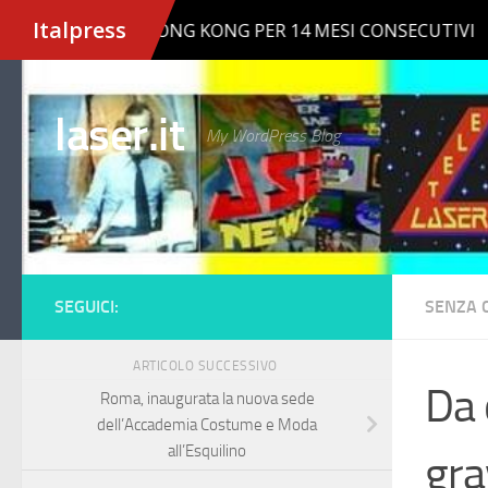
Salta al contenuto
laser.it
My WordPress Blog
SEGUICI:
SENZA 
ARTICOLO SUCCESSIVO
Da 
Roma, inaugurata la nuova sede
dell’Accademia Costume e Moda
all’Esquilino
gra