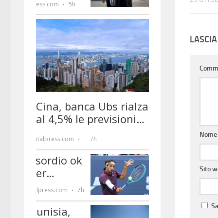
LASCI
Comm
Nom
Sito 
Sa