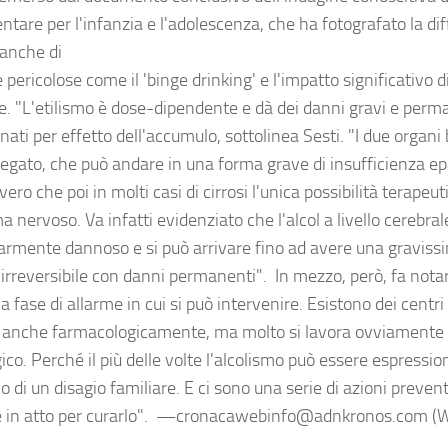
tare per l'infanzia e l'adolescenza, che ha fotografato la dif
 anche di
 pericolose come il 'binge drinking' e l'impatto significativo d
he. "L'etilismo è dose-dipendente e dà dei danni gravi e perm
ati per effetto dell'accumulo, sottolinea Sesti. "I due organi 
fegato, che può andare in una forma grave di insufficienza epa
vero che poi in molti casi di cirrosi l'unica possibilità terapeuti
ma nervoso. Va infatti evidenziato che l'alcol a livello cerebral
larmente dannoso e si può arrivare fino ad avere una graviss
 irreversibile con danni permanenti". In mezzo, però, fa notar
a fase di allarme in cui si può intervenire. Esistono dei centr
 anche farmacologicamente, ma molto si lavora ovviamente d
ico. Perché il più delle volte l'alcolismo può essere espressio
 o di un disagio familiare. E ci sono una serie di azioni preve
 in atto per curarlo". —cronacawebinfo@adnkronos.com (W