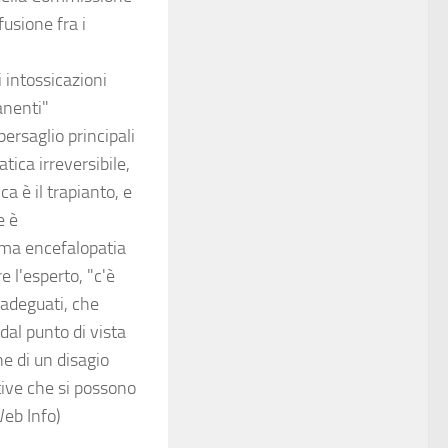
fusione fra i
i intossicazioni
anenti"
bersaglio principali
tica irreversibile,
ca è il trapianto, e
e è
ima encefalopatia
e l'esperto, "c'è
i adeguati, che
al punto di vista
ne di un disagio
ntive che si possono
eb Info)