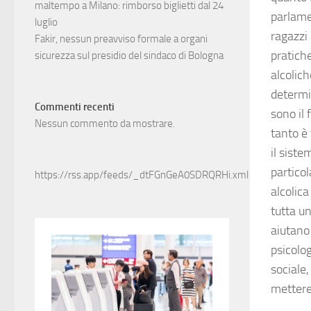
maltempo a Milano: rimborso biglietti dal 24
parlamen
luglio
ragazzi
Fakir, nessun preavviso formale a organi
pratiche
sicurezza sul presidio del sindaco di Bologna
alcolic
determin
Commenti recenti
sono il 
Nessun commento da mostrare.
tanto è 
il siste
partico
https://rss.app/feeds/_dtFGnGeA0SDRQRHi.xml
alcolica
tutta un
aiutano
psicolog
sociale,
mettere