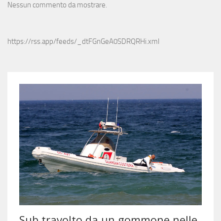
Nessun commento da mostrare.
https://rss.app/feeds/_dtFGnGeA0SDRQRHi.xml