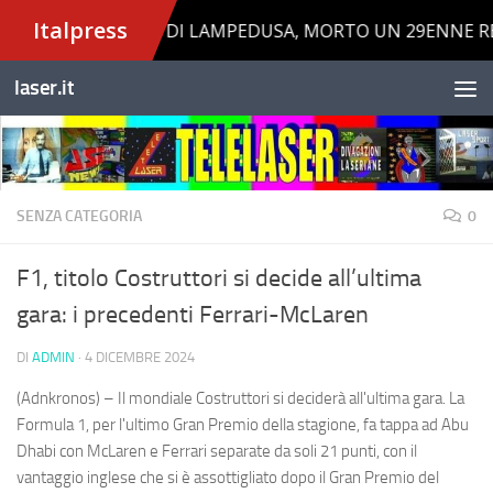
Salta al contenuto
laser.it
SENZA CATEGORIA
0
F1, titolo Costruttori si decide all’ultima
gara: i precedenti Ferrari-McLaren
DI
ADMIN
·
4 DICEMBRE 2024
(Adnkronos) – Il mondiale Costruttori si deciderà all'ultima gara. La
Formula 1, per l'ultimo Gran Premio della stagione, fa tappa ad Abu
Dhabi con McLaren e Ferrari separate da soli 21 punti, con il
vantaggio inglese che si è assottigliato dopo il Gran Premio del