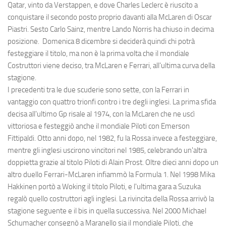
Qatar, vinto da Verstappen, e dove Charles Leclerc è riuscito a
conquistare il secondo posto proprio davanti alla McLaren di Oscar
Piastri. Sesto Carlo Sainz, mentre Lando Norris ha chiuso in decima
posizione. Domenica 8 dicembre si deciderà quindi chi potrà
festeggiare il titolo, ma non è la prima volta che il mondiale
Costruttori viene deciso, tra McLaren e Ferrari, all'ultima curva della
stagione.
I precedenti tra le due scuderie sono sette, con la Ferrari in
vantaggio con quattro trionfi contro i tre degli inglesi. La prima sfida
decisa all'ultimo Gp risale al 1974, con la McLaren che ne uscì
vittoriosa e festeggiò anche il mondiale Piloti con Emerson
Fittipaldi. Otto anni dopo, nel 1982, fu la Rossa invece a festeggiare,
mentre gli inglesi uscirono vincitori nel 1985, celebrando un'altra
doppietta grazie al titolo Piloti di Alain Prost. Oltre dieci anni dopo un
altro duello Ferrari-McLaren infiammò la Formula 1. Nel 1998 Mika
Hakkinen portò a Woking il titolo Piloti, e l'ultima gara a Suzuka
regalò quello costruttori agli inglesi. La rivincita della Rossa arrivò la
stagione seguente e il bis in quella successiva. Nel 2000 Michael
Schumacher consegnò a Maranello sia il mondiale Piloti, che