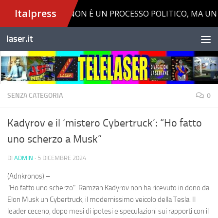
Salta al contenuto
laser.it
SENZA CATEGORIA
0
Kadyrov e il ‘mistero Cybertruck’: “Ho fatto
uno scherzo a Musk”
DI
ADMIN
·
5 DICEMBRE 2024
(Adnkronos) –
"Ho fatto uno scherzo". Ramzan Kadyrov non ha ricevuto in dono da
Elon Musk un Cybertruck, il modernissimo veicolo della Tesla. Il
leader ceceno, dopo mesi di ipotesi e speculazioni sui rapporti con il