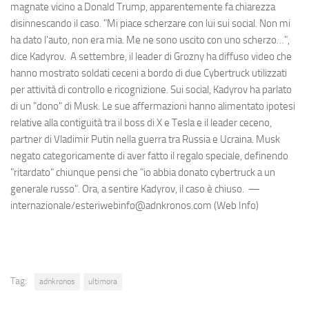
magnate vicino a Donald Trump, apparentemente fa chiarezza
disinnescando il caso. "Mi piace scherzare con lui sui social. Non mi
ha dato l'auto, non era mia. Me ne sono uscito con uno scherzo…",
dice Kadyrov. A settembre, il leader di Grozny ha diffuso video che
hanno mostrato soldati ceceni a bordo di due Cybertruck utilizzati
per attività di controllo e ricognizione. Sui social, Kadyrov ha parlato
di un "dono" di Musk. Le sue affermazioni hanno alimentato ipotesi
relative alla contiguità tra il boss di X e Tesla e il leader ceceno,
partner di Vladimir Putin nella guerra tra Russia e Ucraina. Musk
negato categoricamente di aver fatto il regalo speciale, definendo
"ritardato" chiunque pensi che "io abbia donato cybertruck a un
generale russo". Ora, a sentire Kadyrov, il caso è chiuso. —
internazionale/esteriwebinfo@adnkronos.com (Web Info)
Tag:
adnkronos
ultimora