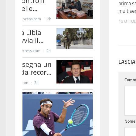
prima s
multise
15 OTTO
LASCI
Comm
Nom