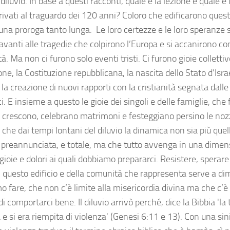
l diluvio. In base a questi racconti, quale è la lezione e quale è
rrivati al traguardo dei 120 anni? Coloro che edificarono que
una proroga tanto lunga. Le loro certezze e le loro speranze 
avanti alle tragedie che colpirono l’Europa e si accanirono co
. Ma non ci furono solo eventi tristi. Ci furono gioie colletti
one, la Costituzione repubblicana, la nascita dello Stato d’Isra
, la creazione di nuovi rapporti con la cristianità segnata dalle 
i. E insieme a questo le gioie dei singoli e delle famiglie, che
he crescono, celebrano matrimoni e festeggiano persino le noz
he dai tempi lontani del diluvio la dinamica non sia più quell
preannunciata, e totale, ma che tutto avvenga in una dimens
 gioie e dolori ai quali dobbiamo prepararci. Resistere, sperare
di questo edificio e della comunità che rappresenta serve a di
 fare, che non c’è limite alla misericordia divina ma che c’è 
i comportarci bene. Il diluvio arrivò perché, dice la Bibbia 'la 
 e si era riempita di violenza' (Genesi 6:11 e 13). Con una si