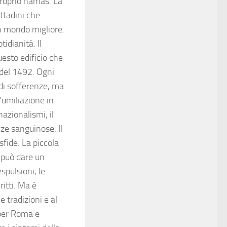
 proprio hamàs. La
ttadini che
un mondo migliore.
idianità. Il
esto edificio che
i del 1492. Ogni
di sofferenze, ma
’umiliazione in
azionalismi, il
ze sanguinose. Il
fide. La piccola
 può dare un
spulsioni, le
ritti. Ma è
 tradizioni e al
per Roma e