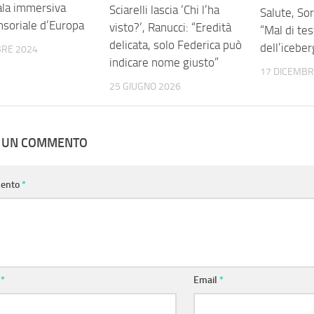
ala immersiva
Sciarelli lascia ‘Chi l’ha
Salute, Sor
nsoriale d’Europa
visto?’, Ranucci: “Eredità
“Mal di te
delicata, solo Federica può
dell’iceber
BRE 2024
indicare nome giusto”
17 DICEMBR
25 GIUGNO 2026
A UN COMMENTO
ento
*
e
*
Email
*