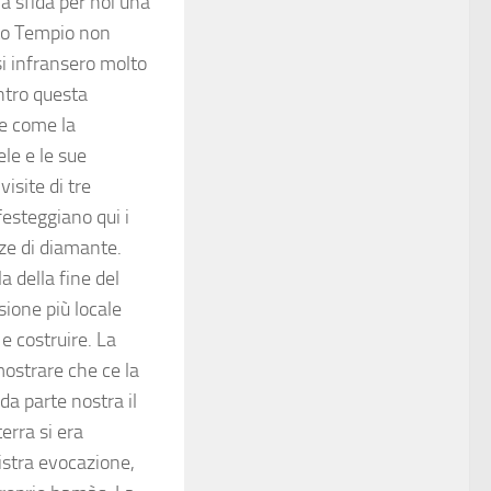
 la sfida per noi una
sto Tempio non
si infransero molto
ntro questa
ve come la
ele e le sue
visite di tre
 festeggiano qui i
ze di diamante.
a della fine del
ione più locale
 e costruire. La
mostrare che ce la
da parte nostra il
terra si era
nistra evocazione,