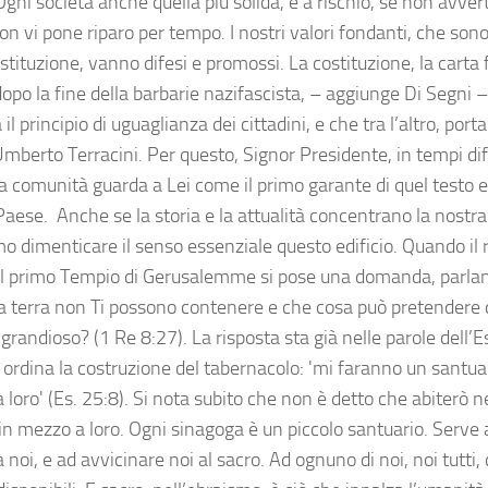
. Ogni società anche quella più solida, è a rischio, se non avver
non vi pone riparo per tempo. I nostri valori fondanti, che sono q
ostituzione, vanno difesi e promossi. La costituzione, la cart
dopo la fine della barbarie nazifascista, – aggiunge Di Segni
il principio di uguaglianza dei cittadini, e che tra l’altro, porta
mberto Terracini. Per questo, Signor Presidente, in tempi diff
a comunità guarda a Lei come il primo garante di quel testo e d
Paese. Anche se la storia e la attualità concentrano la nostr
o dimenticare il senso essenziale questo edificio. Quando il
 il primo Tempio di Gerusalemme si pose una domanda, parlando
 la terra non Ti possono contenere e che cosa può pretendere q
randioso? (1 Re 8:27). La risposta sta già nelle parole dell’Es
 ordina la costruzione del tabernacolo: 'mi faranno un santuar
loro' (Es. 25:8). Si nota subito che non è detto che abiterò n
in mezzo a loro. Ogni sinagoga è un piccolo santuario. Serve a
noi, e ad avvicinare noi al sacro. Ad ognuno di noi, noi tutti,