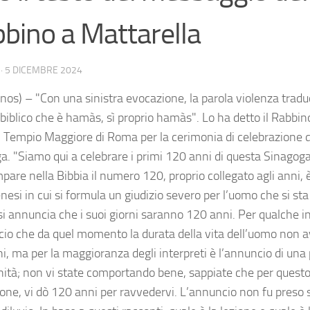
bino a Mattarella
·
5 DICEMBRE 2024
nos) – "Con una sinistra evocazione, la parola violenza tradu
 biblico che è hamàs, sì proprio hamàs". Lo ha detto il Rabbi
l Tempio Maggiore di Roma per la cerimonia di celebrazione d
a. "Siamo qui a celebrare i primi 120 anni di questa Sinagoga
are nella Bibbia il numero 120, proprio collegato agli anni, è
enesi in cui si formula un giudizio severo per l’uomo che si s
si annuncia che i suoi giorni saranno 120 anni. Per qualche i
cio che da quel momento la durata della vita dell’uomo non a
i, ma per la maggioranza degli interpreti è l’annuncio di un
nità; non vi state comportando bene, sappiate che per questo
ione, vi dò 120 anni per ravvedervi. L’annuncio non fu preso su