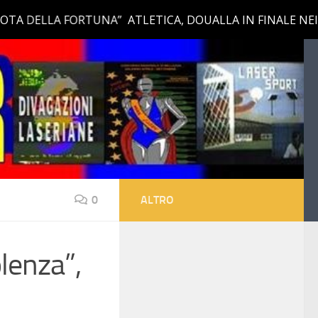
0
ALTRO
lenza”,