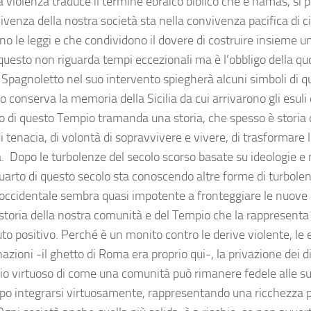
a violenza traduce il termine ebraico biblico che è hamàs, sì
venza della nostra società sta nella convivenza pacifica di ci
ano le leggi e che condividono il dovere di costruire insieme 
questo non riguarda tempi eccezionali ma è l’obbligo della quot
 Spagnoletto nel suo intervento spiegherà alcuni simboli di qu
tro conserva la memoria della Sicilia da cui arrivarono gli esul
io di questo Tempio tramanda una storia, che spesso è storia 
 tenacia, di volontà di sopravvivere e vivere, di trasformare l
. Dopo le turbolenze del secolo scorso basate su ideologie e n
uarto di questo secolo sta conoscendo altre forme di turbolen
ccidentale sembra quasi impotente a fronteggiare le nuove s
storia della nostra comunità e del Tempio che la rappresenta
to positivo. Perché è un monito contro le derive violente, le e
zioni -il ghetto di Roma era proprio qui-, la privazione dei di
io virtuoso di come una comunità può rimanere fedele alle sue
o integrarsi virtuosamente, rappresentando una ricchezza 