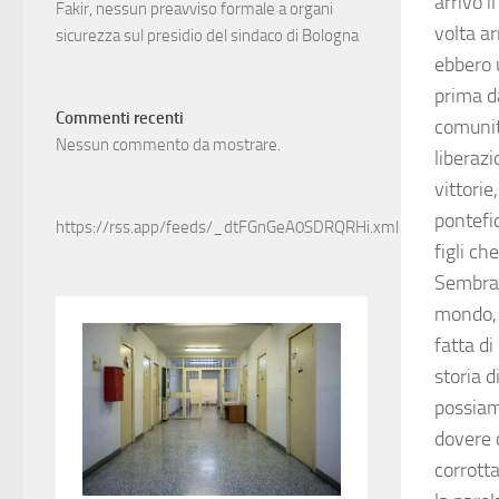
arrivò i
Fakir, nessun preavviso formale a organi
volta a
sicurezza sul presidio del sindaco di Bologna
ebbero 
prima d
Commenti recenti
comunità
Nessun commento da mostrare.
liberazi
vittorie
pontefic
https://rss.app/feeds/_dtFGnGeA0SDRQRHi.xml
figli c
Sembra c
mondo, 
fatta di
storia 
possiamo
dovere d
corrotta