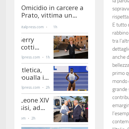
la parol
sopravvi
rispett
E tutto 
rabbino
tra l’al
dettagl
anche di
bellezza
primo q
mondo o
grande 
contribu
emargina
l’esemp
contemp