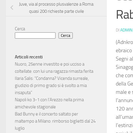
Juve, via al processo plusvalenze a Roma:
Rab
quasi 200 richieste parte civile
Cerca
DI
ADMIN
Cerca
(Adnkro
ebraico
Articoli recenti
Segni a
Nuoro, 25enne investito e poi ucciso a
Sinagog
coltellate: con lui una ragazza rimasta ferita
che comp
Ilaria Salis: “Condanna? Vicenda surreale,
della G
giudizio di primo grado si è svolto a mia
male e 
insaputa”
l’annun
Napoli ko 3-1 con l’Arezzo nella prima
amichevole stagionale
120 ann
Bad Bunny e il concerto saltato per
all’uma
maltempo a Milano: rimborso biglietti dal 24
l’estinz
luglio