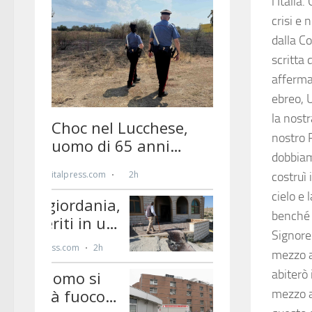
l’Italia
crisi e 
dalla C
scritta 
afferma 
ebreo, U
la nostr
nostro 
dobbiam
costruì
cielo e
benché g
Signore
mezzo a 
abiterò 
mezzo a 