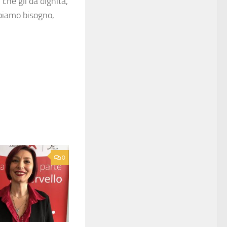
 che gli dà dignità,
biamo bisogno,
0