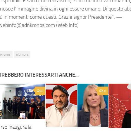
isponibili. E sacro, nell’ebraismo, è ciò che innalza l’umanità,
onosce l’immagine divina in ogni essere umano. Di questo ab
iù in momenti come questi. Grazie signor Presidente". —
awebinfo@adnkronos.com (Web Info)
nkronos
ultimora
TREBBERO INTERESSARTI ANCHE...
0
0
rso inaugura la