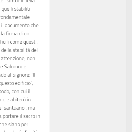
te i sintomi della
uelli stabiliti
a fondamentale
 – il documento che
 la firma di un
icili come questi,
ella stabilità del
a attenzione, non
 re Salomone
 al Signore: 'Il
uesto edificio',
odo, con cui il
io e abiterò in
el santuario', ma
 portare il sacro in
 che siano per