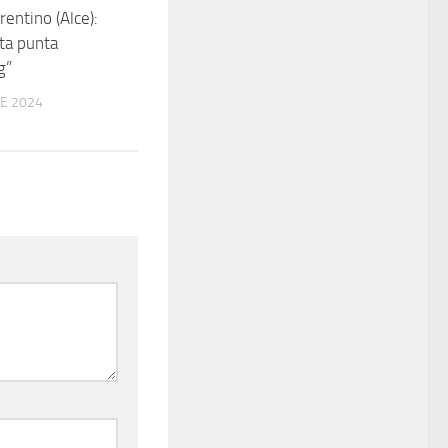
rentino (Alce):
sta punta
g”
E 2024