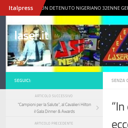
Salta al contenuto
laser.it
My WordPress Blog
SEGUICI:
SENZA 
ARTICOLO SUCCESSIVO
“In
“Campioni per la Salute”, al Cavalieri Hilton
il Gala Dinner & Awards
ecc
ARTICOLO PRECEDENTE