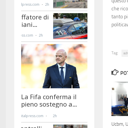
questo d
che ric
tanto p
politic
Tag:
ad
PO
Ucbm, U