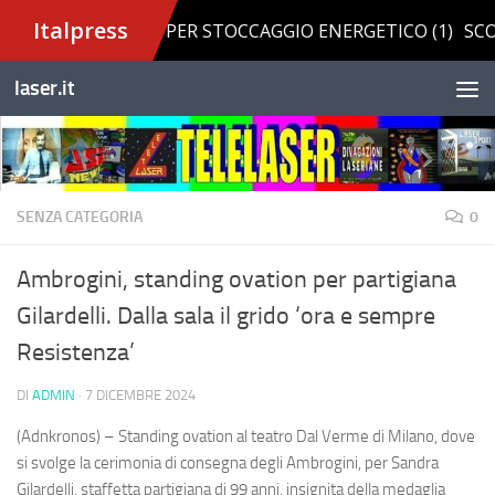
Salta al contenuto
laser.it
SENZA CATEGORIA
0
Ambrogini, standing ovation per partigiana
Gilardelli. Dalla sala il grido ‘ora e sempre
Resistenza’
DI
ADMIN
·
7 DICEMBRE 2024
(Adnkronos) – Standing ovation al teatro Dal Verme di Milano, dove
si svolge la cerimonia di consegna degli Ambrogini, per Sandra
Gilardelli, staffetta partigiana di 99 anni, insignita della medaglia