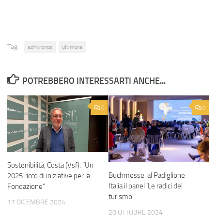
Tag:
adnkronos
ultimora
POTREBBERO INTERESSARTI ANCHE...
0
0
Sostenibilità, Costa (Vsf): “Un
Buchmesse: al Padiglione
2025 ricco di iniziative per la
Italia il panel ‘Le radici del
Fondazione”
turismo’
17 DICEMBRE 2024
20 OTTOBRE 2024