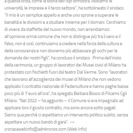
a questa sfida, come la storia dell’Ispi dimostra. Abbiamo le
università, le imprese e il terzo settore”, ha sottolineato il sindaco.
“Il mio è un semplice appello e anche uno sprone a superare le
banalità e le divisioni e a studiare insieme per il domani. Cerchiamo
di vivere da staffette del nuovo mondo, non arrendiamoci
all’opinione ormai comune che non si distingue più tra il vero e il
falso, non è così, continuiamo a credere nella forza della cultura e
della conoscenza e non dovremo più abbassare gli occhi per le
domande dei nostri figli”, ha concluso il sindaco. Prima dell’inizio
della cerimonia, un gruppo di lavoratori dei Musei civici di Milano ha
protestato con fischietti fuori dal teatro Dal Verme. Sono “lavoratori
che lavorano all’accoglienza dei musei di Milano che non vedono
applicato il contratto nazionale di Federculture e hanno paghe basse
poco più di 7 euro all’ora”, ha spiegato Barbara Bosco di Filcams Cgil
Milano. “Nel 2022 – ha aggiunto – il Comune si era impegnato ad
applicare loro il giusto contratto, ma sono ancora sotto pagati.
Siamo qua perché ci aspettiamo un intervento politico subito, senza
aspettare un nuovo bando di gara”. —
cronacawebinfo@adnkronos.com (Web Info)