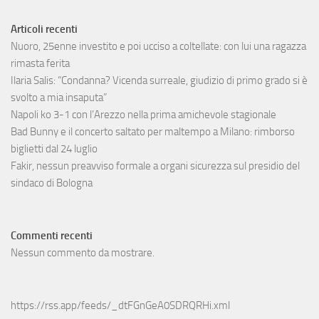
Articoli recenti
Nuoro, 25enne investito e poi ucciso a coltellate: con lui una ragazza
rimasta ferita
Ilaria Salis: “Condanna? Vicenda surreale, giudizio di primo grado si è
svolto a mia insaputa”
Napoli ko 3-1 con l’Arezzo nella prima amichevole stagionale
Bad Bunny e il concerto saltato per maltempo a Milano: rimborso
biglietti dal 24 luglio
Fakir, nessun preavviso formale a organi sicurezza sul presidio del
sindaco di Bologna
Commenti recenti
Nessun commento da mostrare.
https://rss.app/feeds/_dtFGnGeA0SDRQRHi.xml