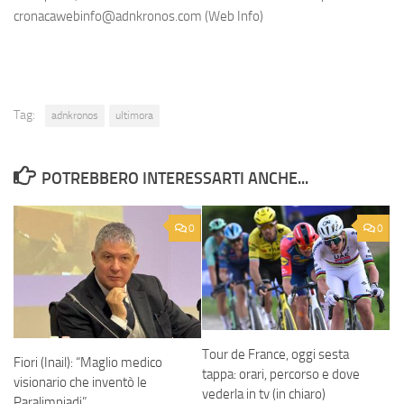
cronacawebinfo@adnkronos.com (Web Info)
Tag:
adnkronos
ultimora
POTREBBERO INTERESSARTI ANCHE...
0
0
Tour de France, oggi sesta
Fiori (Inail): “Maglio medico
tappa: orari, percorso e dove
visionario che inventò le
vederla in tv (in chiaro)
Paralimpiadi”