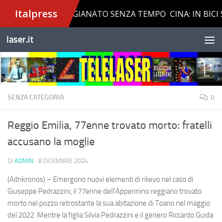
Salta al contenuto
laser.it
SENZA CATEGORIA
0
Reggio Emilia, 77enne trovato morto: fratelli
accusano la moglie
DI
ADMIN
·
8 DICEMBRE 2024
(Adnkronos) – Emergono nuovi elementi di rilievo nel caso di
Giuseppe Pedrazzini, il 77enne dell'Appennino reggiano trovato
morto nel pozzo retrostante la sua abitazione di Toano nel maggio
del 2022. Mentre la figlia Silvia Pedrazzini e il genero Riccardo Guida