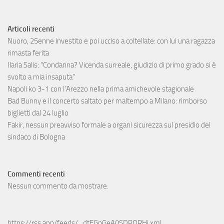
Articoli recenti
Nuoro, 25enne investito e poi ucciso a coltellate: con lui una ragazza
rimasta ferita
Ilaria Salis: “Condanna? Vicenda surreale, giudizio di primo grado si è
svolto a mia insaputa”
Napoli ko 3-1 con l’Arezzo nella prima amichevole stagionale
Bad Bunny e il concerto saltato per maltempo a Milano: rimborso
biglietti dal 24 luglio
Fakir, nessun preavviso formale a organi sicurezza sul presidio del
sindaco di Bologna
Commenti recenti
Nessun commento da mostrare.
https://rss.app/feeds/_dtFGnGeA0SDRQRHi.xml