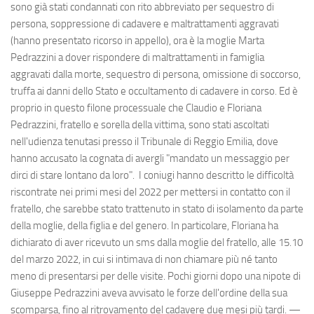
sono già stati condannati con rito abbreviato per sequestro di
persona, soppressione di cadavere e maltrattamenti aggravati
(hanno presentato ricorso in appello), ora è la moglie Marta
Pedrazzini a dover rispondere di maltrattamenti in famiglia
aggravati dalla morte, sequestro di persona, omissione di soccorso,
truffa ai danni dello Stato e occultamento di cadavere in corso. Ed è
proprio in questo filone processuale che Claudio e Floriana
Pedrazzini, fratello e sorella della vittima, sono stati ascoltati
nell'udienza tenutasi presso il Tribunale di Reggio Emilia, dove
hanno accusato la cognata di avergli "mandato un messaggio per
dirci di stare lontano da loro". I coniugi hanno descritto le difficoltà
riscontrate nei primi mesi del 2022 per mettersi in contatto con il
fratello, che sarebbe stato trattenuto in stato di isolamento da parte
della moglie, della figlia e del genero. In particolare, Floriana ha
dichiarato di aver ricevuto un sms dalla moglie del fratello, alle 15.10
del marzo 2022, in cui si intimava di non chiamare più né tanto
meno di presentarsi per delle visite. Pochi giorni dopo una nipote di
Giuseppe Pedrazzini aveva avvisato le forze dell'ordine della sua
scomparsa, fino al ritrovamento del cadavere due mesi più tardi. —