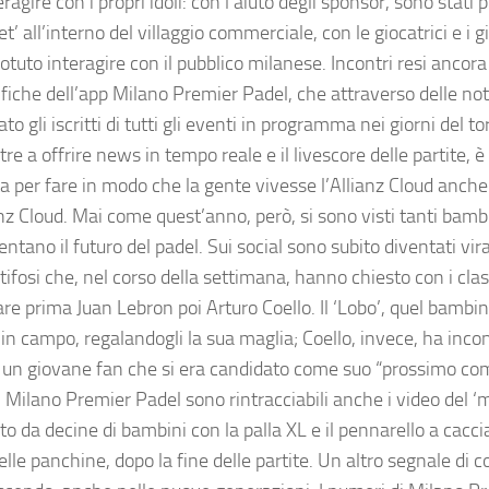
teragire con i propri idoli: con l’aiuto degli sponsor, sono stati 
t’ all’interno del villaggio commerciale, con le giocatrici e i
otuto interagire con il pubblico milanese. Incontri resi ancora
tifiche dell’app Milano Premier Padel, che attraverso delle no
to gli iscritti di tutti gli eventi in programma nei giorni del 
re a offrire news in tempo reale e il livescore delle partite, è
ata per fare in modo che la gente vivesse l’Allianz Cloud anc
anz Cloud. Mai come quest’anno, però, si sono visti tanti bamb
ntano il futuro del padel. Sui social sono subito diventati viral
tifosi che, nel corso della settimana, hanno chiesto con i class
re prima Juan Lebron poi Arturo Coello. Il ‘Lobo’, quel bambin
in campo, regalandogli la sua maglia; Coello, invece, ha incon
un giovane fan che si era candidato come suo “prossimo co
i Milano Premier Padel sono rintracciabili anche i video del ‘m
 da decine di bambini con la palla XL e il pennarello a caccia
elle panchine, dopo la fine delle partite. Un altro segnale di 