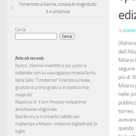
Terremoto a Isernia, scossa di magnitudo
edi
3 in provincia
Cerca
DI
ADMIN
Cerca
(Adnkron
dell’All
Articoli recenti
Milano 
Nuoro, 25enne investito e poi ucciso a
seguire
coltellate: con lui una ragazza rimasta ferita
più di 3
Ilaria Salis: “Condanna? Vicenda surreale,
Milano p
giudizio di primo grado si è svolto a mia
nelle pr
insaputa”
pubblic
Napoli ko 3-1 con l’Arezzo nella prima
amichevole stagionale
torneo. 
Bad Bunny e il concerto saltato per
avevano
maltempo a Milano: rimborso biglietti dal 24
questo. 
luglio