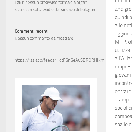
farli in
Fakir, nessun preavviso formale a organi
and gree
sicurezza sul presidio del sindaco di Bologna
quindi p
alle no
Commenti recenti
aggiorna
Nessun commento da mostrare.
MPP, olt
utilizz
all’Alli
https://rss.app/feeds/_dtFGnGeA0SDRQRHi.xml
rapprese
giovani 
incontra
entrare 
stampa 
social d
composto
spalle d