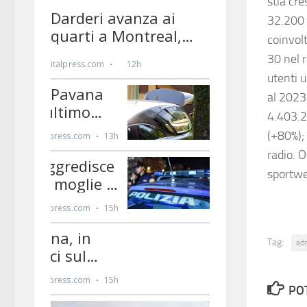
stia cr
32.200 S
coinvolt
30 nel r
utenti 
al 2023
4.403.26
(+80%); 
radio. 
sportw
Tag:
ad
PO