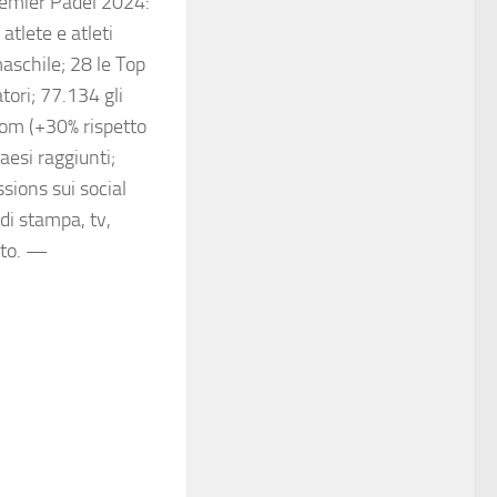
remier Padel 2024:
atlete e atleti
maschile; 28 le Top
tori; 77.134 gli
om (+30% rispetto
aesi raggiunti;
sions sui social
di stampa, tv,
nto. —