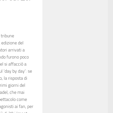
 tribune
a edizione del
ori arrivati a
ando furono poco
l si affacciò a
ul ‘day by day’: se
 la risposta di
imi giorni del
 padel, che mai
spettacolo come
gonisti ai fan, per