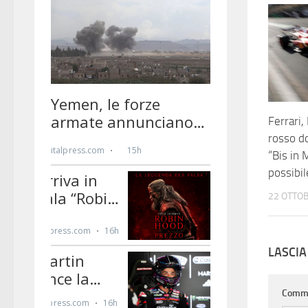
Ferrari,
rosso do
“Bis in 
possibil
22 OTTO
LASCI
Comm