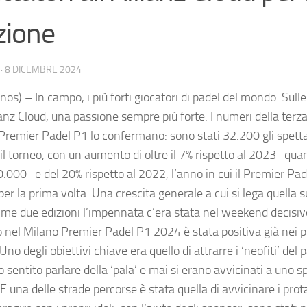
zione
·
8 DICEMBRE 2024
os) – In campo, i più forti giocatori di padel del mondo. Sulle
ianz Cloud, una passione sempre più forte. I numeri della terz
Premier Padel P1 lo confermano: sono stati 32.200 gli spettat
 il torneo, con un aumento di oltre il 7% rispetto al 2023 -qu
0.000- e del 20% rispetto al 2022, l’anno in cui il Premier Pade
er la prima volta. Una crescita generale a cui si lega quella s
ime due edizioni l’impennata c’era stata nel weekend decisivo,
o nel Milano Premier Padel P1 2024 è stata positiva già nei pr
Uno degli obiettivi chiave era quello di attrarre i ‘neofiti’ del
 sentito parlare della ‘pala’ e mai si erano avvicinati a uno 
E una delle strade percorse è stata quella di avvicinare i prota