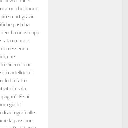
più di 20 i ‘meet
 giocatori che hanno
 più smart grazie
tifiche push ha
torneo. La nuova app
 stata creata e
he non essendo
ini, che
i i video di due
ici cartelloni di
o, lo ha fatto
trato in sala
mpagno”. E sui
uro giallo’
 di autografi alle
come la passione