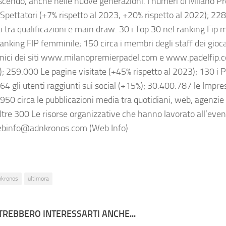
escendo, anche nelle nuove generazioni. I numeri di Milano P
pettatori (+7% rispetto al 2023, +20% rispetto al 2022); 228 
i tra qualificazioni e main draw. 30 i Top 30 nel ranking Fip 
anking FIP femminile; 150 circa i membri degli staff dei gioca
unici dei siti www.milanopremierpadel.com e www.padelfip.c
); 259.000 Le pagine visitate (+45% rispetto al 2023); 130 i P
4 gli utenti raggiunti sui social (+15%); 30.400.787 le Impres
950 circa le pubblicazioni media tra quotidiani, web, agenzie 
Oltre 300 Le risorse organizzative che hanno lavorato all’eve
ebinfo@adnkronos.com (Web Info)
nkronos
ultimora
TREBBERO INTERESSARTI ANCHE...