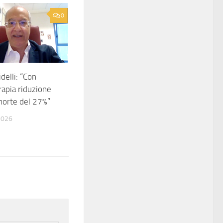
0
delli: “Con
apia riduzione
 morte del 27%”
2026