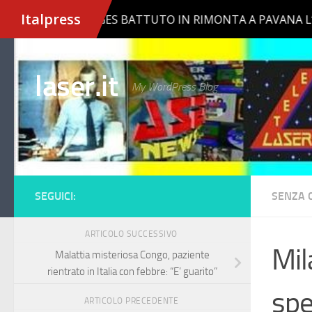
Salta al contenuto
laser.it
My WordPress Blog
SEGUICI:
SENZA 
ARTICOLO SUCCESSIVO
Mil
Malattia misteriosa Congo, paziente
rientrato in Italia con febbre: “E’ guarito”
spe
ARTICOLO PRECEDENTE