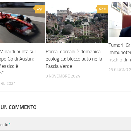
0
0
Tumori, Gri
 Minardi punta sul
Roma, domani è domenica
immunoter
po Gp di Austin:
ecologica: blocco auto nella
rischio di
Messico è
Fascia Verde
29 GIUGNO 
e”
9 NOVEMBRE 2024
BRE 2024
A UN COMMENTO
ento
*