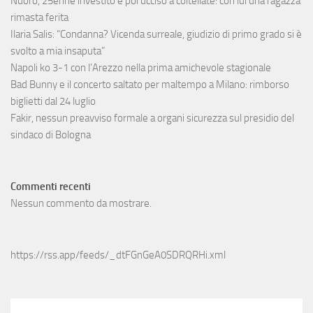
Nuoro, 25enne investito e poi ucciso a coltellate: con lui una ragazza
rimasta ferita
Ilaria Salis: “Condanna? Vicenda surreale, giudizio di primo grado si è
svolto a mia insaputa”
Napoli ko 3-1 con l’Arezzo nella prima amichevole stagionale
Bad Bunny e il concerto saltato per maltempo a Milano: rimborso
biglietti dal 24 luglio
Fakir, nessun preavviso formale a organi sicurezza sul presidio del
sindaco di Bologna
Commenti recenti
Nessun commento da mostrare.
https://rss.app/feeds/_dtFGnGeA0SDRQRHi.xml