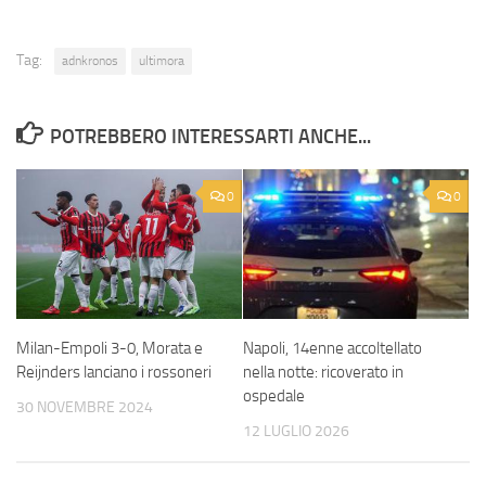
Tag:
adnkronos
ultimora
POTREBBERO INTERESSARTI ANCHE...
0
0
Milan-Empoli 3-0, Morata e
Napoli, 14enne accoltellato
Reijnders lanciano i rossoneri
nella notte: ricoverato in
ospedale
30 NOVEMBRE 2024
12 LUGLIO 2026