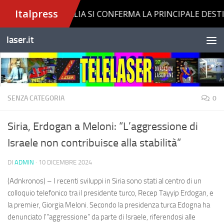
Salta al contenuto
laser.it
SENZA CATEGORIA
0
Siria, Erdogan a Meloni: “L’aggressione di
Israele non contribuisce alla stabilità”
DI
ADMIN
·
10 DICEMBRE 2024
(Adnkronos) – I recenti sviluppi in Siria sono stati al centro di un
colloquio telefonico tra il presidente turco, Recep Tayyip Erdogan, e
la premier, Giorgia Meloni. Secondo la presidenza turca Edogna ha
denunciato l'"aggressione" da parte di Israele, riferendosi alle