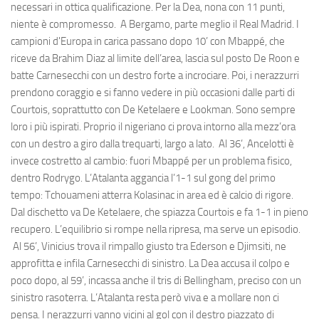
necessari in ottica qualificazione. Per la Dea, nona con 11 punti,
niente è compromesso. A Bergamo, parte meglio il Real Madrid. I
campioni d'Europa in carica passano dopo 10’ con Mbappé, che
riceve da Brahim Diaz al limite dell’area, lascia sul posto De Roon e
batte Carnesecchi con un destro forte a incrociare. Poi, i nerazzurri
prendono coraggio e si fanno vedere in più occasioni dalle parti di
Courtois, soprattutto con De Ketelaere e Lookman. Sono sempre
loro i più ispirati. Proprio il nigeriano ci prova intorno alla mezz’ora
con un destro a giro dalla trequarti, largo a lato. Al 36’, Ancelotti è
invece costretto al cambio: fuori Mbappé per un problema fisico,
dentro Rodrygo. L’Atalanta aggancia l’1-1 sul gong del primo
tempo: Tchouameni atterra Kolasinac in area ed è calcio di rigore.
Dal dischetto va De Ketelaere, che spiazza Courtois e fa 1-1 in pieno
recupero. L’equilibrio si rompe nella ripresa, ma serve un episodio.
Al 56’, Vinicius trova il rimpallo giusto tra Ederson e Djimsiti, ne
approfitta e infila Carnesecchi di sinistro. La Dea accusa il colpo e
poco dopo, al 59’, incassa anche il tris di Bellingham, preciso con un
sinistro rasoterra. L’Atalanta resta però viva e a mollare non ci
pensa. I nerazzurri vanno vicini al gol con il destro piazzato di