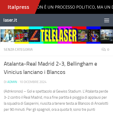
Salta al contenuto
laser.it
SENZA CATEGORIA
0
Atalanta-Real Madrid 2-3, Bellingham e
Vinicius lanciano i Blancos
DI
ADMIN
·
10 DICEMBRE 2024
(Adnkronos) – Gol e spettacolo al Gewiss Stadium. L'Atalanta perde
3-2 contro il Real Madrid, ma a fine partita è pioggia di applausi per
la squadra di Gasperini, riuscita a tenere testa ai Blancos di Ancelotti
per 90 minuti. Per gli spagnoli, ora a quota 9, sono tre punti