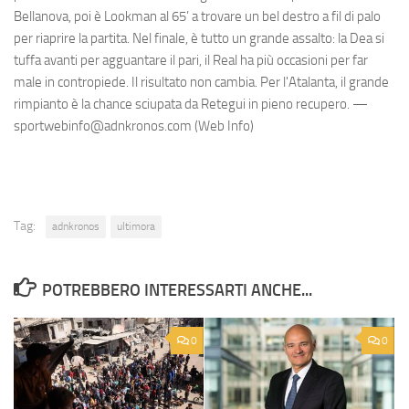
Bellanova, poi è Lookman al 65’ a trovare un bel destro a fil di palo
per riaprire la partita. Nel finale, è tutto un grande assalto: la Dea si
tuffa avanti per agguantare il pari, il Real ha più occasioni per far
male in contropiede. Il risultato non cambia. Per l'Atalanta, il grande
rimpianto è la chance sciupata da Retegui in pieno recupero. —
sportwebinfo@adnkronos.com (Web Info)
Tag:
adnkronos
ultimora
POTREBBERO INTERESSARTI ANCHE...
0
0