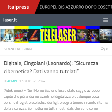
Salta al contenuto
laser.it
SENZA CATEGORIA
0
Digitale, Cingolani (Leonardo): “Sicurezza
cibernetica? Dati vanno tutelati”
DI
ADMIN
·
17 OTTOBRE 2024
(Adnkronos) – "Se l'Homo Sapiens fosse stato saggio avrebbe
capito che più andiamo avanti nel digitalizzare qualunque cosa,
persino il registro scolastico dei figli, bisogna tenere in conto il tema
della sicurezza. Se mettiamo tutti i nostri dati, che sono come i