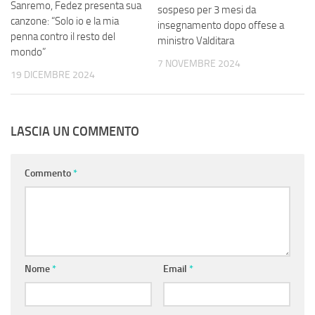
Sanremo, Fedez presenta sua
sospeso per 3 mesi da
canzone: “Solo io e la mia
insegnamento dopo offese a
penna contro il resto del
ministro Valditara
mondo”
7 NOVEMBRE 2024
19 DICEMBRE 2024
LASCIA UN COMMENTO
Commento
*
Nome
*
Email
*