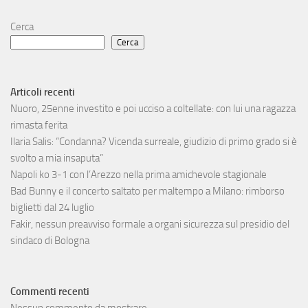
Cerca
Cerca
Articoli recenti
Nuoro, 25enne investito e poi ucciso a coltellate: con lui una ragazza
rimasta ferita
Ilaria Salis: “Condanna? Vicenda surreale, giudizio di primo grado si è
svolto a mia insaputa”
Napoli ko 3-1 con l’Arezzo nella prima amichevole stagionale
Bad Bunny e il concerto saltato per maltempo a Milano: rimborso
biglietti dal 24 luglio
Fakir, nessun preavviso formale a organi sicurezza sul presidio del
sindaco di Bologna
Commenti recenti
Nessun commento da mostrare.