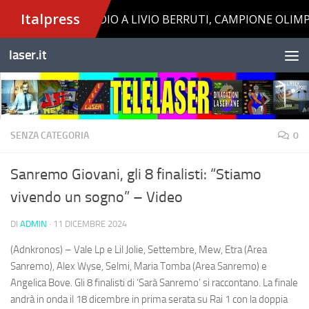
Salta al contenuto
laser.it
SENZA CATEGORIA
0
Sanremo Giovani, gli 8 finalisti: “Stiamo
vivendo un sogno” – Video
DI
ADMIN
·
11 DICEMBRE 2024
(Adnkronos) – Vale Lp e Lil Jolie, Settembre, Mew, Etra (Area
Sanremo), Alex Wyse, Selmi, Maria Tomba (Area Sanremo) e
Angelica Bove. Gli 8 finalisti di ‘Sarà Sanremo’ si raccontano. La finale
andrà in onda il 18 dicembre in prima serata su Rai 1 con la doppia