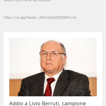
https://rss.app/feeds/_dtFGnGeA0SDRQRHi.xml