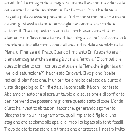
accaduto". Le indagini della magistratura metteranno in evidenza le
cause specifiche dell'esplosione. Per Carovani "ci si chiede se la
tragedia poteva essere prevenuta. Purtroppo si continuano a usare
da anni gli stessi sistemi e tecnologie per carico e scarico delle
autobotti. Che su questo ci siano stati pochi avanzamenti è un
elemento di riflessione a favore di tecnologie sicure", così come lo è
prendere atto della condizione dell'area industriale a servizio della
Piana, di Firenze e di Prato. Quando l'impianto Eni fu aperto era in
piena campagna anche se era già vicina la ferrovia. "E’ compatibile
questo impianto con il contesto attuale e la Piana che è giunta a un
livello di saturazione?", ha chiesto Carovani. Ci vogliono "scelte
radicali di pianificazione, in un territorio molto delicato dal punto di
vista idrogeologico. Eni rifletta sulla compatibilità con il contesto.
Abbiamo chiesto che si apra un tavolo di discussione e di confronto
per interventi che possano migliorare questo stato di cose. L’onda
d’urto ha investito abitazioni, fabbriche, generando sgomento.
Bisogna trarne un insegnamento: quell'impianto è figlio di una
stagione che abbiamo alle spalle, di mobilità legata alle fonti fossili.
Trovo deleterio resistere alla transizione energetica. Il nostro invito