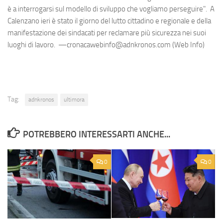
è a interrogarsi sul modello di sviluppo che vogliamo perseguire". A
Calenzano ieri è stato il giorno del lutto cittadino e regionale e della
manifestazione dei sindacati per reclamare più sicurezza nei suoi
luoghi di lavoro. —cronacawebinfo@adnkronos.com (Web Info)
Tag:
adnkronos
ultimora
POTREBBERO INTERESSARTI ANCHE...
0
0