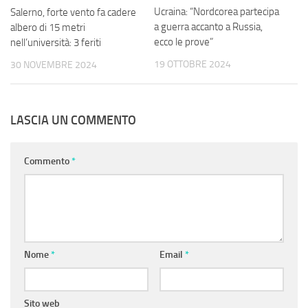
Ucraina: “Nordcorea partecipa
Salerno, forte vento fa cadere
a guerra accanto a Russia,
albero di 15 metri
ecco le prove”
nell’università: 3 feriti
19 OTTOBRE 2024
30 NOVEMBRE 2024
LASCIA UN COMMENTO
Commento
*
Nome
*
Email
*
Sito web