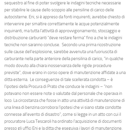
sequestro al fine di poter svolgere le indagini tecniche necessarie
per stabilire le cause dello scoppio alle pensiline di carico delle
autocisterne. Eni, si è appreso da fonti inquirenti, avrebbe chiesto di
intervenire per smaltire correttamente le acque potenzialmente
inquinanti, ma tutta l'attività di approvvigionamento, stoccaggio e
distribuzione carburanti "deve restare ferma" fino a che le indagini
tecniche non saranno concluse. Secondo una prima ricostruzione
sulle cause dell'esplosione, sarebbe avvenuta una fuoriuscita di
carburante nella parte anteriore della pensilina di carico, "in qualche
modo dovuto alla chiara inosservanza delle rigide procedure
previste", dove erano in corso opere di manutenzione affidate a una
ditta esterna. Le conseguenze di tale scellerata condotta – è
l'ipotesi della Procura di Prato che conduce le indagini – "non
potevano non essere note o valutate dal personale che operava in
loco. La circostanza che fosse in atto una attività di manutenzione di
una linea di benzina corrobora l'ipotesi che vi siano state condotte
connesse all'evento di disastro", come si legge in un atto con cui il
procuratore Luca Tescaroli ha ordinato l'acquisizione di documenti
presso gli uffici Eni e la ditta che eseguiva i lavori di manutenzione.