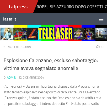
Salta al contenuto
laser.it
SENZA CATEGORIA
0
Esplosione Calenzano, escluso sabotaggio:
vittima aveva segnalato anomalie
DI
ADMIN
·
12 DICEMBRE 2024
(Adnkronos) – Dai primi rilievi tecnici disposti dalla Procura, non è
stato trovato esplosivo nel deposito di carburante Eni a Calenzano
(Firenze), quindi, è stato escluso che l'esplosione sia da attribuire a
un possibile sabotaggio. L'intero deposito Eni è stato posto sotto