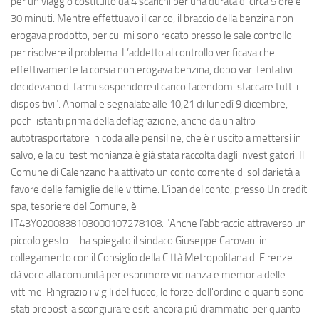
per un viaggio costituito da 4 scarichi per una durata di circa 5 ore e
30 minuti. Mentre effettuavo il carico, il braccio della benzina non
erogava prodotto, per cui mi sono recato presso le sale controllo
per risolvere il problema. L’addetto al controllo verificava che
effettivamente la corsia non erogava benzina, dopo vari tentativi
decidevano di farmi sospendere il carico facendomi staccare tutti i
dispositivi". Anomalie segnalate alle 10,21 di lunedì 9 dicembre,
pochi istanti prima della deflagrazione, anche da un altro
autotrasportatore in coda alle pensiline, che è riuscito a mettersi in
salvo, e la cui testimonianza è già stata raccolta dagli investigatori. Il
Comune di Calenzano ha attivato un conto corrente di solidarietà a
favore delle famiglie delle vittime. L’iban del conto, presso Unicredit
spa, tesoriere del Comune, è
IT43Y0200838103000107278108. "Anche l’abbraccio attraverso un
piccolo gesto – ha spiegato il sindaco Giuseppe Carovani in
collegamento con il Consiglio della Città Metropolitana di Firenze –
dà voce alla comunità per esprimere vicinanza e memoria delle
vittime. Ringrazio i vigili del fuoco, le forze dell'ordine e quanti sono
stati preposti a scongiurare esiti ancora più drammatici per quanto