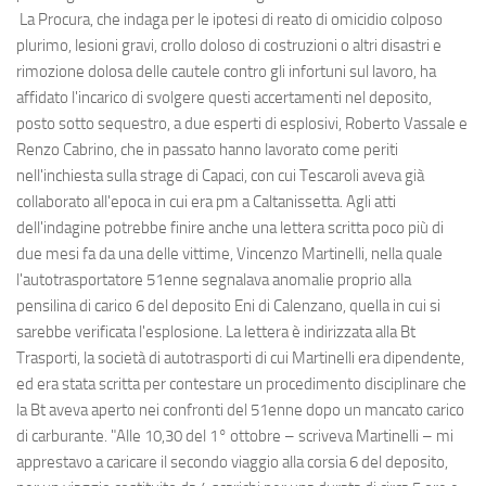
La Procura, che indaga per le ipotesi di reato di omicidio colposo
plurimo, lesioni gravi, crollo doloso di costruzioni o altri disastri e
rimozione dolosa delle cautele contro gli infortuni sul lavoro, ha
affidato l'incarico di svolgere questi accertamenti nel deposito,
posto sotto sequestro, a due esperti di esplosivi, Roberto Vassale e
Renzo Cabrino, che in passato hanno lavorato come periti
nell'inchiesta sulla strage di Capaci, con cui Tescaroli aveva già
collaborato all'epoca in cui era pm a Caltanissetta. Agli atti
dell'indagine potrebbe finire anche una lettera scritta poco più di
due mesi fa da una delle vittime, Vincenzo Martinelli, nella quale
l'autotrasportatore 51enne segnalava anomalie proprio alla
pensilina di carico 6 del deposito Eni di Calenzano, quella in cui si
sarebbe verificata l'esplosione. La lettera è indirizzata alla Bt
Trasporti, la società di autotrasporti di cui Martinelli era dipendente,
ed era stata scritta per contestare un procedimento disciplinare che
la Bt aveva aperto nei confronti del 51enne dopo un mancato carico
di carburante. "Alle 10,30 del 1° ottobre – scriveva Martinelli – mi
apprestavo a caricare il secondo viaggio alla corsia 6 del deposito,