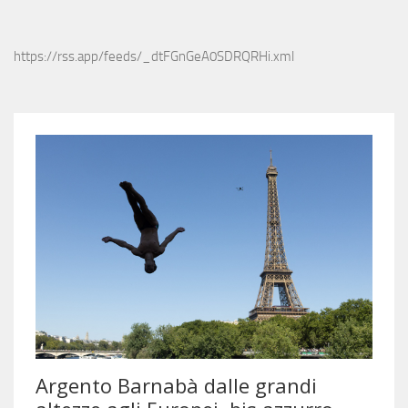
https://rss.app/feeds/_dtFGnGeA0SDRQRHi.xml