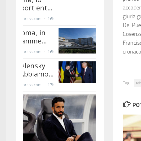
accadem
giuria g
Del Pue
Cosenza
Francis
cronac
Tag:
ad
PO