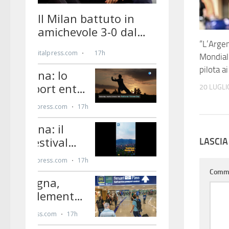
“L’Argen
Mondiali
pilota a
20 LUGLI
LASCI
Comm