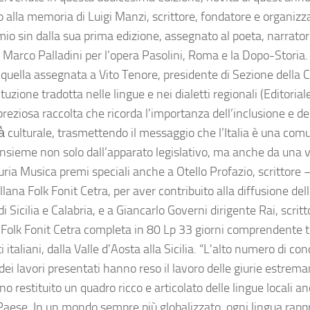
o alla memoria di Luigi Manzi, scrittore, fondatore e organizz
mio sin dalla sua prima edizione, assegnato al poeta, narrat
Marco Palladini per l’opera Pasolini, Roma e la Dopo-Storia.
 quella assegnata a Vito Tenore, presidente di Sezione della C
tuzione tradotta nelle lingue e nei dialetti regionali (Editoria
reziosa raccolta che ricorda l’importanza dell’inclusione e del
à̀ culturale, trasmettendo il messaggio che l’Italia è una comu
nsieme non solo dall’apparato legislativo, ma anche da una var
uria Musica premi speciali anche a Otello Profazio, scrittore –
llana Folk Fonit Cetra, per aver contribuito alla diffusione dell
 di Sicilia e Calabria, e a Giancarlo Governi dirigente Rai, scrit
 Folk Fonit Cetra completa in 80 Lp 33 giorni comprendente tut
ti italiani, dalla Valle d’Aosta alla Sicilia. “L'alto numero di con
 dei lavori presentati hanno reso il lavoro delle giurie estr
 restituito un quadro ricco e articolato delle lingue locali an
Paese. In un mondo sempre più globalizzato, ogni lingua rap