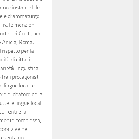
atore instancabile
ore e drammaturgo
 Tra le menzioni
orte dei Conti, per
le Anicia, Roma,
 rispetto per la
nità di cittadini
ietà̀ linguistica.
 fra i protagonisti
e lingue locali e
tore e ideatore della
te le lingue locali
correnti e la
emamente complesso,
cora vive nel
presenta un