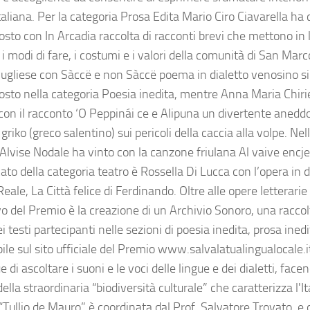
taliana. Per la categoria Prosa Edita Mario Ciro Ciavarella ha 
osto con In Arcadia raccolta di racconti brevi che mettono in 
i modi di fare, i costumi e i valori della comunità di San Marc
gliese con Sàccë e non Sàccë poema in dialetto venosino si è
osto nella categoria Poesia inedita, mentre Anna Maria Chirie
 con il racconto ‘O Peppinái ce e Alipuna un divertente anedd
 griko (greco salentino) sui pericoli della caccia alla volpe. Nel
lvise Nodale ha vinto con la canzone friulana Al vaive encje il
cato della categoria teatro è Rossella Di Lucca con l’opera in 
eale, La Città felice di Ferdinando. Oltre alle opere letterar
vo del Premio è la creazione di un Archivio Sonoro, una raccolt
i testi partecipanti nelle sezioni di poesia inedita, prosa ined
ile sul sito ufficiale del Premio www.salvalatualingualocale.
 di ascoltare i suoni e le voci delle lingue e dei dialetti, fac
della straordinaria “biodiversità culturale” che caratterizza l'Ita
“Tullio de Mauro” è coordinata dal Prof. Salvatore Trovato, e