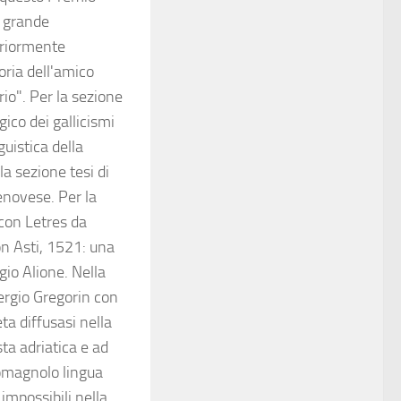
a grande
teriormente
oria dell'amico
rio". Per la sezione
gico dei gallicismi
guistica della
a sezione tesi di
genovese. Per la
 con Letres da
on Asti, 1521: una
gio Alione. Nella
ergio Gregorin con
ta diffusasi nella
sta adriatica e ad
 romagnolo lingua
impossibili nella