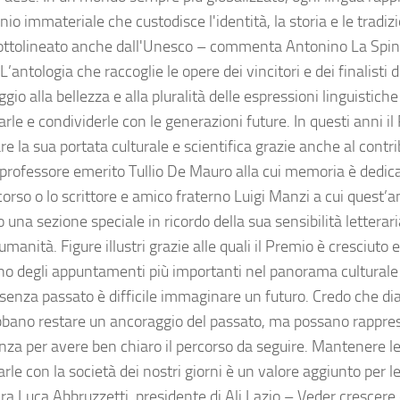
io immateriale che custodisce l'identità, la storia e le tradizi
ttolineato anche dall'Unesco – commenta Antonino La Spin
L’antologia che raccoglie le opere dei vincitori e dei finalisti 
io alla bellezza e alla pluralità delle espressioni linguistiche 
rle e condividerle con le generazioni future. In questi anni il
re la sua portata culturale e scientifica grazie anche al contrib
 professore emerito Tullio De Mauro alla cui memoria è dedic
corso o lo scrittore e amico fraterno Luigi Manzi a cui quest
 una sezione speciale in ricordo della sua sensibilità letterari
manità. Figure illustri grazie alle quali il Premio è cresciuto 
o degli appuntamenti più importanti nel panorama culturale 
 senza passato è difficile immaginare un futuro. Credo che dial
bano restare un ancoraggio del passato, ma possano rappre
nza per avere ben chiaro il percorso da seguire. Mantenere le
arle con la società dei nostri giorni è un valore aggiunto per 
ara Luca Abbruzzetti, presidente di Ali Lazio – Veder crescer