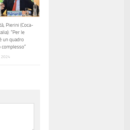
tà, Pierini (Coca-
alia): “Per le
è un quadro
o complesso”
 2024