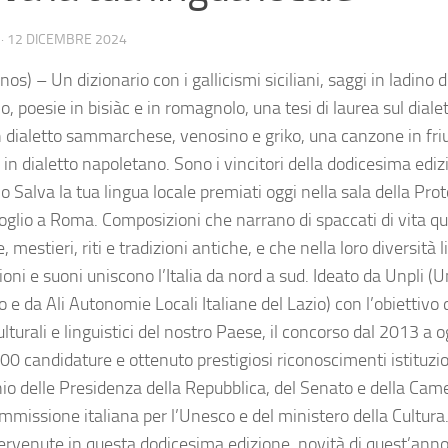
·
12 DICEMBRE 2024
os) – Un dizionario con i gallicismi siciliani, saggi in ladino d
o, poesie in bisiàc e in romagnolo, una tesi di laurea sul dial
n dialetto sammarchese, venosino e griko, una canzone in fri
 in dialetto napoletano. Sono i vincitori della dodicesima edi
io Salva la tua lingua locale premiati oggi nella sala della Pr
glio a Roma. Composizioni che narrano di spaccati di vita q
 mestieri, riti e tradizioni antiche, e che nella loro diversità l
oni e suoni uniscono l’Italia da nord a sud. Ideato da Unpli 
 e da Ali Autonomie Locali Italiane del Lazio) con l’obiettivo
ulturali e linguistici del nostro Paese, il concorso dal 2013 a 
00 candidature e ottenuto prestigiosi riconoscimenti istituziona
nio delle Presidenza della Repubblica, del Senato e della Came
mmissione italiana per l’Unesco e del ministero della Cultura.
ervenute in questa dodicesima edizione, novità di quest’anno,