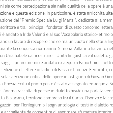
nni sia come partecipazione sia nella qualità delle opere è un
zione e questa edizione, in particolare, è stata arricchita ul
tituzione del "Premio Speciale Luigi Manzi", dedicata alla mem
scrittore e tra i principali fondatori di questo concorso lettera
i è andato a Iride Valenti e al suo Vocabolario storico-etimolo
liano un lavoro di recupero che colma un vuoto nella storia lin
 durante la conquista normanna. Simona Vallarino ha vinto nell
on Una babele da ricostruire: l’Unità linguistica e il dialetto 
 saggi il primo premio è andato ex aequo a Fabio Chiocchetti
 edizione di lettere in ladino di Fassa e Lorenzo Ferrarotti, c
 solacz edizione critica delle opere in astigiano di Giovan Gior
ia Poesia Edita il primo posto è stato assegnato ex aequo a S
l’ànema raccolta di poesie in dialetto bisiàc una parlata vene
ta Bisiacaria, territorio compreso tra il Carso, l’Isonzo e la co
azzini per Florilegium o I sogn antologia di testi in dialetto
 e accogliente da consentire di esprimere sfumature interiori 