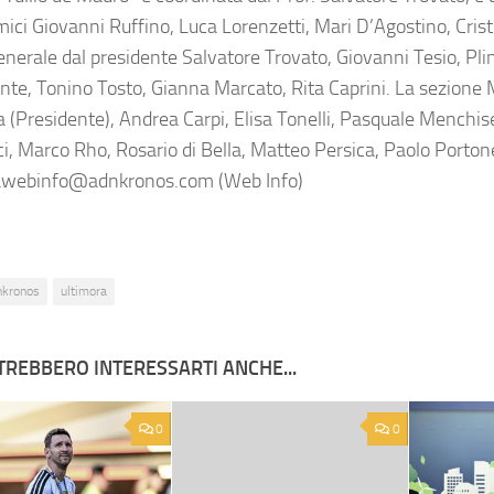
ici Giovanni Ruffino, Luca Lorenzetti, Mari D’Agostino, Crist
enerale dal presidente Salvatore Trovato, Giovanni Tesio, Plini
nte, Tonino Tosto, Gianna Marcato, Rita Caprini. La sezione 
 (Presidente), Andrea Carpi, Elisa Tonelli, Pasquale Menchis
ci, Marco Rho, Rosario di Bella, Matteo Persica, Paolo Porto
awebinfo@adnkronos.com (Web Info)
nkronos
ultimora
TREBBERO INTERESSARTI ANCHE...
0
0