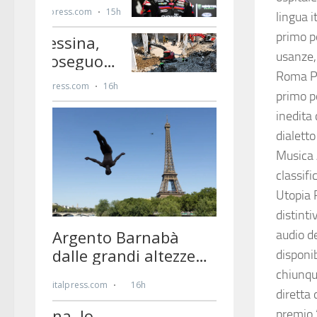
lingua i
primo p
usanze, 
Roma Pu
primo p
inedita
dialetto
Musica A
classifi
Utopia R
distinti
audio de
disponib
chiunque
diretta 
premio 