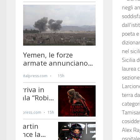
negli a
soddisfa
dall'is
poeta e 
dizionar
nel sici
Sicilia
laurea c
sezione
Larcioné
terra da
categor
Tamisar 
cosiddet
Alex Rag
ospitale