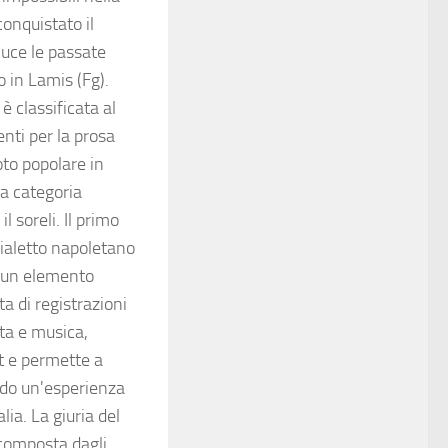
conquistato il
luce le passate
o in Lamis (Fg).
 classificata al
nti per la prosa
oto popolare in
la categoria
 soreli. Il primo
dialetto napoletano
ie un elemento
a di registrazioni
ita e musica,
it e permette a
endo un'esperienza
lia. La giuria del
 composta dagli