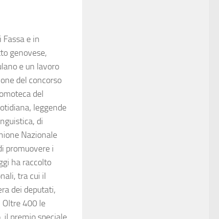
i Fassa e in
etto genovese,
ulano e un lavoro
zione del concorso
otomoteca del
uotidiana, leggende
inguistica, di
(Unione Nazionale
 di promuovere i
oggi ha raccolto
li, tra cui il
ra dei deputati,
 Oltre 400 le
 il premio speciale