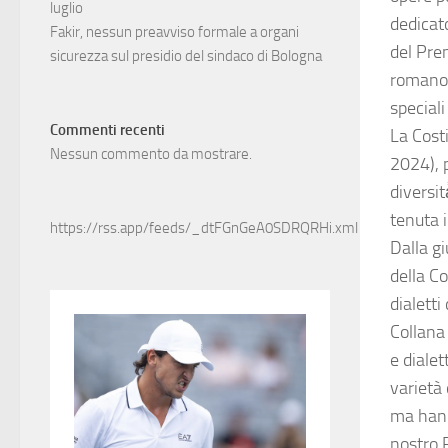
luglio
dedicat
Fakir, nessun preavviso formale a organi
del Pre
sicurezza sul presidio del sindaco di Bologna
romano 
speciali
Commenti recenti
La Costi
Nessun commento da mostrare.
2024), p
diversit
tenuta i
https://rss.app/feeds/_dtFGnGeA0SDRQRHi.xml
Dalla gi
della Co
dialetti
Collana
e dialet
varietà
ma hanno
nostro 