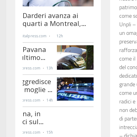
patrimon
come so
Unpli – 
un omagg
preserva
rafforza
come il
del con
dedicato
grande u
come un
radici e
non deb
di parte
intrecci
– dichi