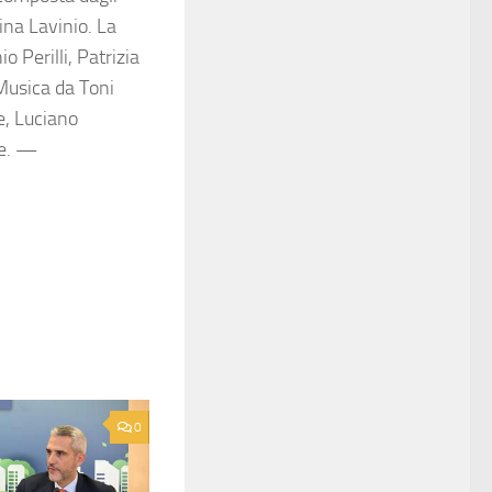
ina Lavinio. La
o Perilli, Patrizia
Musica da Toni
e, Luciano
ne. —
0