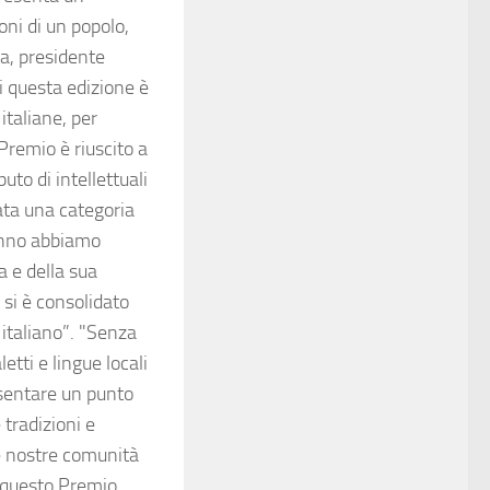
oni di un popolo,
a, presidente
di questa edizione è
italiane, per
 Premio è riuscito a
uto di intellettuali
ata una categoria
’anno abbiamo
a e della sua
e si è consolidato
italiano”. "Senza
etti e lingue locali
sentare un punto
 tradizioni e
le nostre comunità
e questo Premio