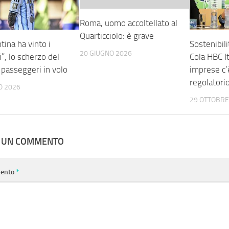
Roma, uomo accoltellato al
Quarticciolo: è grave
tina ha vinto i
Sostenibili
20 GIUGNO 2026
”, lo scherzo del
Cola HBC It
i passeggeri in volo
imprese c’
regolatori
O 2026
29 OTTOBRE
A UN COMMENTO
ento
*