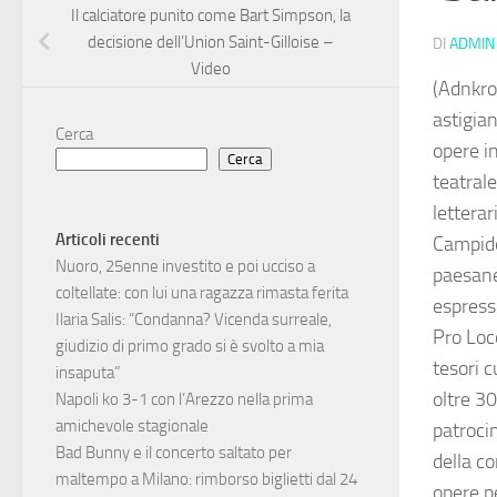
Il calciatore punito come Bart Simpson, la
decisione dell’Union Saint-Gilloise –
DI
ADMIN
Video
(Adnkron
astigian
Cerca
opere i
Cerca
teatrale
letterar
Articoli recenti
Campido
Nuoro, 25enne investito e poi ucciso a
paesane,
coltellate: con lui una ragazza rimasta ferita
espressi
Ilaria Salis: “Condanna? Vicenda surreale,
Pro Loco
giudizio di primo grado si è svolto a mia
tesori c
insaputa”
oltre 30
Napoli ko 3-1 con l’Arezzo nella prima
amichevole stagionale
patroci
Bad Bunny e il concerto saltato per
della co
maltempo a Milano: rimborso biglietti dal 24
opere p