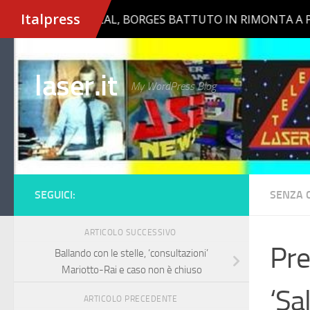
Salta al contenuto
laser.it
My WordPress Blog
SEGUICI:
SENZA 
ARTICOLO SUCCESSIVO
Pre
Ballando con le stelle, ‘consultazioni’
Mariotto-Rai e caso non è chiuso
‘Sa
ARTICOLO PRECEDENTE