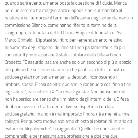
quando sarà eventualmente posta la questione di fiducia. Manca
però un accordo tra maggioranza e opposizioni sul mandato al
relatore e sui tempi per il termine dell'esame degli emendamenti in
commissione Bilancio, come hanno riferito, al termine della
capigruppo, la deputata del Pd Chiara Braga e il deputato di Avs
Marco Grimaldi. L'ipotesi sul ritiro per l'emendamento relativo
all'aumento degli stipendi dei ministri non parlamentari si fa più
concreta. Il primo a parlare è stato il titolare della Difesa Guido
Crosetto: "È assurdo lasciare anche solo un secondo di più di spazio
alle polemiche sull’emendamento che parificava tutti i ministri e
sottosegretari non parlamentari, ai deputati, riconoscendo i
rimborsi spese. È così da oltre due anni e continuerà così fino a fine
legislatura", ha scritto su X. "La cosa è giusta? Non penso perché
non ha particolare senso che il ministro degli Interni o della Difesa
debbano avere un trattamento diverso rispetto ad un loro
sottosegretario, ma non è mai importato finora, né a me né ai miei
colleghi. Per questo motivo abbiamo chiesto ai relatori di ritirarlo ed
evitare inutili polemiche", ha aggiunto. “Quello che non sarebbe
comprensibile per nessuna altra professione e cioè che due