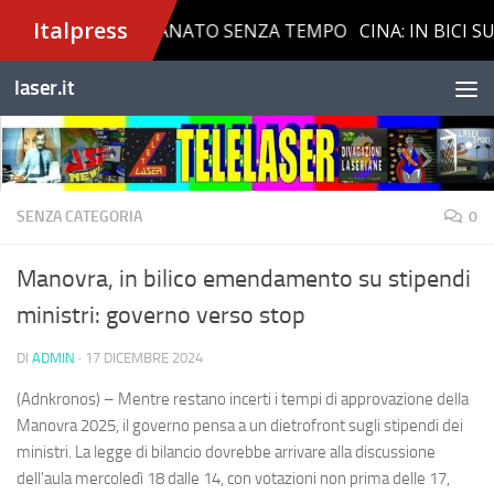
Salta al contenuto
laser.it
SENZA CATEGORIA
0
Manovra, in bilico emendamento su stipendi
ministri: governo verso stop
DI
ADMIN
·
17 DICEMBRE 2024
(Adnkronos) – Mentre restano incerti i tempi di approvazione della
Manovra 2025, il governo pensa a un dietrofront sugli stipendi dei
ministri. La legge di bilancio dovrebbe arrivare alla discussione
dell'aula mercoledì 18 dalle 14, con votazioni non prima delle 17,