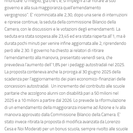
rinunciare. O meglio, già che c'è, si impegni a far ritirare al suo
governo e alla sua maggioranza quell'emendamento
vergognoso". E' ricominciata alle 2,30, dopo una serie di interruzioni
e riprese continue, la seduta della commissione Bilancio della
Camera, con le discussioni e le votazioni degli emendamenti. La
seduta era stata sospesa alle 23,45 ed era stata riaperta all'1, ma è
durata pochi minuti per venire infine aggiornata alle 2, riprendendo
però alle 2.30. Il governo ha chiesto ai relatori di ritirare
l’emendamento alla manovra, presentato venerdì sera, che
prevedeva l’aumento dell’1,8% per i pedaggi autostradali nel 2025.
La proposta conteneva anche la proroga al 30 giugno 2025 della
scadenza per l'aggiornamento dei piani economico-finanziari delle
concessioni autostradali. Un incremento del contributo alle scuole
paritarie che accolgono alunni con disabilità pari a 50 milioni nel
2025 e a 10 milioni a partire dal 2026. Lo prevede la riformulazione
di un emendamento della maggioranza insieme ad Azione e Iv alla
manovra approvato dalla Commissione Bilancio della Camera. E’
stato invece ritirata la proposta di modifica avanzata da Lorenzo
Cesa e Noi Moderati per un bonus scuola, sempre rivolto alle scuole