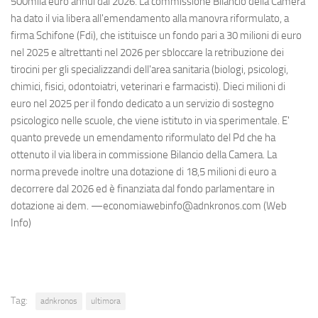
500mila euro annui dal 2026. La commissione Bilancio della Camera
ha dato il via libera all'emendamento alla manovra riformulato, a
firma Schifone (Fdi), che istituisce un fondo pari a 30 milioni di euro
nel 2025 e altrettanti nel 2026 per sbloccare la retribuzione dei
tirocini per gli specializzandi dell'area sanitaria (biologi, psicologi,
chimici, fisici, odontoiatri, veterinari e farmacisti). Dieci milioni di
euro nel 2025 per il fondo dedicato a un servizio di sostegno
psicologico nelle scuole, che viene istituto in via sperimentale. E'
quanto prevede un emendamento riformulato del Pd che ha
ottenuto il via libera in commissione Bilancio della Camera. La
norma prevede inoltre una dotazione di 18,5 milioni di euro a
decorrere dal 2026 ed è finanziata dal fondo parlamentare in
dotazione ai dem. —economiawebinfo@adnkronos.com (Web
Info)
Tag:
adnkronos
ultimora