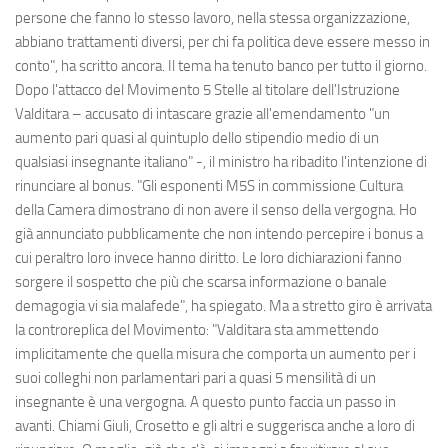
persone che fanno lo stesso lavoro, nella stessa organizzazione,
abbiano trattamenti diversi, per chi fa politica deve essere messo in
conto", ha scritto ancora. Il tema ha tenuto banco per tutto il giorno.
Dopo l'attacco del Movimento 5 Stelle al titolare dell'Istruzione
Valditara – accusato di intascare grazie all'emendamento "un
aumento pari quasi al quintuplo dello stipendio medio di un
qualsiasi insegnante italiano" -, il ministro ha ribadito l'intenzione di
rinunciare al bonus. "Gli esponenti M5S in commissione Cultura
della Camera dimostrano di non avere il senso della vergogna. Ho
già annunciato pubblicamente che non intendo percepire i bonus a
cui peraltro loro invece hanno diritto. Le loro dichiarazioni fanno
sorgere il sospetto che più che scarsa informazione o banale
demagogia vi sia malafede", ha spiegato. Ma a stretto giro è arrivata
la controreplica del Movimento: "Valditara sta ammettendo
implicitamente che quella misura che comporta un aumento per i
suoi colleghi non parlamentari pari a quasi 5 mensilità di un
insegnante è una vergogna. A questo punto faccia un passo in
avanti. Chiami Giuli, Crosetto e gli altri e suggerisca anche a loro di