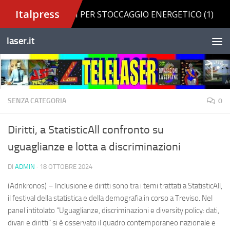
Salta al contenuto
laser.it
SENZA CATEGORIA
0
Diritti, a StatisticAll confronto su
uguaglianze e lotta a discriminazioni
DI
ADMIN
·
18 OTTOBRE 2024
(Adnkronos) – Inclusione e diritti sono tra i temi trattati a StatisticAll,
il festival della statistica e della demografia in corso a Treviso. Nel
panel intitolato “Uguaglianze, discriminazioni e diversity policy: dati,
divari e diritti” si è osservato il quadro contemporaneo nazionale e