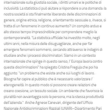
internazionale sulla giustizia sociale, i diritti umani e le politiche di
inclusività. La statistica ci può aiutare a rispondere a una domanda: la
nostra società si sta finalmente liberando delle discriminazioni di
genere, origine etnica, religione, orientamento sessuale o, invece, si
tratta di un fenomeno in continuo aumento? Un compito arduo e
allo stesso tempo imprescindibile per comprendere meglio la
contemporaneità. “La statistica ufficiale ha investito molto, negli
ultimi anni, nella misura delle disuguaglianze, anche per far
emergere fenomeni sommersi, cercando attraverso le indagini di
studiare anche i processi discriminatori. Siamo in un contesto
internazionale che spinge in questo senso, l’ Europa lavora contro
queste discriminazioni” ha spiegato Cristina Freguja che poi ha
aggiunto: “un problema che esiste anche sui luoghi di lavoro.
Bisogna far capire al pubblico che è necessario valorizzare l’
eterogeneità. In questo modo si possono creare relazioni che
creano coesione, un tessuto sociale. Un ambiente che favorisce la
pluralità non avvantaggia solo la persona, ma la stessa produttività
dell’azienda.“ Anche Agnese Canevari, dirigente dell'Ufficio
Nazionale Antidiscriminazioni Razziali (UNAR)–Dipartimento Pari