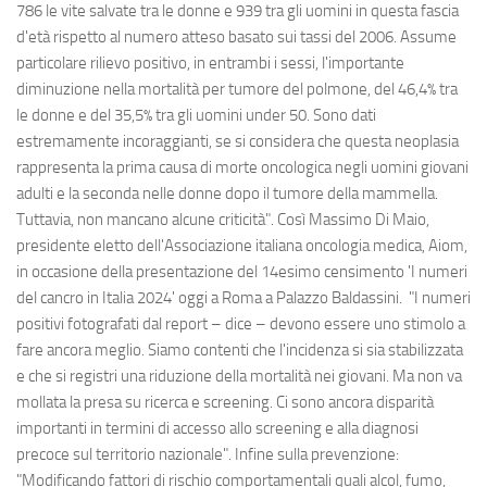
786 le vite salvate tra le donne e 939 tra gli uomini in questa fascia
d'età rispetto al numero atteso basato sui tassi del 2006. Assume
particolare rilievo positivo, in entrambi i sessi, l'importante
diminuzione nella mortalità per tumore del polmone, del 46,4% tra
le donne e del 35,5% tra gli uomini under 50. Sono dati
estremamente incoraggianti, se si considera che questa neoplasia
rappresenta la prima causa di morte oncologica negli uomini giovani
adulti e la seconda nelle donne dopo il tumore della mammella.
Tuttavia, non mancano alcune criticità". Così Massimo Di Maio,
presidente eletto dell'Associazione italiana oncologia medica, Aiom,
in occasione della presentazione del 14esimo censimento 'I numeri
del cancro in Italia 2024' oggi a Roma a Palazzo Baldassini. "I numeri
positivi fotografati dal report – dice – devono essere uno stimolo a
fare ancora meglio. Siamo contenti che l'incidenza si sia stabilizzata
e che si registri una riduzione della mortalità nei giovani. Ma non va
mollata la presa su ricerca e screening. Ci sono ancora disparità
importanti in termini di accesso allo screening e alla diagnosi
precoce sul territorio nazionale". Infine sulla prevenzione:
"Modificando fattori di rischio comportamentali quali alcol, fumo,