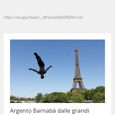
https://rss.app/feeds/_dtFGnGeA0SDRQRHi.xml