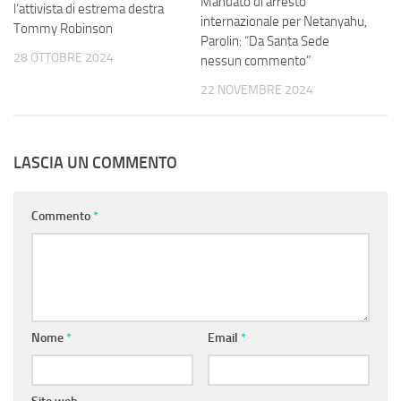
Mandato di arresto
l’attivista di estrema destra
internazionale per Netanyahu,
Tommy Robinson
Parolin: “Da Santa Sede
28 OTTOBRE 2024
nessun commento”
22 NOVEMBRE 2024
LASCIA UN COMMENTO
Commento
*
Nome
*
Email
*