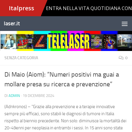
Salta al contenuto
laser.it
SENZA CATEGORIA
0
Di Maio (Aiom): “Numeri positivi ma guai a
mollare presa su ricerca e prevenzione”
DI
ADMIN
·
19 DICEMBRE 2024
(Adnkronos) – "Grazie alla prevenzione e a terapie innovative
sempre più efficaci, sono stabili le diagnosi di tumore in Italia
rispetto al biennio precedente. Non solo: diminuisce la mortalità dei
20-49enni per neoplasia in entrambi i sessi. In 15 anni sono state