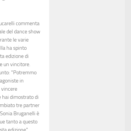
Lucarelli commenta
inale del dance show
rante le varie
lla ha spinto
ta edizione di
e un vincitore.
giunto: "Potremmo
tagoniste in
a vincere
e hai dimostrato di
ambiato tre partner
 Sonia Bruganelli è
ue tanto a questo
sta edizione".