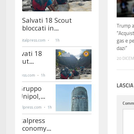
Trump a
“Acquist
gas e pe
dazi”
20 DICE
LASCI
Comm