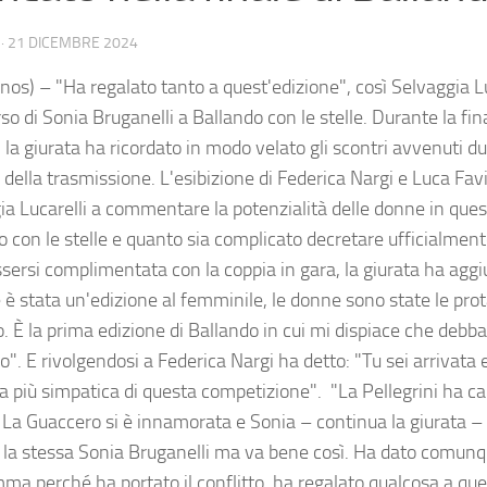
·
21 DICEMBRE 2024
nos) – "Ha regalato tanto a quest'edizione", così Selvaggia 
rso di Sonia Bruganelli a Ballando con le stelle. Durante la f
, la giurata ha ricordato in modo velato gli scontri avvenuti du
della trasmissione. L'esibizione di Federica Nargi e Luca Favi
ia Lucarelli a commentare la potenzialità delle donne in ques
o con le stelle e quanto sia complicato decretare ufficialment
sersi complimentata con la coppia in gara, la giurata ha ag
 è stata un'edizione al femminile, le donne sono state le pro
. È la prima edizione di Ballando in cui mi dispiace che debb
". E rivolgendosi a Federica Nargi ha detto: "Tu sei arrivata 
la più simpatica di questa competizione". "La Pellegrini ha c
o. La Guaccero si è innamorata e Sonia – continua la giurata –
 la stessa Sonia Bruganelli ma va bene così. Ha dato comunq
ma perché ha portato il conflitto, ha regalato qualcosa a que