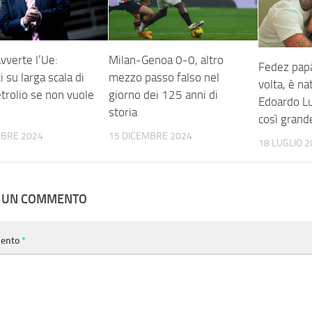
vverte l’Ue:
Milan-Genoa 0-0, altro
Fedez papà
i su larga scala di
mezzo passo falso nel
volta, è nat
trolio se non vuole
giorno dei 125 anni di
Edoardo Lu
storia
così grand
MBRE 2024
15 DICEMBRE 2024
18 LUGLIO 2
A UN COMMENTO
ento
*