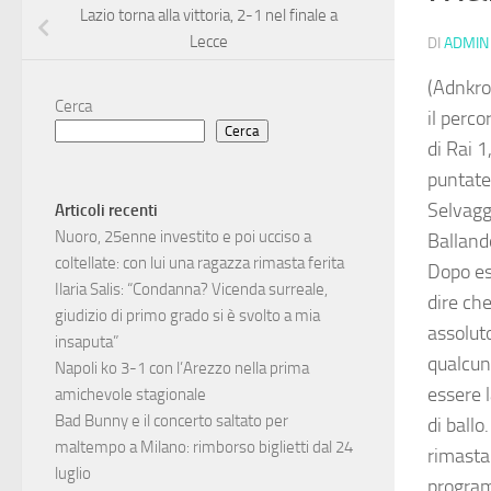
Lazio torna alla vittoria, 2-1 nel finale a
Lecce
DI
ADMIN
(Adnkro
Cerca
il perco
Cerca
di Rai 1
puntate 
Selvagg
Articoli recenti
Nuoro, 25enne investito e poi ucciso a
Balland
coltellate: con lui una ragazza rimasta ferita
Dopo es
Ilaria Salis: “Condanna? Vicenda surreale,
dire che
giudizio di primo grado si è svolto a mia
assoluto
insaputa”
qualcuno
Napoli ko 3-1 con l’Arezzo nella prima
essere 
amichevole stagionale
Bad Bunny e il concerto saltato per
di ball
maltempo a Milano: rimborso biglietti dal 24
rimasta
luglio
program