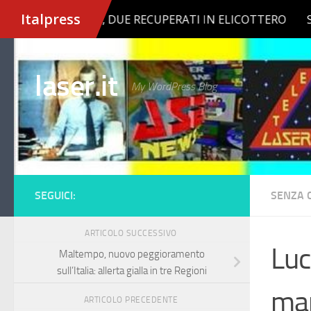
Salta al contenuto
laser.it
My WordPress Blog
SEGUICI:
SENZA 
ARTICOLO SUCCESSIVO
Luc
Maltempo, nuovo peggioramento
sull’Italia: allerta gialla in tre Regioni
man
ARTICOLO PRECEDENTE