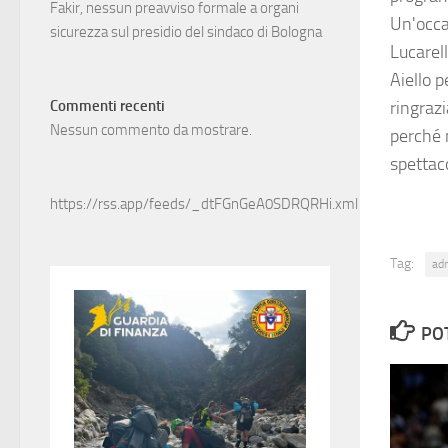
Fakir, nessun preavviso formale a organi
Un'occa
sicurezza sul presidio del sindaco di Bologna
Lucarell
Aiello p
ringrazi
Commenti recenti
Nessun commento da mostrare.
perché 
spettac
https://rss.app/feeds/_dtFGnGeA0SDRQRHi.xml
Tag:
ad
PO