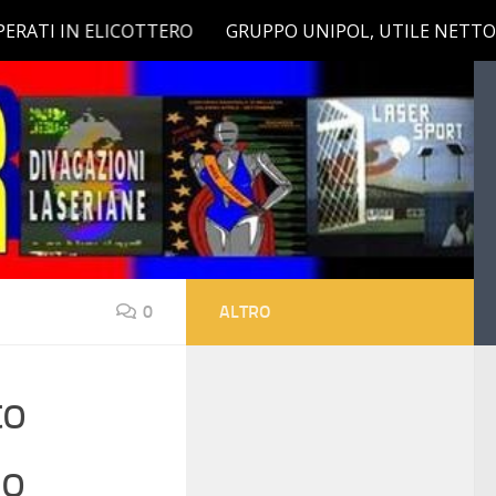
0
ALTRO
to
do