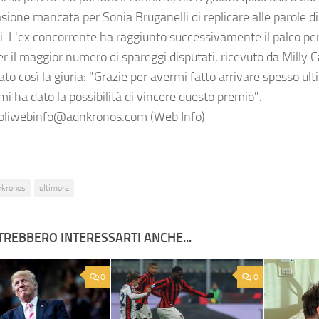
sione mancata per Sonia Bruganelli di replicare alle parole d
i. L'ex concorrente ha raggiunto successivamente il palco per 
er il maggior numero di spareggi disputati, ricevuto da Milly C
ato così la giuria: "Grazie per avermi fatto arrivare spesso ulti
mi ha dato la possibilità di vincere questo premio". —
oliwebinfo@adnkronos.com (Web Info)
nkronos
ultimora
TREBBERO INTERESSARTI ANCHE...
0
0