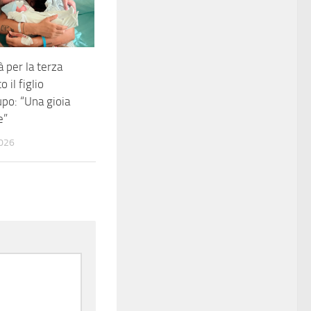
 per la terza
o il figlio
po: “Una gioia
e”
026