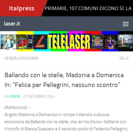
Salta al contenuto
laser.it
SENZA CATEGORIA
0
Ballando con le stelle, Madonia a Domenica
In: “Felice per Pellegrini, nessuno scontro”
DI
ADMIN
·
22 DICEMBRE 2024
(Adnkronos) –
Angelo Madonia a Domenica In rompe il silenzio sulla sua
esclusione da Ballando con le stelle, che ieri ha chiuso i battenti con
il trionfo di Bianca Guaccero e il secondo posto di Federica Pellegrini,