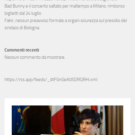
Bad Bunny e il concerto saltato per maltempo a Milano: rimborso
biglietti dal 24 luglio
Fakir, nessun preavviso formale a organi sicurezza sul presidio del
sindaco di Bologna
Commenti recenti
Nessun commento da mostrare.
https://rss.app/feeds/_dtFGnGeA0SDRQRHi.xml