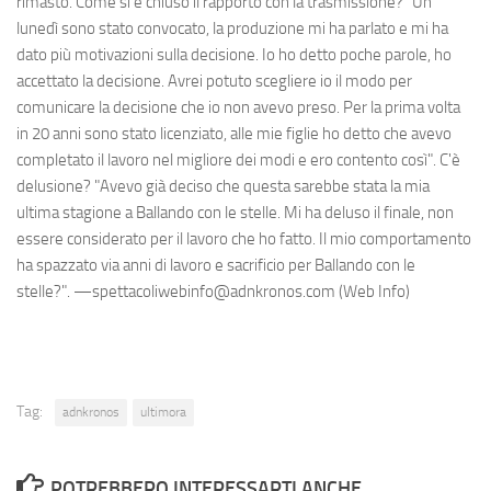
rimasto. Come si è chiuso il rapporto con la trasmissione? "Un
lunedì sono stato convocato, la produzione mi ha parlato e mi ha
dato più motivazioni sulla decisione. Io ho detto poche parole, ho
accettato la decisione. Avrei potuto scegliere io il modo per
comunicare la decisione che io non avevo preso. Per la prima volta
in 20 anni sono stato licenziato, alle mie figlie ho detto che avevo
completato il lavoro nel migliore dei modi e ero contento così". C'è
delusione? "Avevo già deciso che questa sarebbe stata la mia
ultima stagione a Ballando con le stelle. Mi ha deluso il finale, non
essere considerato per il lavoro che ho fatto. Il mio comportamento
ha spazzato via anni di lavoro e sacrificio per Ballando con le
stelle?". —spettacoliwebinfo@adnkronos.com (Web Info)
Tag:
adnkronos
ultimora
POTREBBERO INTERESSARTI ANCHE...