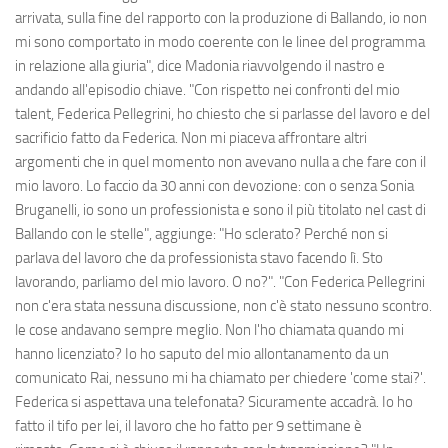
arrivata, sulla fine del rapporto con la produzione di Ballando, io non
mi sono comportato in modo coerente con le linee del programma
in relazione alla giuria", dice Madonia riavvolgendo il nastro e
andando all'episodio chiave. "Con rispetto nei confronti del mio
talent, Federica Pellegrini, ho chiesto che si parlasse del lavoro e del
sacrificio fatto da Federica. Non mi piaceva affrontare altri
argomenti che in quel momento non avevano nulla a che fare con il
mio lavoro. Lo faccio da 30 anni con devozione: con o senza Sonia
Bruganelli, io sono un professionista e sono il più titolato nel cast di
Ballando con le stelle", aggiunge: "Ho sclerato? Perché non si
parlava del lavoro che da professionista stavo facendo lì. Sto
lavorando, parliamo del mio lavoro. O no?". "Con Federica Pellegrini
non c'era stata nessuna discussione, non c'è stato nessuno scontro.
le cose andavano sempre meglio. Non l'ho chiamata quando mi
hanno licenziato? Io ho saputo del mio allontanamento da un
comunicato Rai, nessuno mi ha chiamato per chiedere 'come stai?'.
Federica si aspettava una telefonata? Sicuramente accadrà. Io ho
fatto il tifo per lei, il lavoro che ho fatto per 9 settimane è