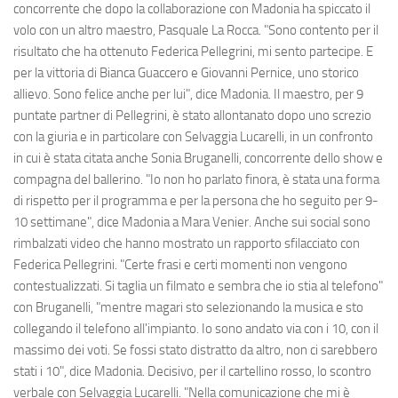
concorrente che dopo la collaborazione con Madonia ha spiccato il
volo con un altro maestro, Pasquale La Rocca. "Sono contento per il
risultato che ha ottenuto Federica Pellegrini, mi sento partecipe. E
per la vittoria di Bianca Guaccero e Giovanni Pernice, uno storico
allievo. Sono felice anche per lui", dice Madonia. Il maestro, per 9
puntate partner di Pellegrini, è stato allontanato dopo uno screzio
con la giuria e in particolare con Selvaggia Lucarelli, in un confronto
in cui è stata citata anche Sonia Bruganelli, concorrente dello show e
compagna del ballerino. "Io non ho parlato finora, è stata una forma
di rispetto per il programma e per la persona che ho seguito per 9-
10 settimane", dice Madonia a Mara Venier. Anche sui social sono
rimbalzati video che hanno mostrato un rapporto sfilacciato con
Federica Pellegrini. "Certe frasi e certi momenti non vengono
contestualizzati. Si taglia un filmato e sembra che io stia al telefono"
con Bruganelli, "mentre magari sto selezionando la musica e sto
collegando il telefono all'impianto. Io sono andato via con i 10, con il
massimo dei voti. Se fossi stato distratto da altro, non ci sarebbero
stati i 10", dice Madonia. Decisivo, per il cartellino rosso, lo scontro
verbale con Selvaggia Lucarelli. "Nella comunicazione che mi è