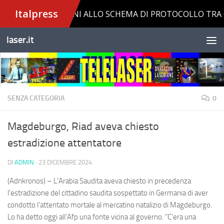
Salta al contenuto
laser.it
SENZA CATEGORIA
0
Magdeburgo, Riad aveva chiesto
estradizione attentatore
DI
ADMIN
·
23 DICEMBRE 2024
(Adnkronos) – L'Arabia Saudita aveva chiesto in precedenza
l'estradizione del cittadino saudita sospettato in Germania di aver
condotto l'attentato mortale al mercatino natalizio di Magdeburgo.
Lo ha detto oggi all'Afp una fonte vicina al governo. "C'era una