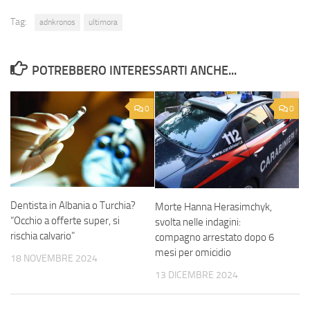
Tag:
adnkronos
ultimora
POTREBBERO INTERESSARTI ANCHE...
0
0
Dentista in Albania o Turchia?
Morte Hanna Herasimchyk,
“Occhio a offerte super, si
svolta nelle indagini:
rischia calvario”
compagno arrestato dopo 6
mesi per omicidio
18 NOVEMBRE 2024
13 DICEMBRE 2024