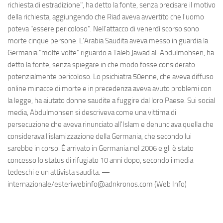
richiesta di estradizione", ha detto la fonte, senza precisare il motivo
della richiesta, aggiungendo che Riad aveva avvertito che l'uomo
poteva "essere pericoloso". Nell'attacco di venerdì scorso sono
morte cinque persone. L'Arabia Saudita aveva messo in guardia la
Germania "molte volte" riguardo a Taleb Jawad al-Abdulmohsen, ha
detto la fonte, senza spiegare in che modo fosse considerato
potenzialmente pericoloso. Lo psichiatra 50enne, che aveva diffuso
online minacce di morte e in precedenza aveva avuto problemi con
la legge, ha aiutato donne saudite a fuggire dal loro Paese. Sui social
media, Abdulmohsen si descriveva come una vittima di
persecuzione che aveva rinunciato all'Islam e denunciava quella che
considerava l'islamizzazione della Germania, che secondo lui
sarebbe in corso. È arrivato in Germania nel 2006 e gli è stato
concesso lo status di rifugiato 10 anni dopo, secondo i media
tedeschi e un attivista saudita. —
internazionale/esteriwebinfo@adnkronos.com (Web Info)