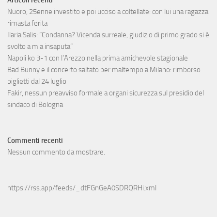
Nuoro, 25enne investito e poi ucciso a coltellate: con lui una ragazza
rimasta ferita
Ilaria Salis: “Condanna? Vicenda surreale, giudizio di primo grado si è
svolto a mia insaputa”
Napoli ko 3-1 con l’Arezzo nella prima amichevole stagionale
Bad Bunny e il concerto saltato per maltempo a Milano: rimborso
biglietti dal 24 luglio
Fakir, nessun preavviso formale a organi sicurezza sul presidio del
sindaco di Bologna
Commenti recenti
Nessun commento da mostrare.
https://rss.app/feeds/_dtFGnGeA0SDRQRHi.xml