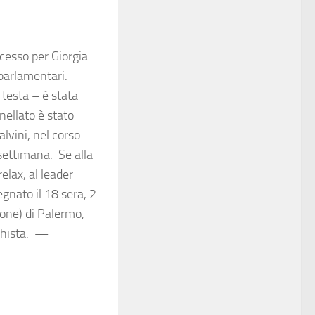
cesso per Giorgia
 parlamentari.
 testa – è stata
nellato è stato
lvini, nel corso
settimana. Se alla
relax, al leader
gnato il 18 sera, 2
zione) di Palermo,
eghista. —