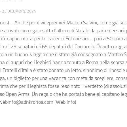
·
23 DICEMBRE 2024
nos) – Anche per il vicepremier Matteo Salvini, come già suc
è arrivato un regalo sotto l'albero di Natale da parte dei suoi
ifra approntata per la leader di FdI dai suoi – pari a 50 euro a
 tra i 29 senatori e i 65 deputati del Carroccio. Quanto raggra
to a un buono-viaggio che è stato già consegnato a Matteo Sa
ena di auguri che i leghisti hanno tenuto a Roma nella scorsa 
i Fratelli d'Italia è stato donato un letto, sinonimo di riposo e 
ega, un biglietto per una vacanza con meta da scegliere, conse
rima che per il leghista fosse reso noto il verdetto (di assolu
caso Open Arms. Un regalo che ha portato bene al capitano l
awebinfo@adnkronos.com (Web Info)