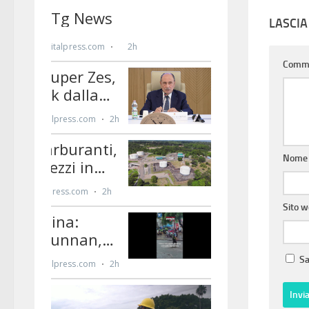
LASCI
Comm
Nom
Sito 
Sa