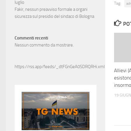
luglio
Tag:
ad
Fakir, nessun preavviso formale a organi
sicurezza sul presidio del sindaco di Bologna
PO
Commenti recenti
Nessun commento da mostrare.
https://rss.app/feeds/_dtFGnGeA0SDRQRHi.xml
Allievi 
esistono
insormo
19 GIUG