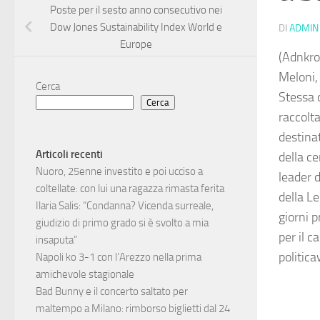
Poste per il sesto anno consecutivo nei
Dow Jones Sustainability Index World e
DI
ADMIN
Europe
(Adnkro
Meloni, 
Cerca
Stessa c
Cerca
raccolta
destina
Articoli recenti
della c
Nuoro, 25enne investito e poi ucciso a
leader d
coltellate: con lui una ragazza rimasta ferita
della L
Ilaria Salis: “Condanna? Vicenda surreale,
giorni p
giudizio di primo grado si è svolto a mia
per il 
insaputa”
politic
Napoli ko 3-1 con l’Arezzo nella prima
amichevole stagionale
Bad Bunny e il concerto saltato per
maltempo a Milano: rimborso biglietti dal 24