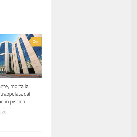
0
ante, morta la
trappolata dal
e in piscina
026