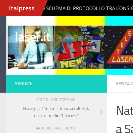
Salta al contenuto
laser.it
My WordPress Blog
SEGUICI:
SENZA 
ARTICOLO SUCCESSIVO
Nat
Norvegia, 21enne italiana accoltellata
dall’ex: medici “fiduciosi”
a S
ARTICOLO PRECEDENTE