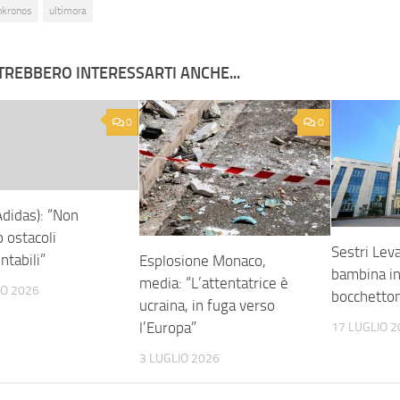
nkronos
ultimora
TREBBERO INTERESSARTI ANCHE...
0
0
(Adidas): “Non
 ostacoli
Sestri Lev
ntabili”
Esplosione Monaco,
bambina in
media: “L’attentatrice è
NO 2026
bocchetton
ucraina, in fuga verso
l’Europa”
17 LUGLIO 2
3 LUGLIO 2026