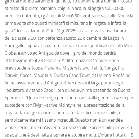
giro del mondo saranno in quindici, 13 uomini e due donne. Il costo
stimato di questo barchino, chiglia in acqua, si aggira sui 30.000
euro. In confronto, i già piccoli Mini 6.50 sembrano vascelli. Non è la
prima volta che questi miniscafi si misurano in regata, e infatti la
gara "di riscaldamento" del Mgr 2025 sarà la terza transatlantica
della classe 5,80, con partenza sabato 28 dicembre da Lagos in
Portogallo, tappa a Lanzarote che vale come qualificazione alla Mini
Globe, e arrivo ad Antigua da dove il giro del mondo partirà
effettivamente il 23 febbraio. A differenza del Vendée sono
previste delle tappe: Panama, Mistery Island, Tahiti, Tonga, Fiji,
Darwin, Cocos, Mauritius, Durban Cape Town, St Helena, Recife per
finire, ovviamente, ad Antigua. Il percorso è il larga parte lungo
l'equatore, evitando Capo Horn e Leeuwin ma passando da Buona
Speranza. "Quando spiego per la prima volta alla gente cosa sta per
succedere con l'Mgr -scrive McIntyre nella presentazione della
regata- la maggior parte scuote la testa e dice 'impossibile', o
semplicemente mi fissano increduli. Questo non è un Vendée
Globe, certo, ma è un'avventura realizzabile e accessibile per velisti
speciali che è destinata a ispirare e stupire molti. L'intera flotta di 15