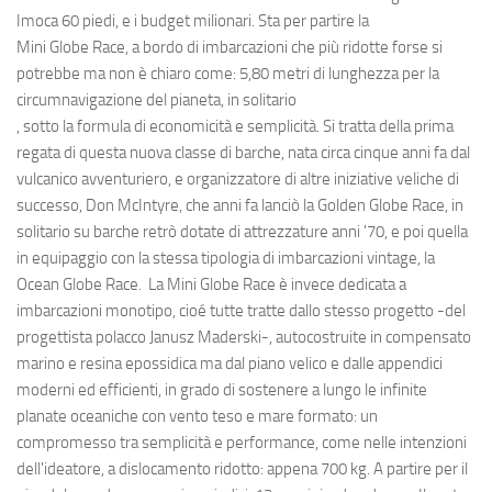
Imoca 60 piedi, e i budget milionari. Sta per partire la
Mini Globe Race, a bordo di imbarcazioni che più ridotte forse si
potrebbe ma non è chiaro come: 5,80 metri di lunghezza per la
circumnavigazione del pianeta, in solitario
, sotto la formula di economicità e semplicità. Si tratta della prima
regata di questa nuova classe di barche, nata circa cinque anni fa dal
vulcanico avventuriero, e organizzatore di altre iniziative veliche di
successo, Don McIntyre, che anni fa lanciò la Golden Globe Race, in
solitario su barche retrò dotate di attrezzature anni '70, e poi quella
in equipaggio con la stessa tipologia di imbarcazioni vintage, la
Ocean Globe Race. La Mini Globe Race è invece dedicata a
imbarcazioni monotipo, cioé tutte tratte dallo stesso progetto -del
progettista polacco Janusz Maderski-, autocostruite in compensato
marino e resina epossidica ma dal piano velico e dalle appendici
moderni ed efficienti, in grado di sostenere a lungo le infinite
planate oceaniche con vento teso e mare formato: un
compromesso tra semplicità e performance, come nelle intenzioni
dell'ideatore, a dislocamento ridotto: appena 700 kg. A partire per il