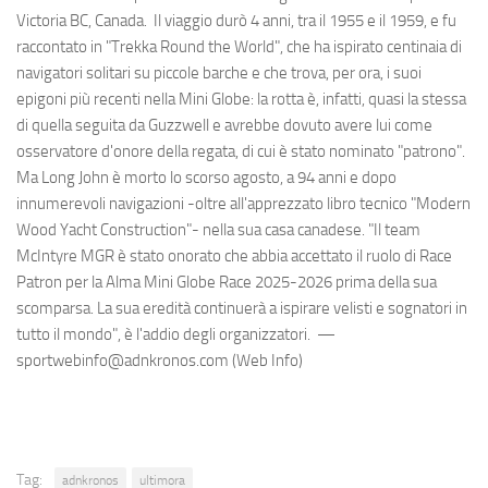
Victoria BC, Canada. Il viaggio durò 4 anni, tra il 1955 e il 1959, e fu
raccontato in "Trekka Round the World", che ha ispirato centinaia di
navigatori solitari su piccole barche e che trova, per ora, i suoi
epigoni più recenti nella Mini Globe: la rotta è, infatti, quasi la stessa
di quella seguita da Guzzwell e avrebbe dovuto avere lui come
osservatore d'onore della regata, di cui è stato nominato "patrono".
Ma Long John è morto lo scorso agosto, a 94 anni e dopo
innumerevoli navigazioni -oltre all'apprezzato libro tecnico "Modern
Wood Yacht Construction"- nella sua casa canadese. "Il team
McIntyre MGR è stato onorato che abbia accettato il ruolo di Race
Patron per la Alma Mini Globe Race 2025-2026 prima della sua
scomparsa. La sua eredità continuerà a ispirare velisti e sognatori in
tutto il mondo", è l'addio degli organizzatori. —
sportwebinfo@adnkronos.com (Web Info)
Tag:
adnkronos
ultimora