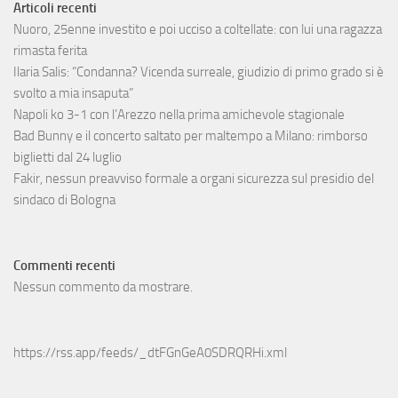
Articoli recenti
Nuoro, 25enne investito e poi ucciso a coltellate: con lui una ragazza
rimasta ferita
Ilaria Salis: “Condanna? Vicenda surreale, giudizio di primo grado si è
svolto a mia insaputa”
Napoli ko 3-1 con l’Arezzo nella prima amichevole stagionale
Bad Bunny e il concerto saltato per maltempo a Milano: rimborso
biglietti dal 24 luglio
Fakir, nessun preavviso formale a organi sicurezza sul presidio del
sindaco di Bologna
Commenti recenti
Nessun commento da mostrare.
https://rss.app/feeds/_dtFGnGeA0SDRQRHi.xml