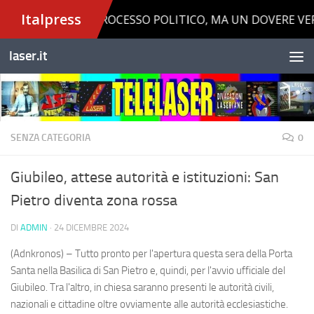
Salta al contenuto
laser.it
SENZA CATEGORIA
0
Giubileo, attese autorità e istituzioni: San
Pietro diventa zona rossa
DI
ADMIN
·
24 DICEMBRE 2024
(Adnkronos) – Tutto pronto per l'apertura questa sera della Porta
Santa nella Basilica di San Pietro e, quindi, per l'avvio ufficiale del
Giubileo. Tra l'altro, in chiesa saranno presenti le autorità civili,
nazionali e cittadine oltre ovviamente alle autorità ecclesiastiche.