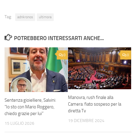
Tag:
adnkronos
ultimora
POTREBBERO INTERESSARTI ANCHE...
0
0
Manovra, rush finale alla
Sentenza gioielliere, Salvini:
Camera: fiato sospeso per la
“Io sto con Mario Roggero,
diretta Tv
chiedo grazie per lui”
19 DICEMBRE 2024
15 LUGLIO 2026