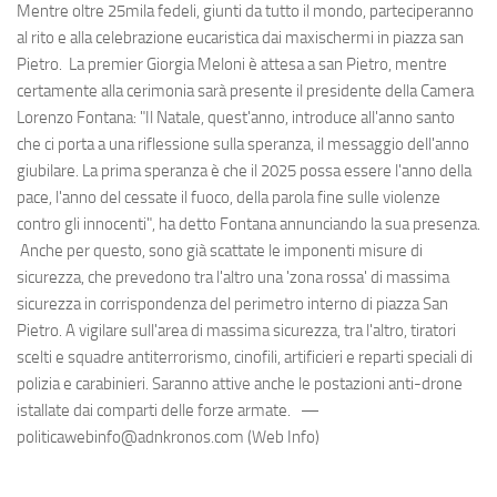
Mentre oltre 25mila fedeli, giunti da tutto il mondo, parteciperanno
al rito e alla celebrazione eucaristica dai maxischermi in piazza san
Pietro. La premier Giorgia Meloni è attesa a san Pietro, mentre
certamente alla cerimonia sarà presente il presidente della Camera
Lorenzo Fontana: "Il Natale, quest'anno, introduce all'anno santo
che ci porta a una riflessione sulla speranza, il messaggio dell'anno
giubilare. La prima speranza è che il 2025 possa essere l'anno della
pace, l'anno del cessate il fuoco, della parola fine sulle violenze
contro gli innocenti", ha detto Fontana annunciando la sua presenza.
Anche per questo, sono già scattate le imponenti misure di
sicurezza, che prevedono tra l'altro una 'zona rossa' di massima
sicurezza in corrispondenza del perimetro interno di piazza San
Pietro. A vigilare sull'area di massima sicurezza, tra l'altro, tiratori
scelti e squadre antiterrorismo, cinofili, artificieri e reparti speciali di
polizia e carabinieri. Saranno attive anche le postazioni anti-drone
istallate dai comparti delle forze armate. —
politicawebinfo@adnkronos.com (Web Info)