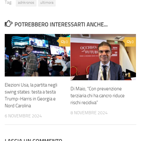
Tag:
adnkronos
ultimora
POTREBBERO INTERESSARTI ANCHE...
0
0
Elezioni Usa, la partita negli
Di Maio, “Con prevenzione
swing states: testa a testa
terziaria chi ha cancro riduce
Trump-Harris in Georgia e
rischi recidiva”
Nord Carolina
8 NOVEMBRE 2024
6 NOVEMBRE 2024