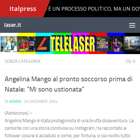
Salta al contenuto
laser.it
SENZA CATEGORIA
0
Angelina Mango al pronto soccorso prima di
Natale: “Mi sono ustionata”
DI
ADMIN
·
24 DICEMBRE 2024
(Adnkronos) –
Angelina Mango è stata protagonista di una brutta disavventura. La
cantante con una storia condivisa su Instagram, ha raccontato ai
follower cosa le è accaduto e come, per fortuna, si sia risolto tutto