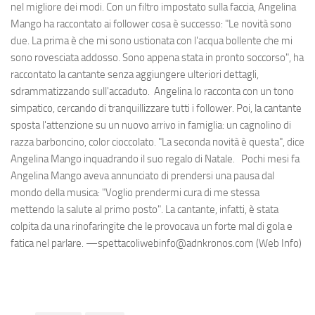
nel migliore dei modi. Con un filtro impostato sulla faccia, Angelina
Mango ha raccontato ai follower cosa è successo: "Le novità sono
due. La prima è che mi sono ustionata con l'acqua bollente che mi
sono rovesciata addosso. Sono appena stata in pronto soccorso", ha
raccontato la cantante senza aggiungere ulteriori dettagli,
sdrammatizzando sull'accaduto. Angelina lo racconta con un tono
simpatico, cercando di tranquillizzare tutti i follower. Poi, la cantante
sposta l'attenzione su un nuovo arrivo in famiglia: un cagnolino di
razza barboncino, color cioccolato. "La seconda novità è questa", dice
Angelina Mango inquadrando il suo regalo di Natale. Pochi mesi fa
Angelina Mango aveva annunciato di prendersi una pausa dal
mondo della musica: "Voglio prendermi cura di me stessa
mettendo la salute al primo posto". La cantante, infatti, è stata
colpita da una rinofaringite che le provocava un forte mal di gola e
fatica nel parlare. —spettacoliwebinfo@adnkronos.com (Web Info)