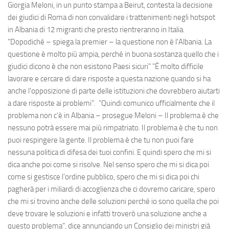
Giorgia Meloni, in un punto stampa a Beirut, contesta la decisione
dei giudici di Roma di non convalidare i trattenimenti negli hotspot
in Albania di 12 migranti che presto rientreranno in Italia.
"Dopodiché – spiega la premier – la questione non è l'Albania. La
questione è molto più ampia, perché in buona sostanza quello che i
giudici dicono è che non esistono Paesi sicuri" "È molto difficile
lavorare e cercare di dare risposte a questa nazione quando si ha
anche l'opposizione di parte delle istituzioni che dovrebbero aiutarti
a dare risposte ai problemi". "Quindi comunico ufficialmente che il
problema non c'è in Albania – prosegue Meloni – Il problema è che
nessuno potrà essere mai più rimpatriato. Il problema è che tu non
puoi respingere la gente. Il problema è che tu non puoi fare
nessuna politica di difesa dei tuoi confini. E quindi spero che mi si
dica anche poi come si risolve. Nel senso spero che mi si dica poi
come si gestisce l'ordine pubblico, spero che mi si dica poi chi
pagherà per i miliardi di accoglienza che ci dovremo caricare, spero
che mi si trovino anche delle soluzioni perché io sono quella che poi
deve trovare le soluzioni e infatti troverò una soluzione anche a
questo problema", dice annunciando un Consiglio dei ministri già