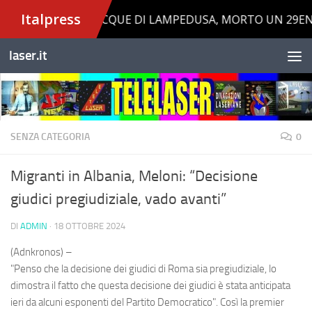
Salta al contenuto
laser.it
SENZA CATEGORIA
0
Migranti in Albania, Meloni: “Decisione
giudici pregiudiziale, vado avanti”
DI
ADMIN
·
18 OTTOBRE 2024
(Adnkronos) –
"Penso che la decisione dei giudici di Roma sia pregiudiziale, lo
dimostra il fatto che questa decisione dei giudici è stata anticipata
ieri da alcuni esponenti del Partito Democratico". Così la premier