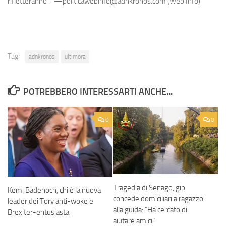
rifletteranno". —politicawebinfo@adnkronos.com (Web Info)
Tag:
adnkronos
ultimora
POTREBBERO INTERESSARTI ANCHE...
0
0
Tragedia di Senago, gip
Kemi Badenoch, chi è la nuova
concede domiciliari a ragazzo
leader dei Tory anti-woke e
alla guida: “Ha cercato di
Brexiter-entusiasta
aiutare amici”