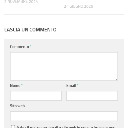
2 NOVEMBRE 2024
24 GIUGNO 2026
LASCIA UN COMMENTO
Commento
*
Nome
*
Email
*
Sito web
Salva il mio nome, email e sito web in questo browser per