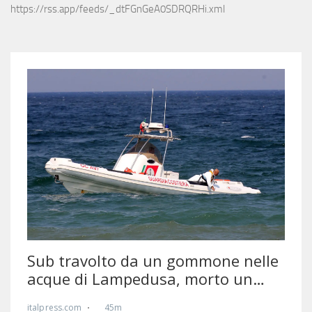
https://rss.app/feeds/_dtFGnGeA0SDRQRHi.xml