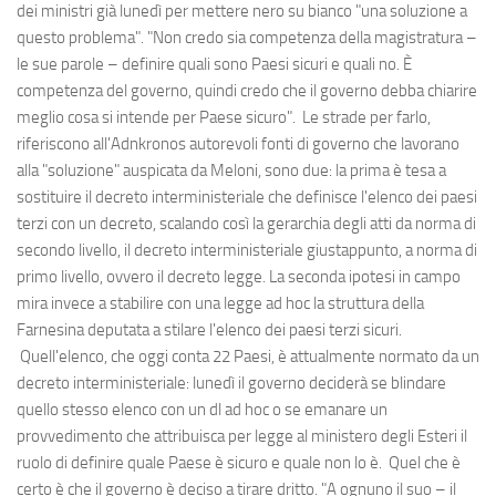
dei ministri già lunedì per mettere nero su bianco "una soluzione a
questo problema". "Non credo sia competenza della magistratura –
le sue parole – definire quali sono Paesi sicuri e quali no. È
competenza del governo, quindi credo che il governo debba chiarire
meglio cosa si intende per Paese sicuro". Le strade per farlo,
riferiscono all'Adnkronos autorevoli fonti di governo che lavorano
alla "soluzione" auspicata da Meloni, sono due: la prima è tesa a
sostituire il decreto interministeriale che definisce l'elenco dei paesi
terzi con un decreto, scalando così la gerarchia degli atti da norma di
secondo livello, il decreto interministeriale giustappunto, a norma di
primo livello, ovvero il decreto legge. La seconda ipotesi in campo
mira invece a stabilire con una legge ad hoc la struttura della
Farnesina deputata a stilare l'elenco dei paesi terzi sicuri.
Quell'elenco, che oggi conta 22 Paesi, è attualmente normato da un
decreto interministeriale: lunedì il governo deciderà se blindare
quello stesso elenco con un dl ad hoc o se emanare un
provvedimento che attribuisca per legge al ministero degli Esteri il
ruolo di definire quale Paese è sicuro e quale non lo è. Quel che è
certo è che il governo è deciso a tirare dritto. "A ognuno il suo – il