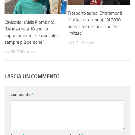
Trasporto aereo, Chiaramonti
(Politecnico Torino): “Al 2030
Cavicchioli (Aisla Piombino):
potenziale nazionale per Saf
“Da idea nata 18 anni fa
limitato”
appuntamento che coinvolge
sempre più persone”
3 LUGLIO 2026
21 GIUGNO 2026
LASCIA UN COMMENTO
Commento
*