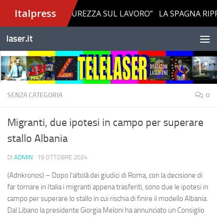
Salta al contenuto
laser.it
SENZA CATEGORIA
0
Migranti, due ipotesi in campo per superare
stallo Albania
DI
ADMIN
·
19 OTTOBRE 2024
(Adnkronos) – Dopo l'altolà dei giudici di Roma, con la decisione di
far tornare in Italia i migranti appena trasferiti, sono due le ipotesi in
campo per superare lo stallo in cui rischia di finire il modello Albania.
Dal Libano la presidente Giorgia Meloni ha annunciato un Consiglio