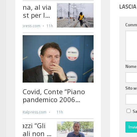
LASCI
Comm
Nom
Sito 
Sa