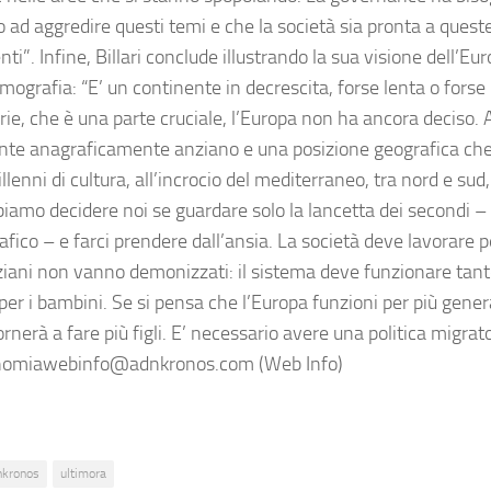
o ad aggredire questi temi e che la società sia pronta a quest
ti”. Infine, Billari conclude illustrando la sua visione dell’Eur
mografia: “E’ un continente in decrescita, forse lenta o forse 
rie, che è una parte cruciale, l’Europa non ha ancora deciso
nte anagraficamente anziano e una posizione geografica che 
llenni di cultura, all’incrocio del mediterraneo, tra nord e sud,
biamo decidere noi se guardare solo la lancetta dei secondi – 
fico – e farci prendere dall’ansia. La società deve lavorare p
nziani non vanno demonizzati: il sistema deve funzionare tanto
er i bambini. Se si pensa che l’Europa funzioni per più genera
rnerà a fare più figli. E’ necessario avere una politica migrat
miawebinfo@adnkronos.com (Web Info)
nkronos
ultimora