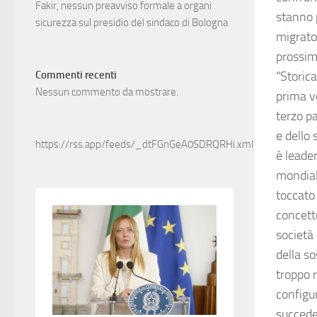
Fakir, nessun preavviso formale a organi
stanno p
sicurezza sul presidio del sindaco di Bologna
migrator
prossimi
“Storic
Commenti recenti
Nessun commento da mostrare.
prima vo
terzo p
e dello
https://rss.app/feeds/_dtFGnGeA0SDRQRHi.xml
è leade
mondial
toccato 
concetto
società
della so
troppo r
configu
succede