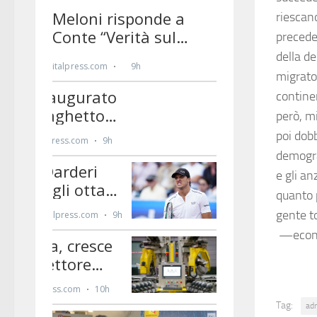
riescan
preceden
della de
migrato
contine
però, mi
poi dob
demogra
e gli a
quanto p
gente to
—econo
Tag:
ad