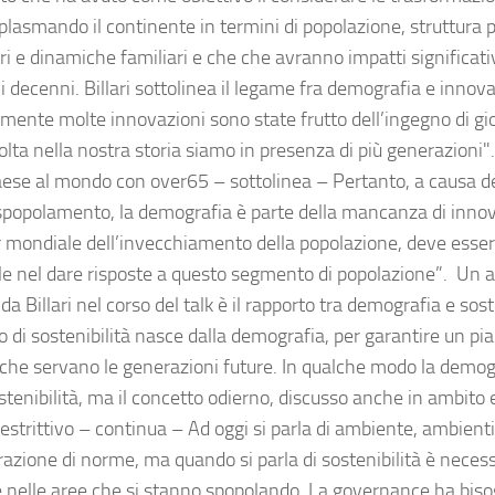
lasmando il continente in termini di popolazione, struttura pe
i e dinamiche familiari e che che avranno impatti significativ
 decenni. Billari sottolinea il legame fra demografia e innov
amente molte innovazioni sono state frutto dell’ingegno di gio
lta nella nostra storia siamo in presenza di più generazioni". "
aese al mondo con over65 – sottolinea – Pertanto, a causa d
 spopolamento, la demografia è parte della mancanza di innova
r mondiale dell’invecchiamento della popolazione, deve esse
e nel dare risposte a questo segmento di popolazione”. Un a
da Billari nel corso del talk è il rapporto tra demografia e sosten
 di sostenibilità nasce dalla demografia, per garantire un pia
 che servano le generazioni future. In qualche modo la demo
stenibilità, ma il concetto odierno, discusso anche in ambito 
estrittivo – continua – Ad oggi si parla di ambiente, ambienti 
razione di norme, ma quando si parla di sostenibilità è necess
 nelle aree che si stanno spopolando. La governance ha biso