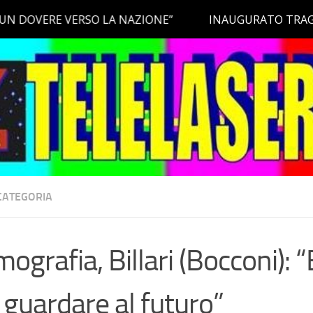
CATEGORIA
ografia, Billari (Bocconi): “
 guardare al futuro”