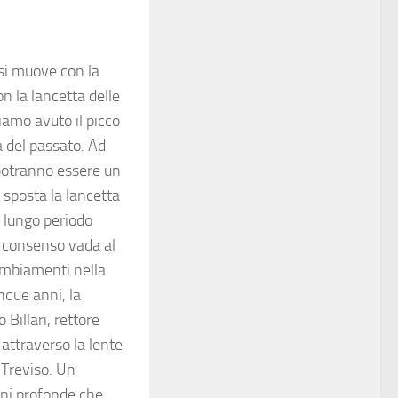
si muove con la
n la lancetta delle
iamo avuto il picco
 del passato. Ad
n potranno essere un
 sposta la lancetta
il lungo periodo
l consenso vada al
cambiamenti nella
nque anni, la
Billari, rettore
 attraverso la lente
a Treviso. Un
oni profonde che