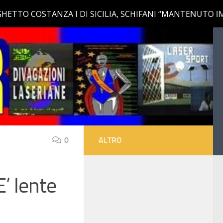
0
ALTRO
E’ lente