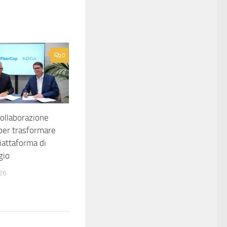
0
collaborazione
per trasformare
piattaforma di
gio
26