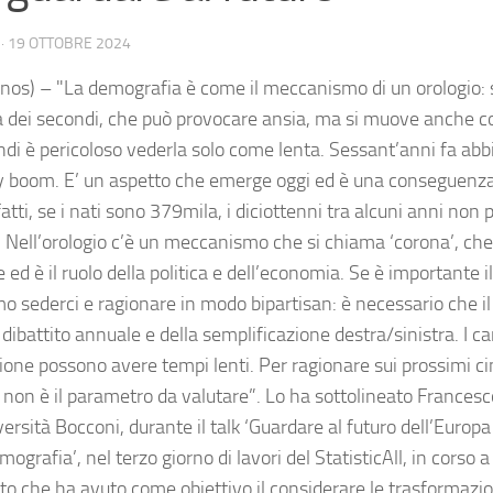
·
19 OTTOBRE 2024
nos) – "La demografia è come il meccanismo di un orologio: 
a dei secondi, che può provocare ansia, ma si muove anche co
indi è pericoloso vederla solo come lenta. Sessant’anni fa abb
y boom. E’ un aspetto che emerge oggi ed è una conseguenza
fatti, se i nati sono 379mila, i diciottenni tra alcuni anni no
. Nell’orologio c’è un meccanismo che si chiama ‘corona’, che
e ed è il ruolo della politica e dell’economia. Se è importante 
o sederci e ragionare in modo bipartisan: è necessario che i
l dibattito annuale e della semplificazione destra/sinistra. I 
ione possono avere tempi lenti. Per ragionare sui prossimi ci
 non è il parametro da valutare”. Lo ha sottolineato Francesco 
versità Bocconi, durante il talk ‘Guardare al futuro dell’Europa
mografia’, nel terzo giorno di lavori del StatisticAll, in corso 
to che ha avuto come obiettivo il considerare le trasformazi