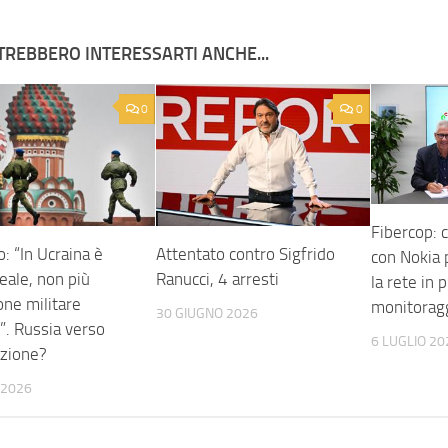
TREBBERO INTERESSARTI ANCHE...
0
0
Fibercop: 
: “In Ucraina è
Attentato contro Sigfrido
con Nokia 
eale, non più
Ranucci, 4 arresti
la rete in 
one militare
monitorag
30 GIUGNO 2026
”. Russia verso
6 LUGLIO 20
azione?
 2026