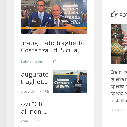
PO
Cremlino
guerra r
operazi
speciale
mobilit
6 LUGLIO