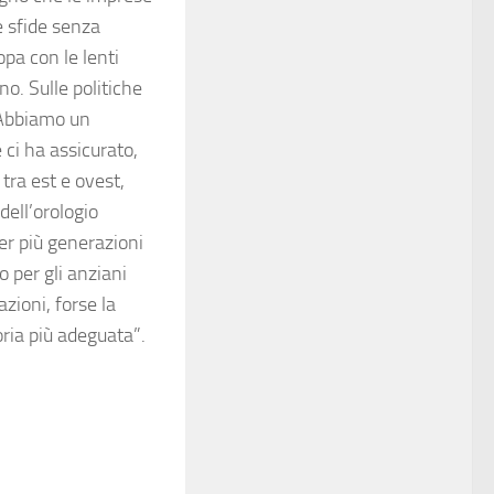
e sfide senza
opa con le lenti
no. Sulle politiche
. Abbiamo un
ci ha assicurato,
 tra est e ovest,
dell’orologio
er più generazioni
 per gli anziani
zioni, forse la
oria più adeguata”.