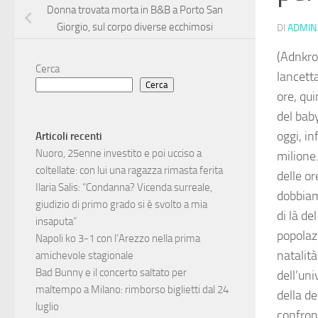
Donna trovata morta in B&B a Porto San
Giorgio, sul corpo diverse ecchimosi
DI
ADMIN
(Adnkro
Cerca
lancett
Cerca
ore, qu
del bab
oggi, in
Articoli recenti
Nuoro, 25enne investito e poi ucciso a
milione
coltellate: con lui una ragazza rimasta ferita
delle or
Ilaria Salis: “Condanna? Vicenda surreale,
dobbiam
giudizio di primo grado si è svolto a mia
di là de
insaputa”
popolaz
Napoli ko 3-1 con l’Arezzo nella prima
natalità
amichevole stagionale
Bad Bunny e il concerto saltato per
dell’uni
maltempo a Milano: rimborso biglietti dal 24
della de
luglio
confron