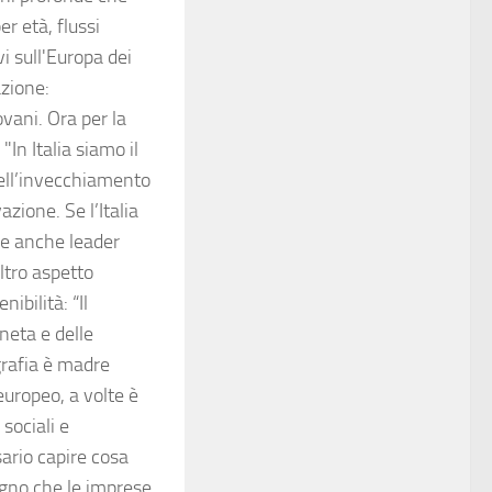
r età, flussi
i sull'Europa dei
azione:
vani. Ora per la
In Italia siamo il
ell’invecchiamento
zione. Se l’Italia
re anche leader
ltro aspetto
ibilità: “Il
neta e delle
grafia è madre
europeo, a volte è
sociali e
ario capire cosa
gno che le imprese