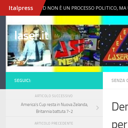
Salta al contenuto
laser.it
My WordPress Blog
SEGUICI:
SENZA 
ARTICOLO SUCCESSIVO
Dem
America’s Cup resta in Nuova Zelanda,
Britannia battuta 7-2
per
ARTICOLO PRECEDENTE