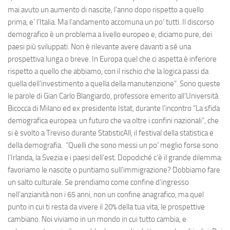
mai avuto un aumento di nascite, l’anno dopo rispetto a quello
prima, e’ l’Italia. Ma l’andamento accomuna un po’ tutti. Il discorso
demografico è un problema a livello europeo e, diciamo pure, dei
paesi più sviluppati. Non è rilevante avere davanti a sé una
prospettiva lunga o breve. In Europa quel che ci aspetta è inferiore
rispetto a quello che abbiamo, con il rischio che la logica passi da
quella dell’investimento a quella della manutenzione”. Sono queste
le parole di Gian Carlo Blangiardo, professore emerito all’Università
Bicocca di Milano ed ex presidente Istat, durante l’incontro “La sfida
demografica europea: un futuro che va oltre i confini nazionali”, che
si è svolto a Treviso durante StatisticAll, il festival della statistica e
della demografia. “Quelli che sono messi un po’ meglio forse sono
l’Irlanda, la Svezia e i paesi dell’est. Dopodiché c’è il grande dilemma:
favoriamo le nascite o puntiamo sull’immigrazione? Dobbiamo fare
un salto culturale. Se prendiamo come confine d’ingresso
nell’anzianità non i 65 anni, non un confine anagrafico, ma quel
punto in cui ti resta da vivere il 20% della tua vita, le prospettive
cambiano. Noi viviamo in un mondo in cui tutto cambia, e