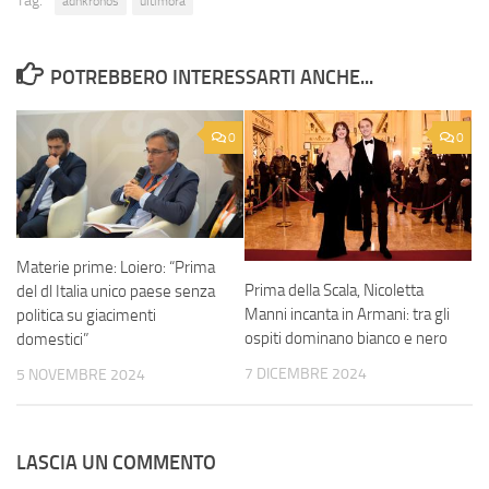
Tag:
adnkronos
ultimora
POTREBBERO INTERESSARTI ANCHE...
0
0
Materie prime: Loiero: “Prima
Prima della Scala, Nicoletta
del dl Italia unico paese senza
Manni incanta in Armani: tra gli
politica su giacimenti
ospiti dominano bianco e nero
domestici”
7 DICEMBRE 2024
5 NOVEMBRE 2024
LASCIA UN COMMENTO