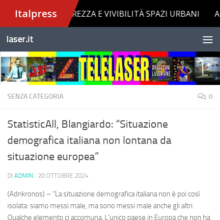
Salta al contenuto
laser.it
SENZA CATEGORIA
0
StatisticAll, Blangiardo: “Situazione
demografica italiana non lontana da
situazione europea”
DI
ADMIN
·
20 OTTOBRE 2024
(Adnkronos) – “La situazione demografica italiana non è poi così
isolata: siamo messi male, ma sono messi male anche gli altri.
Qualche elemento ci accomuna. L’unico paese in Europa che non ha