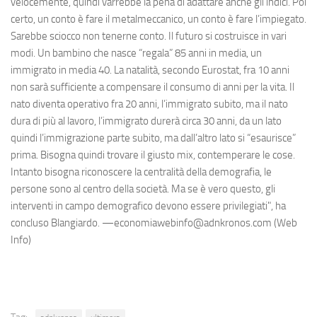
velocemente, quindi varrebbe la pena di adattare anche gli indici. Poi
certo, un conto è fare il metalmeccanico, un conto è fare l’impiegato.
Sarebbe sciocco non tenerne conto. Il futuro si costruisce in vari
modi. Un bambino che nasce “regala” 85 anni in media, un
immigrato in media 40. La natalità, secondo Eurostat, fra 10 anni
non sarà sufficiente a compensare il consumo di anni per la vita. Il
nato diventa operativo fra 20 anni, l’immigrato subito, ma il nato
dura di più al lavoro, l’immigrato durerà circa 30 anni, da un lato
quindi l’immigrazione parte subito, ma dall’altro lato si “esaurisce”
prima. Bisogna quindi trovare il giusto mix, contemperare le cose.
Intanto bisogna riconoscere la centralità della demografia, le
persone sono al centro della società. Ma se è vero questo, gli
interventi in campo demografico devono essere privilegiati", ha
concluso Blangiardo. —economiawebinfo@adnkronos.com (Web
Info)