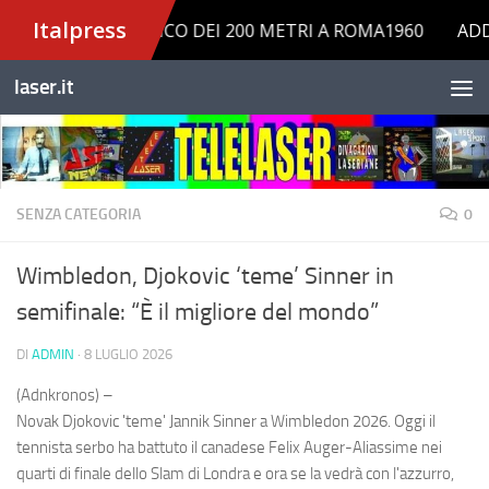
Salta al contenuto
laser.it
SENZA CATEGORIA
0
Wimbledon, Djokovic ‘teme’ Sinner in
semifinale: “È il migliore del mondo”
DI
ADMIN
·
8 LUGLIO 2026
(Adnkronos) –
Novak Djokovic 'teme' Jannik Sinner a Wimbledon 2026. Oggi il
tennista serbo ha battuto il canadese Felix Auger-Aliassime nei
quarti di finale dello Slam di Londra e ora se la vedrà con l'azzurro,