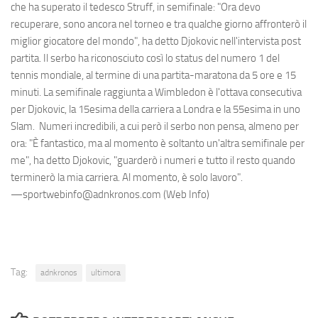
che ha superato il tedesco Struff, in semifinale: "Ora devo
recuperare, sono ancora nel torneo e tra qualche giorno affronterò il
miglior giocatore del mondo", ha detto Djokovic nell'intervista post
partita. Il serbo ha riconosciuto così lo status del numero 1 del
tennis mondiale, al termine di una partita-maratona da 5 ore e 15
minuti. La semifinale raggiunta a Wimbledon è l'ottava consecutiva
per Djokovic, la 15esima della carriera a Londra e la 55esima in uno
Slam. Numeri incredibili, a cui però il serbo non pensa, almeno per
ora: "È fantastico, ma al momento è soltanto un'altra semifinale per
me", ha detto Djokovic, "guarderò i numeri e tutto il resto quando
terminerò la mia carriera. Al momento, è solo lavoro".
—sportwebinfo@adnkronos.com (Web Info)
Tag:
adnkronos
ultimora