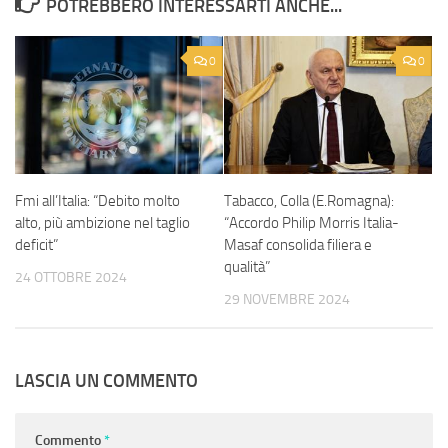
POTREBBERO INTERESSARTI ANCHE...
0
0
Fmi all’Italia: “Debito molto
Tabacco, Colla (E.Romagna):
alto, più ambizione nel taglio
“Accordo Philip Morris Italia-
deficit”
Masaf consolida filiera e
qualità”
24 OTTOBRE 2024
29 NOVEMBRE 2024
LASCIA UN COMMENTO
Commento
*