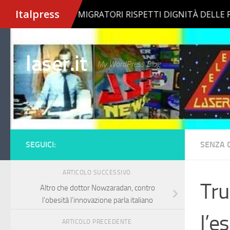
Salta al contenuto
laser.it
My WordPress Blog
SEGUICI:
SENZA 
ARTICOLO SUCCESSIVO
Tru
Altro che dottor Nowzaradan, contro
l’obesità l’innovazione parla italiano
l’e
ARTICOLO PRECEDENTE