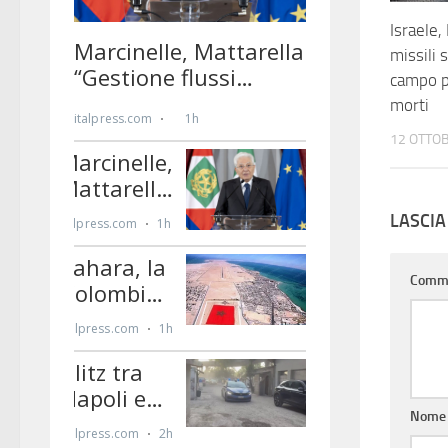
Israele,
missili 
campo p
morti
12 OTTO
LASCI
Comm
Nom