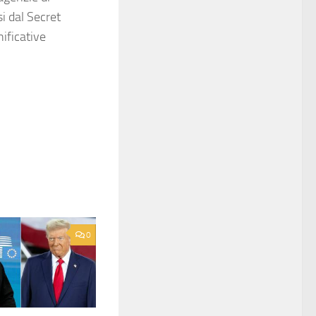
i dal Secret
ificative
0