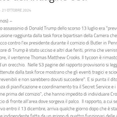
·
21 OTTOBRE 2024
nos) –
to assassinio di Donald Trump dello scorso 13 luglio era "prev
lusione raggiunta dalla task force bipartisan della Camera ch
acco contro l'ex presidente durante il comizio di Butler in Pen
ore di Trump è stato ucciso e altri due feriti, prima che venis
itore, il ventenne Thomas Matthew Crooks. Il tycoon è rimas
d un orecchio. Nelle 53 pagine del rapporto provvisorio si leg
ttenute dalla task force mostrano che gli eventi tragici e scio
evenibili e non sarebbero dovuti succedere". E si punta il dit
a di pianificazione e coordinamento tra il Secret Service e i 
dine prima del comizio", che hanno impedito di individuare Cr
cio di fronte all'area dove sorgeva il palco. Il rapporto, a cui s
vo entro il 13 dicembre, arriva qualche giorno dopo che è sta
e indipendente fatta da un grippo di quattro funzionari delle 