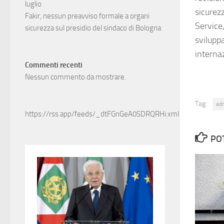
luglio
sicurez
Fakir, nessun preavviso formale a organi
Service
sicurezza sul presidio del sindaco di Bologna
sviluppa
interna
Commenti recenti
Nessun commento da mostrare.
Tag:
ad
https://rss.app/feeds/_dtFGnGeA0SDRQRHi.xml
PO