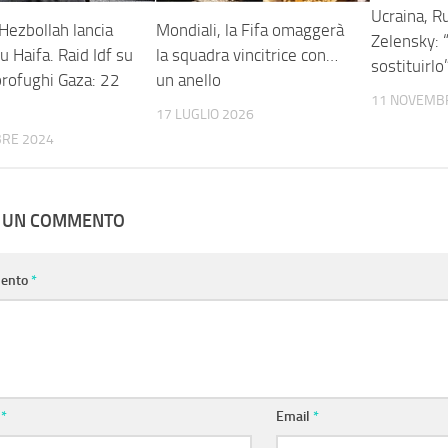
Ucraina, R
 Hezbollah lancia
Mondiali, la Fifa omaggerà
Zelensky: 
su Haifa. Raid Idf su
la squadra vincitrice con…
sostituirlo
rofughi Gaza: 22
un anello
11 NOVEMB
17 LUGLIO 2026
BRE 2024
A UN COMMENTO
ento
*
e
*
Email
*