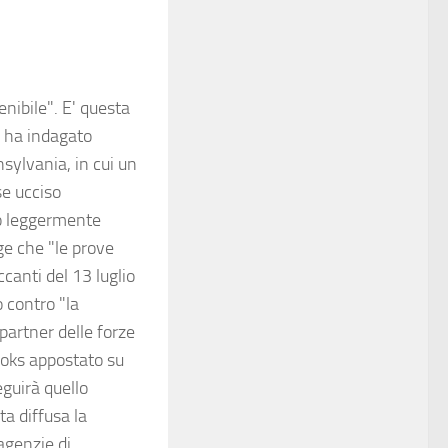
enibile". E' questa
e ha indagato
nsylvania, in cui un
se ucciso
to leggermente
ge che "le prove
ccanti del 13 luglio
o contro "la
partner delle forze
ooks appostato su
eguirà quello
ta diffusa la
agenzie di