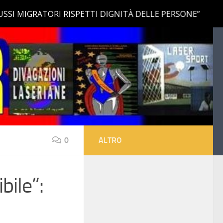
0
ALTRO
bile”: