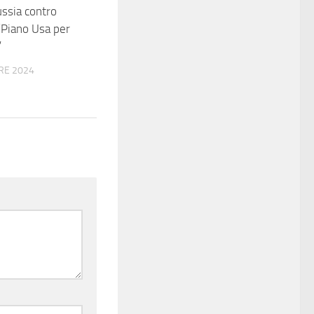
ussia contro
“Piano Usa per
”
RE 2024