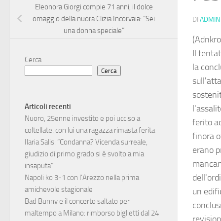
Eleonora Giorgi compie 71 anni, il dolce
omaggio della nuora Clizia Incorvaia: “Sei
DI
ADMIN
una donna speciale”
(Adnkro
Il tenta
Cerca
la conc
Cerca
sull'att
sostenit
Articoli recenti
l'assal
Nuoro, 25enne investito e poi ucciso a
ferito a
coltellate: con lui una ragazza rimasta ferita
finora o
Ilaria Salis: “Condanna? Vicenda surreale,
erano pr
giudizio di primo grado si è svolto a mia
mancanz
insaputa”
dell'or
Napoli ko 3-1 con l’Arezzo nella prima
amichevole stagionale
un edifi
Bad Bunny e il concerto saltato per
conclusi
maltempo a Milano: rimborso biglietti dal 24
revision