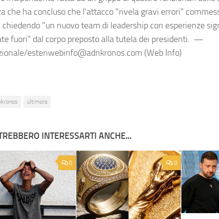
za che ha concluso che l'attacco "rivela gravi errori" commess
, chiedendo "un nuovo team di leadership con esperienze sign
te fuori" dal corpo preposto alla tutela dei presidenti. —
zionale/esteriwebinfo@adnkronos.com (Web Info)
nkronos
ultimora
TREBBERO INTERESSARTI ANCHE...
0
0