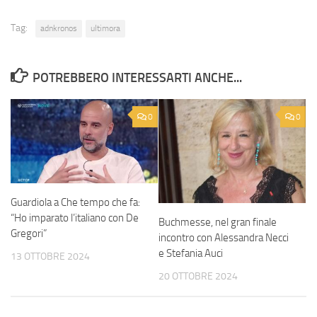
Tag:
adnkronos
ultimora
POTREBBERO INTERESSARTI ANCHE...
0
0
Guardiola a Che tempo che fa:
“Ho imparato l’italiano con De
Buchmesse, nel gran finale
Gregori”
incontro con Alessandra Necci
e Stefania Auci
13 OTTOBRE 2024
20 OTTOBRE 2024