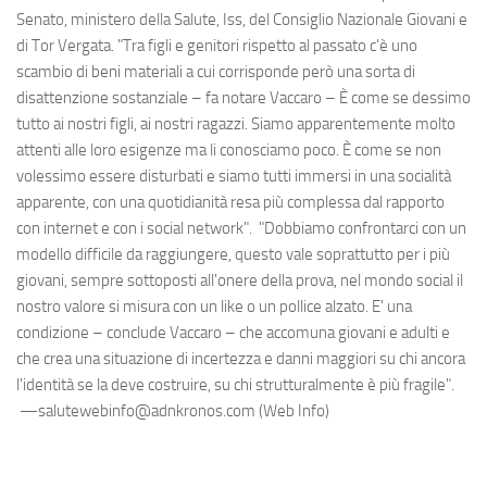
Senato, ministero della Salute, Iss, del Consiglio Nazionale Giovani e
di Tor Vergata. "Tra figli e genitori rispetto al passato c'è uno
scambio di beni materiali a cui corrisponde però una sorta di
disattenzione sostanziale – fa notare Vaccaro – È come se dessimo
tutto ai nostri figli, ai nostri ragazzi. Siamo apparentemente molto
attenti alle loro esigenze ma li conosciamo poco. È come se non
volessimo essere disturbati e siamo tutti immersi in una socialità
apparente, con una quotidianità resa più complessa dal rapporto
con internet e con i social network". "Dobbiamo confrontarci con un
modello difficile da raggiungere, questo vale soprattutto per i più
giovani, sempre sottoposti all'onere della prova, nel mondo social il
nostro valore si misura con un like o un pollice alzato. E' una
condizione – conclude Vaccaro – che accomuna giovani e adulti e
che crea una situazione di incertezza e danni maggiori su chi ancora
l'identità se la deve costruire, su chi strutturalmente è più fragile".
—salutewebinfo@adnkronos.com (Web Info)