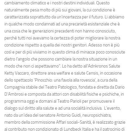
cambiamento climatico e i nostri destini individuali. Questo
naturalmente pesa molto di più sui giovani, la cui condizione è
caratterizzata soprattutto da un'incertezza per il futuro. Li abbiamo
in qualche modo condannati ad una precarietà esistenziale che è
una cosa che le generazioni precedenti non hanno conosciuto,
perché tutti noi avevamo la certezza di poter migliorare la nostra
condizione rispetto a quella dei nostri genitori. Adesso non è più
così e per di più viviamo in questo clima di minacce poco conosciute
dietro l'angolo che possono cambiare la nostra situazione in un
modo che non ci aspettavamo". Lo ha detto all'Adnkronos Salute
Ketty Vaccaro, direttore area welfare e salute Censis, in occasione
dello spettacolo 'Pinocchio: una favola alla rovescia', a cura della
Compagnia stabile del Teatro Patologico, fondata e diretta da Dario
D’Ambrosi e composta da attori con disabilità fisiche e psichiche, in
programma oggi e domani al Teatro Parioli per promuovere il
dialogo sul diritto alla salute e ad una socialità inclusiva. L’evento,
nato da un’idea del senatore Antonio Guidi, neuropsichiatra,
membro della commissione Affari sociali-Sanità, è realizzato grazie
al contributo non condizionato di Lundbeck Italia e ha il patrocinio di