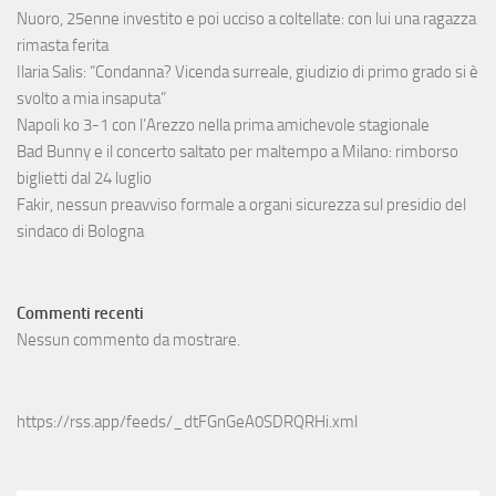
Nuoro, 25enne investito e poi ucciso a coltellate: con lui una ragazza
rimasta ferita
Ilaria Salis: “Condanna? Vicenda surreale, giudizio di primo grado si è
svolto a mia insaputa”
Napoli ko 3-1 con l’Arezzo nella prima amichevole stagionale
Bad Bunny e il concerto saltato per maltempo a Milano: rimborso
biglietti dal 24 luglio
Fakir, nessun preavviso formale a organi sicurezza sul presidio del
sindaco di Bologna
Commenti recenti
Nessun commento da mostrare.
https://rss.app/feeds/_dtFGnGeA0SDRQRHi.xml