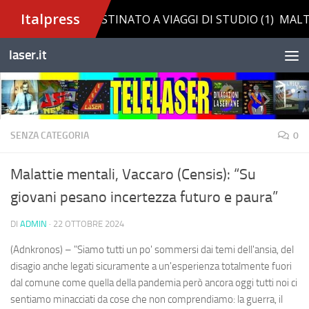
Salta al contenuto
laser.it
SENZA CATEGORIA
0
Malattie mentali, Vaccaro (Censis): “Su
giovani pesano incertezza futuro e paura”
DI
ADMIN
·
22 OTTOBRE 2024
(Adnkronos) – "Siamo tutti un po' sommersi dai temi dell'ansia, del
disagio anche legati sicuramente a un'esperienza totalmente fuori
dal comune come quella della pandemia però ancora oggi tutti noi ci
sentiamo minacciati da cose che non comprendiamo: la guerra, il