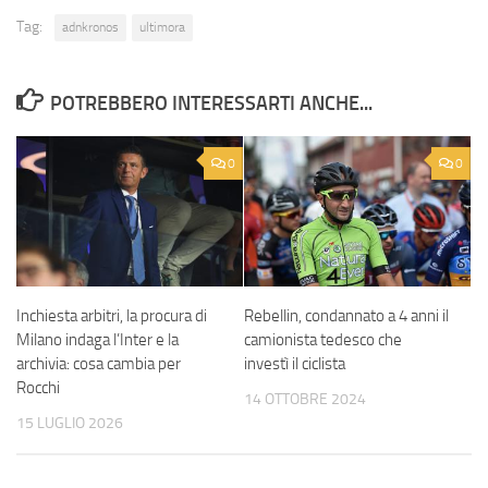
Tag:
adnkronos
ultimora
POTREBBERO INTERESSARTI ANCHE...
0
0
Inchiesta arbitri, la procura di
Rebellin, condannato a 4 anni il
Milano indaga l’Inter e la
camionista tedesco che
archivia: cosa cambia per
investì il ciclista
Rocchi
14 OTTOBRE 2024
15 LUGLIO 2026