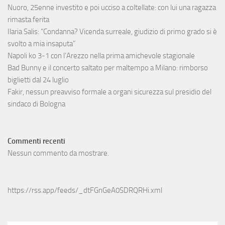
Nuoro, 25enne investito e poi ucciso a coltellate: con lui una ragazza
rimasta ferita
Ilaria Salis: “Condanna? Vicenda surreale, giudizio di primo grado si è
svolto a mia insaputa”
Napoli ko 3-1 con l’Arezzo nella prima amichevole stagionale
Bad Bunny e il concerto saltato per maltempo a Milano: rimborso
biglietti dal 24 luglio
Fakir, nessun preavviso formale a organi sicurezza sul presidio del
sindaco di Bologna
Commenti recenti
Nessun commento da mostrare.
https://rss.app/feeds/_dtFGnGeA0SDRQRHi.xml