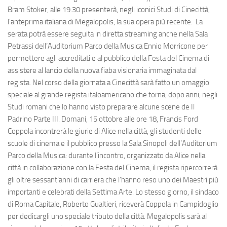
Bram Stoker, alle 19.30 presenterà, negli iconici Studi di Cinecittà,
l'anteprima italiana di Megalopolis, la sua opera più recente. La
serata potrà essere seguita in diretta streaming anche nella Sala
Petrassi dell’Auditorium Parco della Musica Ennio Morricone per
permettere agli accreditati e al pubblico della Festa del Cinema di
assistere al lancio della nuova fiaba visionaria immaginata dal
regista. Nel corso della giornata a Cinecittà sarà fatto un omaggio
speciale al grande regista italoamericano che torna, dopo anni, negli
Studi romani che lo hanno visto preparare alcune scene de Il
Padrino Parte III. Domani, 15 ottobre alle ore 18, Francis Ford
Coppola incontrerà le giurie di Alice nella città, gli studenti delle
scuole di cinema e il pubblico presso la Sala Sinopoli dell’Auditorium
Parco della Musica: durante l’incontro, organizzato da Alice nella
città in collaborazione con la Festa del Cinema, il regista ripercorrerà
gli oltre sessant’anni di carriera che l’hanno reso uno dei Maestri più
importanti e celebrati della Settima Arte. Lo stesso giorno, il sindaco
di Roma Capitale, Roberto Gualtieri, riceverà Coppola in Campidoglio
per dedicargli uno speciale tributo della città. Megalopolis sarà al