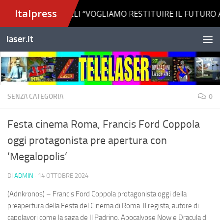
Salta al contenuto
laser.it
SENZA CATEGORIA
0
Festa cinema Roma, Francis Ford Coppola
oggi protagonista pre apertura con
‘Megalopolis’
DI
ADMIN
·
14 OTTOBRE 2024
(Adnkronos) – Francis Ford Coppola protagonista oggi della
preapertura della Festa del Cinema di Roma. Il regista, autore di
capolavori come la saga de Il Padrino, Apocalypse Now e Dracula di