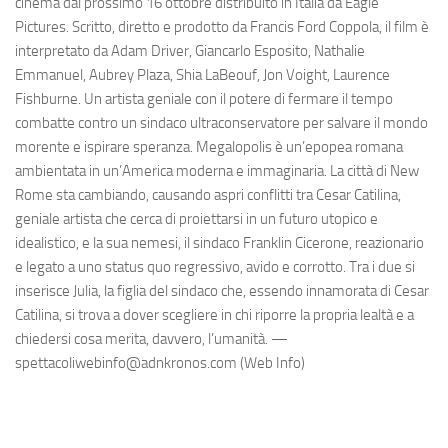
cinema dal prossimo 16 ottobre distribuito in Italia da Eagle
Pictures. Scritto, diretto e prodotto da Francis Ford Coppola, il film è
interpretato da Adam Driver, Giancarlo Esposito, Nathalie
Emmanuel, Aubrey Plaza, Shia LaBeouf, Jon Voight, Laurence
Fishburne. Un artista geniale con il potere di fermare il tempo
combatte contro un sindaco ultraconservatore per salvare il mondo
morente e ispirare speranza. Megalopolis è un’epopea romana
ambientata in un’America moderna e immaginaria. La città di New
Rome sta cambiando, causando aspri conflitti tra Cesar Catilina,
geniale artista che cerca di proiettarsi in un futuro utopico e
idealistico, e la sua nemesi, il sindaco Franklin Cicerone, reazionario
e legato a uno status quo regressivo, avido e corrotto. Tra i due si
inserisce Julia, la figlia del sindaco che, essendo innamorata di Cesar
Catilina, si trova a dover scegliere in chi riporre la propria lealtà e a
chiedersi cosa merita, davvero, l’umanità. —
spettacoliwebinfo@adnkronos.com (Web Info)