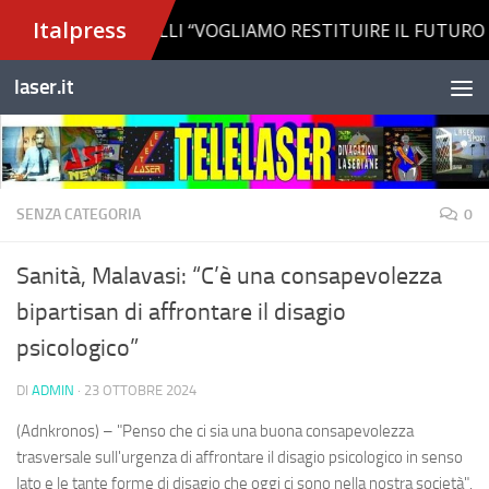
Salta al contenuto
laser.it
SENZA CATEGORIA
0
Sanità, Malavasi: “C’è una consapevolezza
bipartisan di affrontare il disagio
psicologico”
DI
ADMIN
·
23 OTTOBRE 2024
(Adnkronos) – "Penso che ci sia una buona consapevolezza
trasversale sull'urgenza di affrontare il disagio psicologico in senso
lato e le tante forme di disagio che oggi ci sono nella nostra società".