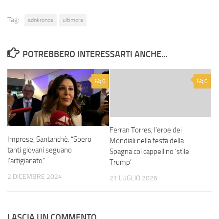
Tag:
adnkronos
ultimora
POTREBBERO INTERESSARTI ANCHE...
0
0
Ferran Torres, l’eroe dei
Imprese, Santanchè: “Spero
Mondiali nella festa della
tanti giovani seguano
Spagna col cappellino ‘stile
l’artigianato”
Trump’
2 DICEMBRE 2024
21 LUGLIO 2026
LASCIA UN COMMENTO