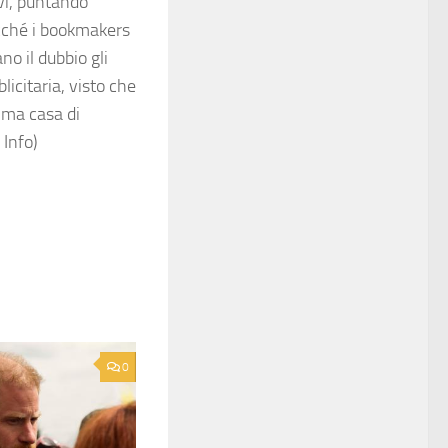
ivi, puntando
acché i bookmakers
no il dubbio gli
icitaria, visto che
ima casa di
Info)
0