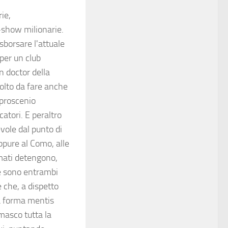
ie,
e-show milionarie.
sborsare l'attuale
 per un club
n doctor della
olto da fare anche
 proscenio
catori. E peraltro
vole dal punto di
ppure al Como, alle
mati detengono,
 e sono entrambi
e che, a dispetto
na forma mentis
masco tutta la