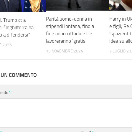
Parità uomo-donna in
Harry in 
, Trump ct a
stipendi lontana, fino a
e figli, Re 
: “Inghilterra ha
fine anno cittadine Ue
‘spazienti
o a difendersi”
lavoreranno ‘gratis’
idea su all
O 2026
15 NOVEMBRE 2024
7 LUGLIO 20
A UN COMMENTO
ento
*