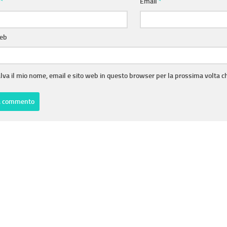
e
*
Email
*
web
lva il mio nome, email e sito web in questo browser per la prossima volta