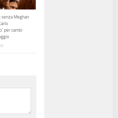
Uk senza Meghan
Carlo
to’ per cambi
oggio
26