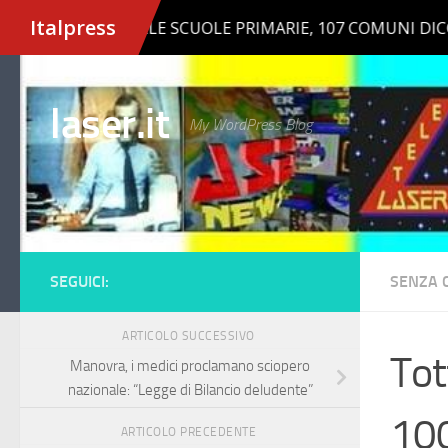
Salta al contenuto
laser.it
My WordPress Blog
SEGUICI:
SENZA 
ARTICOLO SUCCESSIVO
Tot
Manovra, i medici proclamano sciopero
nazionale: “Legge di Bilancio deludente”
100
ARTICOLO PRECEDENTE