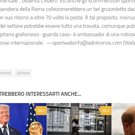
rientale", osserva Ciliberti. Ed anche gli scommettitori sport
-bandiera della Roma collezionerebbero un bel gruzzoletto d
 suo ritorno a oltre 70 volte la posta. A tal proposito, insinua
 del settore potrebbe essere tutto una trovata, comunque pubbl
 capitano giallorosso -guarda caso- è ambassador di una notiss
sse internazionale. —sportwebinfo@adnkronos.com (Web 
nkronos
ultimora
TREBBERO INTERESSARTI ANCHE...
0
0