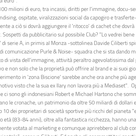
di euro".
0 milioni di euro, tra incassi, diritti per l'immagine, docu-ser
dising, ospitate, viralizzazioni social da capogiro e trasfert
te a ciò si dovrà aggiungere il 'ritocco' di cachet che dovrà 
 Sospetti da pubblicitario sul possibile Club? "Lo vedrei bene
 di serie A, in primis al Monza -sottolinea Davide Ciliberti spi
 di comunicazione Purle & Noise- squadra che si sta dando m
o di vista dell'immagine, attività peraltro agevolatissima dal
vo e non solo che la proprietà può offrire al brand e ai suoi gio
ferimento in 'zona Biscione' sarebbe anche ora anche più age
motivo visto che la sua ex Ilary non lavora più a Mediaset". O
lle ci sono gli indonesiani Robert e Michael Hartono che som
ano le cronache, un patrimonio da oltre 50 miliardi di dollari
p 10 dei proprietari di società sportive più ricchi del pianeta "
oro età (83-84 anni), oltre alla fantastica ricchezza, hanno u
ente votata al marketing e comunque aprirebbero al club co