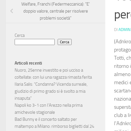
Welfare, Franchi (Federmeccanica): “E’
per
doppio valore, centrale per risolvere
problemi società”
DI
ADMIN
Cerca
(Adnkro
Cerca
protagon
Totti, c
Articoli recenti
ritorno 
Nuoro, 25enne investito e poi ucciso a
almeno 3
coltellate: con lui una ragazza rimasta ferita
medici e
Ilaria Salis: “Condanna? Vicenda surreale,
scartano
giudizio di primo grado si è svolto a mia
naziona
insaputa”
Napoli ko 3-1 con l’Arezzo nella prima
superst
amichevole stagionale
club a l
Bad Bunny e il concerto saltato per
l'Adnkro
maltempo a Milano: rimborso biglietti dal 24