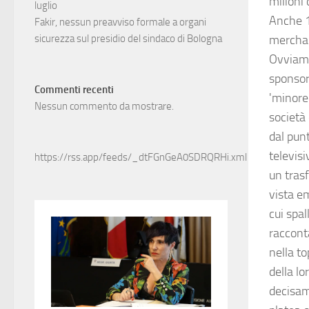
milioni 
luglio
Anche 10
Fakir, nessun preavviso formale a organi
merchan
sicurezza sul presidio del sindaco di Bologna
Ovviamen
sponsor.
Commenti recenti
'minore'
Nessun commento da mostrare.
società
dal punt
televisi
https://rss.app/feeds/_dtFGnGeA0SDRQRHi.xml
un tras
vista e
cui spa
raccont
nella to
della l
decisam