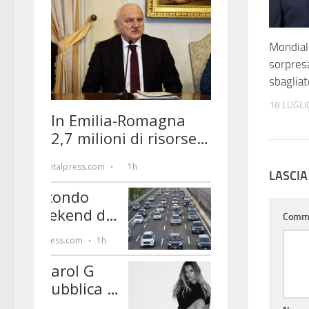
Mondiali
sorpresa
sbagliat
18 LUGLI
LASCI
Comm