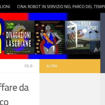
0
ALTRO
ffare da
cco