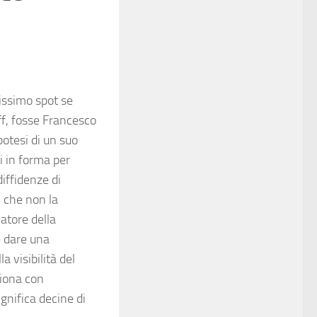
issimo spot se
ff, fosse Francesco
potesi di un suo
i in forma per
diffidenze di
i che non la
natore della
e dare una
 visibilità del
giona con
ignifica decine di