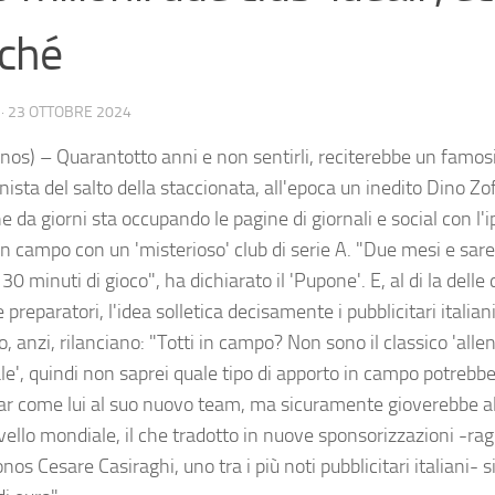
ché
·
23 OTTOBRE 2024
nos) – Quarantotto anni e non sentirli, reciterebbe un famos
ista del salto della staccionata, all'epoca un inedito Dino Zo
he da giorni sta occupando le pagine di giornali e social con l'i
in campo con un 'misterioso' club di serie A. "Due mesi e sare
0 minuti di gioco", ha dichiarato il 'Pupone'. E, al di la delle 
 preparatori, l'idea solletica decisamente i pubblicitari italian
, anzi, rilanciano: "Totti in campo? Non sono il classico 'alle
le', quindi non saprei quale tipo di apporto in campo potrebb
ar come lui al suo nuovo team, ma sicuramente gioverebbe alla
ivello mondiale, il che tradotto in nuove sponsorizzazioni -ra
nos Cesare Casiraghi, uno tra i più noti pubblicitari italiani- s