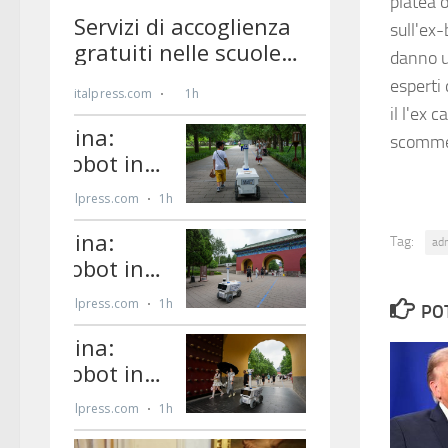
platea o
sull'ex
danno un
esperti
il l'ex
scomme
Tag:
ad
PO