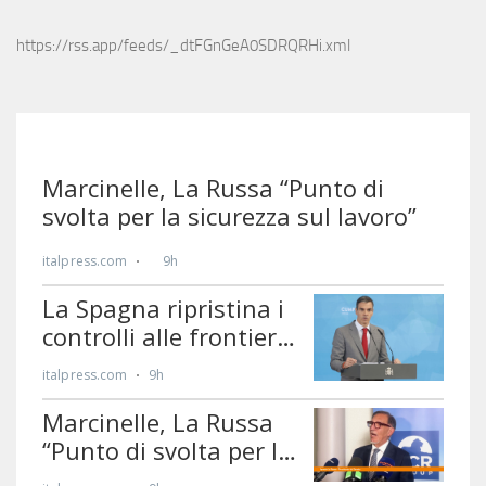
https://rss.app/feeds/_dtFGnGeA0SDRQRHi.xml