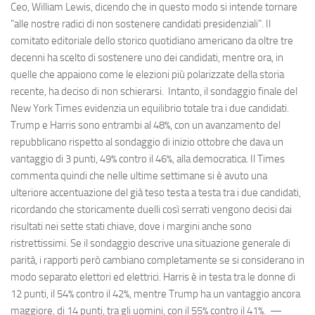
Ceo, William Lewis, dicendo che in questo modo si intende tornare
"alle nostre radici di non sostenere candidati presidenziali". Il
comitato editoriale dello storico quotidiano americano da oltre tre
decenni ha scelto di sostenere uno dei candidati, mentre ora, in
quelle che appaiono come le elezioni più polarizzate della storia
recente, ha deciso di non schierarsi. Intanto, il sondaggio finale del
New York Times evidenzia un equilibrio totale tra i due candidati.
Trump e Harris sono entrambi al 48%, con un avanzamento del
repubblicano rispetto al sondaggio di inizio ottobre che dava un
vantaggio di 3 punti, 49% contro il 46%, alla democratica. Il Times
commenta quindi che nelle ultime settimane si è avuto una
ulteriore accentuazione del già teso testa a testa tra i due candidati,
ricordando che storicamente duelli così serrati vengono decisi dai
risultati nei sette stati chiave, dove i margini anche sono
ristrettissimi. Se il sondaggio descrive una situazione generale di
parità, i rapporti però cambiano completamente se si considerano in
modo separato elettori ed elettrici. Harris è in testa tra le donne di
12 punti, il 54% contro il 42%, mentre Trump ha un vantaggio ancora
maggiore, di 14 punti, tra gli uomini, con il 55% contro il 41%. —