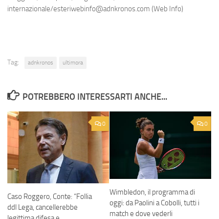
internazionale/esteriwebinfo@adnkronos.com (Web Info)
Tag:
adnkronos
ultimora
POTREBBERO INTERESSARTI ANCHE...
0
0
Wimbledon, il programma di
Caso Roggero, Conte: “Follia
oggi: da Paolini a Cobolli, tutti i
ddl Lega, cancellerebbe
match e dove vederli
legittima difesa e