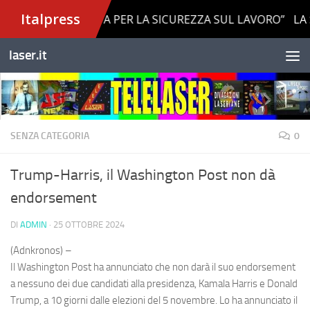
Salta al contenuto
laser.it
SENZA CATEGORIA
0
Trump-Harris, il Washington Post non dà
endorsement
DI
ADMIN
·
25 OTTOBRE 2024
(Adnkronos) –
Il Washington Post ha annunciato che non darà il suo endorsement
a nessuno dei due candidati alla presidenza, Kamala Harris e Donald
Trump, a 10 giorni dalle elezioni del 5 novembre. Lo ha annunciato il