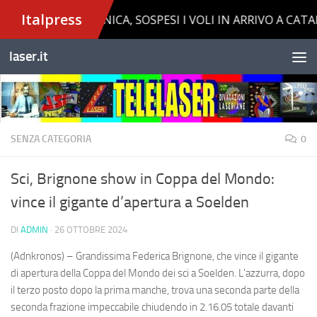
Salta al contenuto
laser.it
SENZA CATEGORIA
0
Sci, Brignone show in Coppa del Mondo:
vince il gigante d’apertura a Soelden
DI
ADMIN
·
26 OTTOBRE 2024
(Adnkronos) – Grandissima Federica Brignone, che vince il gigante
di apertura della Coppa del Mondo dei sci a Soelden. L'azzurra, dopo
il terzo posto dopo la prima manche, trova una seconda parte della
seconda frazione impeccabile chiudendo in 2.16.05 totale davanti