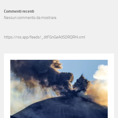
Commenti recenti
Nessun commento da mostrare.
https://rss.app/feeds/_dtFGnGeA0SDRQRHi.xml