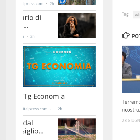
Tag:
ad
PO
Terremot
ricostru
23 GIUG