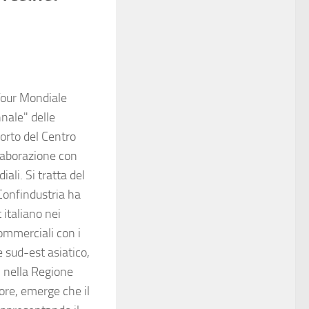
 Tour Mondiale
nnale" delle
porto del Centro
llaborazione con
ali. Si tratta del
Confindustria ha
 italiano nei
commerciali con i
e sud-est asiatico,
” nella Regione
ore, emerge che il