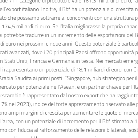
ude 711 categorie di prodotto e vale 161,3 miliardi di euro, r
ll’export italiano. Inoltre, il Bbf ha un potenziale di crescita 
ato che possiamo sottrarre ai concorrenti con una struttura p
174,5 miliardi di euro. Se l'Italia migliorasse la propria capac
si potrebbe tradurre in un incremento delle esportazioni del B
i di euro nei prossimi cinque anni. Questo potenziale è partic
ati avanzati, dove i 20 principali Paesi offrono opportunità p
n Stati Uniti, Francia e Germania in testa. Nei mercati emerg
li rappresentano un potenziale di 18,1 miliardi di euro, con C
Arabia Saudita ai primi posti. "Singapore, hub strategico per i
rcato per potenziale nell’Asean, è un partner chiave per l'It
terscambio è rappresentato dal nostro export che ha raggiunto 
17% nel 2023), indice del forte apprezzamento riservato alle p
ono ampi margini di crescita per aumentare le quote di merc
ll'area, con un potenziale di incremento per il Bbf stimato a 1
o con fiducia al rafforzamento delle relazioni bilaterali, sos