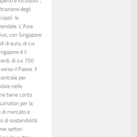
perto e inclusivo”,
trazione degli
ipali: le
ziendale. L’Asia
tivo, con Singapore
 di euro, di cui
ingapore è il
ardi, di cui 750
verso il Paese. Il
centrale per
ibile nelle
che tiene conto
nsumatori per la
e di mercato e
lo di sostenibilità
nei settori