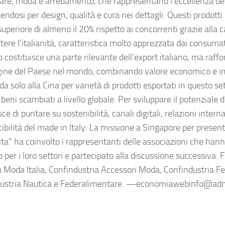
are, moda e arredamento, che rappresentano l’eccellenza del
endosi per design, qualità e cura nei dettagli. Questi prodott
uperiore di almeno il 20% rispetto ai concorrenti grazie alla c
ere l’italianità, caratteristica molto apprezzata dai consumato
 costituisce una parte rilevante dell’export italiano, ma raff
ine del Paese nel mondo, combinando valore economico e imm
a solo alla Cina per varietà di prodotti esportati in questo se
beni scambiati a livello globale. Per sviluppare il potenziale di
ce di puntare su sostenibilità, canali digitali, relazioni intern
ibilità del made in Italy. La missione a Singapore per presen
ta" ha coinvolto i rappresentanti delle associazioni che hann
 per i loro settori e partecipato alla discussione successiva:
 Moda Italia, Confindustria Accessori Moda, Confindustria Fe
dustria Nautica e Federalimentare. —economiawebinfo@ad