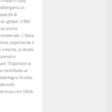
 made in Italy,
i ottengono un
apacità di
ri globali. Il Bbf
orza anche
ateriale. L’Italia
ttore, esportando il
 crescita, lo studio
azionali e
tare "Esportare la
o contribuito al
 Federlegno Arredo,
derorafi,
nkronos.com (Web