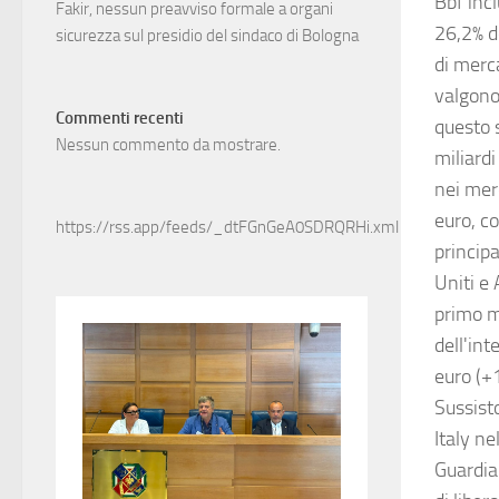
Bbf incl
Fakir, nessun preavviso formale a organi
26,2% de
sicurezza sul presidio del sindaco di Bologna
di merc
valgono 
Commenti recenti
questo 
Nessun commento da mostrare.
miliard
nei merc
euro, co
https://rss.app/feeds/_dtFGnGeA0SDRQRHi.xml
principa
Uniti e 
primo me
dell'in
euro (+
Sussist
Italy ne
Guardiam