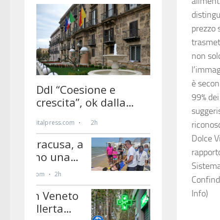
aliment
distingu
prezzo s
trasmett
non solo
l’immag
è second
99% dei 
suggeris
riconosc
Dolce Vi
rapporto
Sistema
Confin
Info)