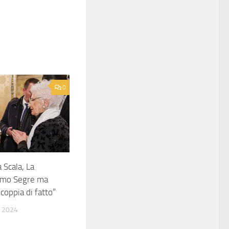
0
 Scala, La
timo Segre ma
coppia di fatto”
 2024