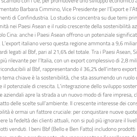
ro scambio con l'Ue, per promuovere uno sviluppo economico a
entato Barbara Cimmino, Vice Presidente per l’Export e l’At
enti di Confindustria. Lo studio si concentra su due temi princ
ità nei Paesi Asean e il ruolo crescente della sostenibilità a
olo Cina: anche i Paesi Asean offrono un potenziale significa
. L’export italiano verso questa regione ammonta a 9,6 miliardi
ardi legati al Bbf, pari al 21,6% del totale. Tra i Paesi Asean, S
più rilevante per l’Italia, con un export complessivo di 2,8 mili
riconducibili al Bbf, rappresentando il 36,2% dell’intero export 
 tema chiave è la sostenibilità, che sta assumendo un ruolo 
e il potenziale di crescita. L'integrazione dello sviluppo sosten
ie aziendali apre la strada a un nuovo modo di fare impresa, 
atto delle scelte sull'ambiente. Il crescente interesse dei co
bilità è ormai un fattore cruciale: per conquistare nuove quot
e la fedeltà dei clienti attuali, non si può più ignorare il livel
otti venduti. I beni Bbf (Bello e Ben Fatto) includono prodotti 