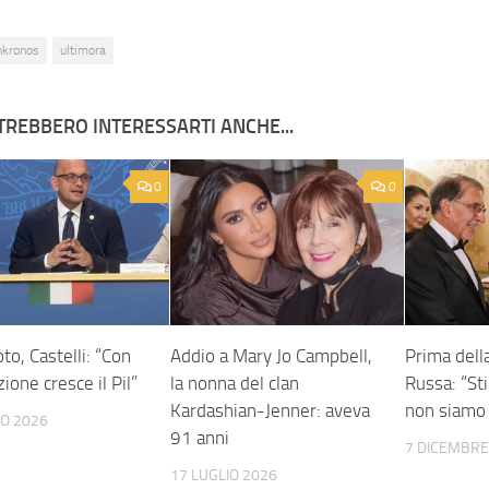
nkronos
ultimora
TREBBERO INTERESSARTI ANCHE...
0
0
o, Castelli: “Con
Addio a Mary Jo Campbell,
Prima della
zione cresce il Pil”
la nonna del clan
Russa: “S
Kardashian-Jenner: aveva
non siamo 
NO 2026
91 anni
7 DICEMBRE
17 LUGLIO 2026