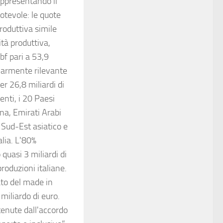
appresentando il
notevole: le quote
roduttiva simile
ità produttiva,
bf pari a 53,9
olarmente rilevante
er 26,8 miliardi di
enti, i 20 Paesi
ina, Emirati Arabi
l Sud-Est asiatico e
alia. L'80%
quasi 3 miliardi di
roduzioni italiane.
ato del made in
 miliardo di euro.
tenute dall'accordo