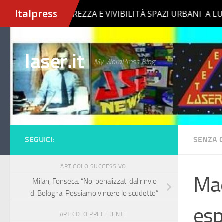
Salta al contenuto
laser.it
My WordPress Blog
SEGUICI:
SENZA 
ARTICOLO SUCCESSIVO
Mad
Milan, Fonseca: “Noi penalizzati dal rinvio
di Bologna. Possiamo vincere lo scudetto”
esp
ARTICOLO PRECEDENTE