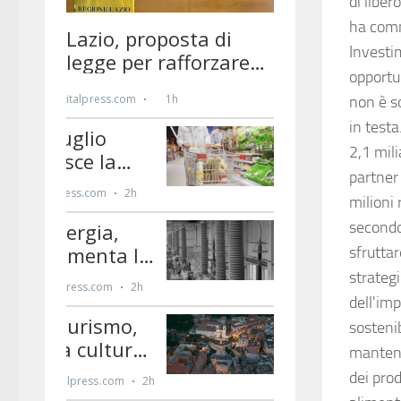
di libe
ha comm
Investim
opportun
non è s
in testa
2,1 mili
partner 
milioni 
secondo
sfruttar
strateg
dell'imp
sosteni
mantener
dei prod