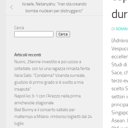
Israele, Netanyahu: “Iran sta creando
dur
bombe nucleari per distruggerci”
Cerca
DI
ADMIN
Cerca
(Adnkro
Vespucci
Articoli recenti
eccellen
Nuoro, 25enne investito e poi ucciso a
Studi di
coltellate: con lui una ragazza rimasta ferita
Sace, ch
Ilaria Salis: “Condanna? Vicenda surreale,
terzo e
giudizio di primo grado si è svolto a mia
scelto S
insaputa”
settori 
Napoli ko 3-1 con l’Arezzo nella prima
amichevole stagionale
principa
Bad Bunny e il concerto saltato per
Singapo
maltempo a Milano: rimborso biglietti dal 24
Asean. 
luglio