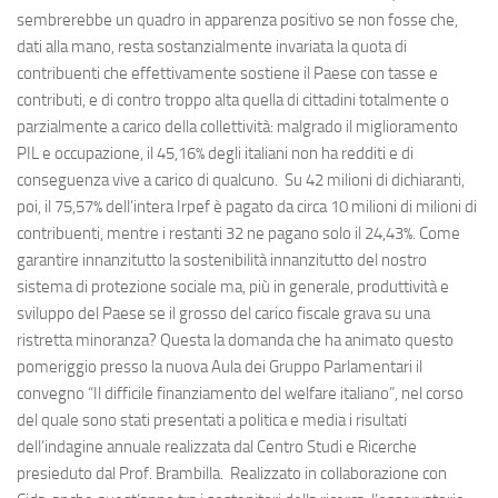
sembrerebbe un quadro in apparenza positivo se non fosse che,
dati alla mano, resta sostanzialmente invariata la quota di
contribuenti che effettivamente sostiene il Paese con tasse e
contributi, e di contro troppo alta quella di cittadini totalmente o
parzialmente a carico della collettività: malgrado il miglioramento
PIL e occupazione, il 45,16% degli italiani non ha redditi e di
conseguenza vive a carico di qualcuno. Su 42 milioni di dichiaranti,
poi, il 75,57% dell’intera Irpef è pagato da circa 10 milioni di milioni di
contribuenti, mentre i restanti 32 ne pagano solo il 24,43%. Come
garantire innanzitutto la sostenibilità innanzitutto del nostro
sistema di protezione sociale ma, più in generale, produttività e
sviluppo del Paese se il grosso del carico fiscale grava su una
ristretta minoranza? Questa la domanda che ha animato questo
pomeriggio presso la nuova Aula dei Gruppo Parlamentari il
convegno “Il difficile finanziamento del welfare italiano”, nel corso
del quale sono stati presentati a politica e media i risultati
dell’indagine annuale realizzata dal Centro Studi e Ricerche
presieduto dal Prof. Brambilla. Realizzato in collaborazione con