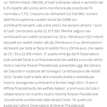
cui 169,59 miliardi, l’89,59%, di Irpef ordinaria): valore in aumento del
6,3% rispetto allo scorso anno ma inferiore alla crescita del Pil
nominale (+7,7%). Crescono sia i dichiaranti (42.026.960, numero
addirittura superiore a quello record del 2008) sia i
contribuenti/versanti, vale a dire coloro che versano almeno 1 euro
di Irpef, che toccano quota 32.373.363. Mentre salgono sia i
contribuenti con redditi compresi tra i 20 e i 29mila euro (9,5 milioni)
sia quelli con redditi medio-alti dai 29mila euro in su, diminuiscono i
dichiaranti per tutte le fasce di reddito fino a 20mila euro, che calano
da 23,133 a 22,356 milioni. E' quanto emerge dal XI Osservatorio
sulle entrate fiscali e sul finanziamento del welfare a cura del centro
studi e ricerche Itinerari Previdenziali, presentato oggi alla Camera
dei Deputati in occasione del convegno 'Le dichiarazioni dei redditi
2022: l’analisi Irpef e delle altre imposte dirette e indirette per
importi, tipologia dei contribuenti e territori negli ultimi 15 anni Il
difficile finanziamento del welfare italiano', e promosso da Cida in
collaborazione con il centro studi e ricerche Itinerari Previdenziali.
Sicuramente condizionato dalla ripresa Covid-19, quello che
evidenzia l’ultimo Osservatorio di Itinerari Previdenziali,