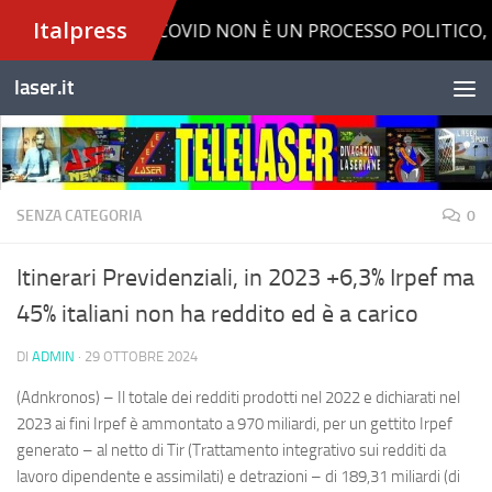
Salta al contenuto
laser.it
SENZA CATEGORIA
0
Itinerari Previdenziali, in 2023 +6,3% Irpef ma
45% italiani non ha reddito ed è a carico
DI
ADMIN
·
29 OTTOBRE 2024
(Adnkronos) – Il totale dei redditi prodotti nel 2022 e dichiarati nel
2023 ai fini Irpef è ammontato a 970 miliardi, per un gettito Irpef
generato – al netto di Tir (Trattamento integrativo sui redditi da
lavoro dipendente e assimilati) e detrazioni – di 189,31 miliardi (di