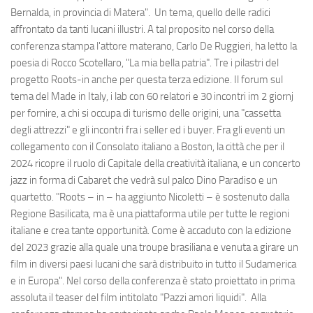
Bernalda, in provincia di Matera". Un tema, quello delle radici
affrontato da tanti lucani illustri. A tal proposito nel corso della
conferenza stampa l'attore materano, Carlo De Ruggieri, ha letto la
poesia di Rocco Scotellaro, "La mia bella patria". Tre i pilastri del
progetto Roots-in anche per questa terza edizione. Il forum sul
tema del Made in Italy, i lab con 60 relatori e 30 incontri im 2 giornj
per fornire, a chi si occupa di turismo delle origini, una "cassetta
degli attrezzi" e gli incontri fra i seller ed i buyer. Fra gli eventi un
collegamento con il Consolato italiano a Boston, la città che per il
2024 ricopre il ruolo di Capitale della creatività italiana, e un concerto
jazz in forma di Cabaret che vedrà sul palco Dino Paradiso e un
quartetto. "Roots – in – ha aggiunto Nicoletti – è sostenuto dalla
Regione Basilicata, ma è una piattaforma utile per tutte le regioni
italiane e crea tante opportunità. Come è accaduto con la edizione
del 2023 grazie alla quale una troupe brasiliana e venuta a girare un
film in diversi paesi lucani che sarà distribuito in tutto il Sudamerica
e in Europa". Nel corso della conferenza è stato proiettato in prima
assoluta il teaser del film intitolato "Pazzi amori liquidi". Alla