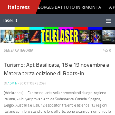
Salta al contenuto
laser.it
SENZA CATEGORIA
0
Turismo: Apt Basilicata, 18 e 19 novembre a
Matera terza edizione di Roots-in
DI
ADMIN
·
30 OTTOBRE 2024
(Adnkronos) – Centocinquanta seller provenienti da ogni regione
italiana, 74 buyer provenienti da Sudamerica, Canada, Spagna,
Belgio, Australia e Usa, 12 espositori fra enti e aziende, 13 regioni
italiane con i loro stand e le loro offerte. Sono alcuni dei numeri della