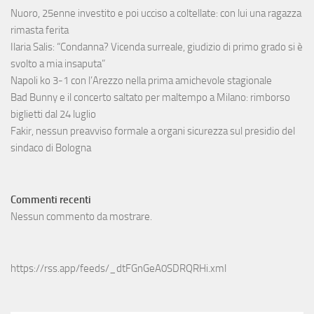
Nuoro, 25enne investito e poi ucciso a coltellate: con lui una ragazza
rimasta ferita
Ilaria Salis: “Condanna? Vicenda surreale, giudizio di primo grado si è
svolto a mia insaputa”
Napoli ko 3-1 con l’Arezzo nella prima amichevole stagionale
Bad Bunny e il concerto saltato per maltempo a Milano: rimborso
biglietti dal 24 luglio
Fakir, nessun preavviso formale a organi sicurezza sul presidio del
sindaco di Bologna
Commenti recenti
Nessun commento da mostrare.
https://rss.app/feeds/_dtFGnGeA0SDRQRHi.xml