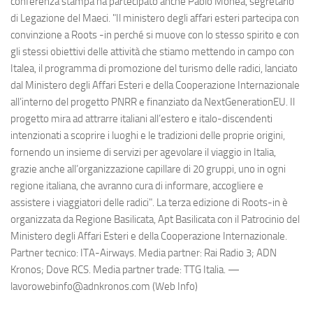
conferenza stampa ha partecipato anche Paolo Monea, segretario
di Legazione del Maeci. "Il ministero degli affari esteri partecipa con
convinzione a Roots -in perché si muove con lo stesso spirito e con
gli stessi obiettivi delle attività che stiamo mettendo in campo con
Italea, il programma di promozione del turismo delle radici, lanciato
dal Ministero degli Affari Esteri e della Cooperazione Internazionale
all’interno del progetto PNRR e finanziato da NextGenerationEU. Il
progetto mira ad attrarre italiani all’estero e italo-discendenti
intenzionati a scoprire i luoghi e le tradizioni delle proprie origini,
fornendo un insieme di servizi per agevolare il viaggio in Italia,
grazie anche all’organizzazione capillare di 20 gruppi, uno in ogni
regione italiana, che avranno cura di informare, accogliere e
assistere i viaggiatori delle radici". La terza edizione di Roots-in è
organizzata da Regione Basilicata, Apt Basilicata con il Patrocinio del
Ministero degli Affari Esteri e della Cooperazione Internazionale.
Partner tecnico: ITA-Airways. Media partner: Rai Radio 3; ADN
Kronos; Dove RCS. Media partner trade: TTG Italia. —
lavorowebinfo@adnkronos.com (Web Info)