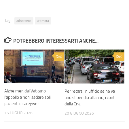
Tag:
adnkronos
ultimora
POTREBBERO INTERESSARTI ANCHE...
0
0
Alzheimer, dal Vaticano
Per recarsi in ufficio se ne va
l’appello a non lasciare soli
uno stipendio all’anno, i conti
pazienti e caregiver
della Cna
15 LUGLIO 2026
20 GIUGNO 2026