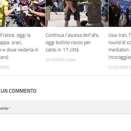
France, oggi la
Continua l’ascesa dell’afa,
Usa-Iran, f
appa: orari,
oggi bollino rosso per
round di co
o e dove vederla in
caldo in 17 città
mediatori:
iaro)
incoraggian
25 GIUGNO 2026
 2026
22 GIUGNO 
A UN COMMENTO
ento
*