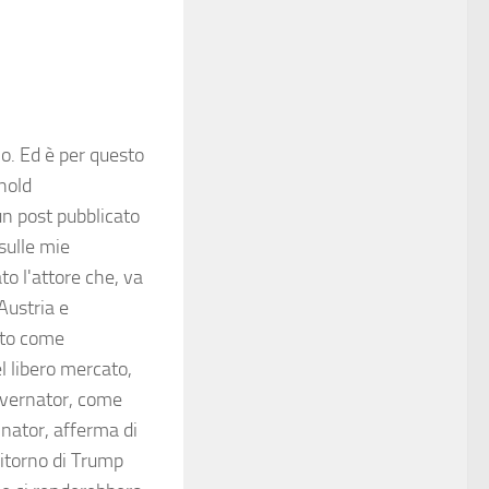
. Ed è per questo
nold
n post pubblicato
sulle mie
to l'attore che, va
Austria e
tto come
l libero mercato,
Governator, come
nator, afferma di
itorno di Trump