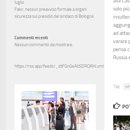
alla Cas
luglio
solo più
Fakir, nessun preavviso formale a organi
insulter
sicurezza sul presidio del sindaco di Bologna
aggiung
ad atta
Commenti recenti
varare p
Nessun commento da mostrare.
pensa c
Russia 
https://rss.app/feeds/_dtFGnGeA0SDRQRHi.xml
Tag:
ad
PO