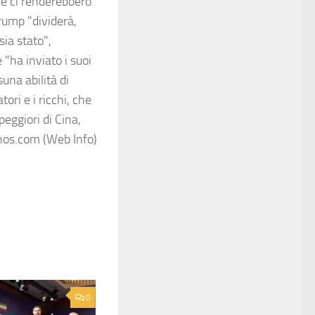
che ci renderebbero
Trump "dividerà,
sia stato",
ha inviato i suoi
una abilità di
tori e i ricchi, che
eggiori di Cina,
nos.com (Web Info)
0