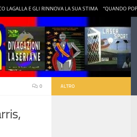
0
ALTRO
ris,