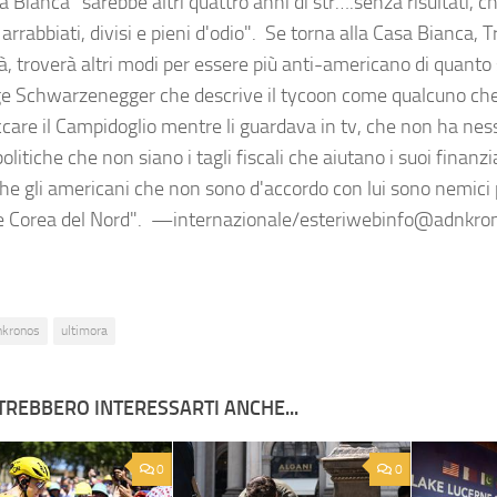
a Bianca "sarebbe altri quattro anni di str….senza risultati, 
 arrabbiati, divisi e pieni d'odio". Se torna alla Casa Bianca, 
à, troverà altri modi per essere più anti-americano di quanto 
e Schwarzenegger che descrive il tycoon come qualcuno che "
ccare il Campidoglio mentre li guardava in tv, che non ha ness
olitiche che non siano i tagli fiscali che aiutano i suoi finanzia
he gli americani che non sono d'accordo con lui sono nemici p
e Corea del Nord". —internazionale/esteriwebinfo@adnkro
nkronos
ultimora
TREBBERO INTERESSARTI ANCHE...
0
0