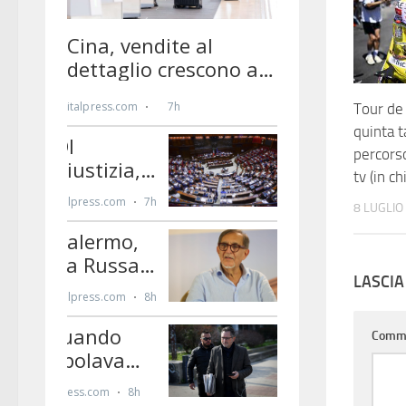
Tour de 
quinta t
percors
tv (in ch
8 LUGLIO
LASCI
Comm