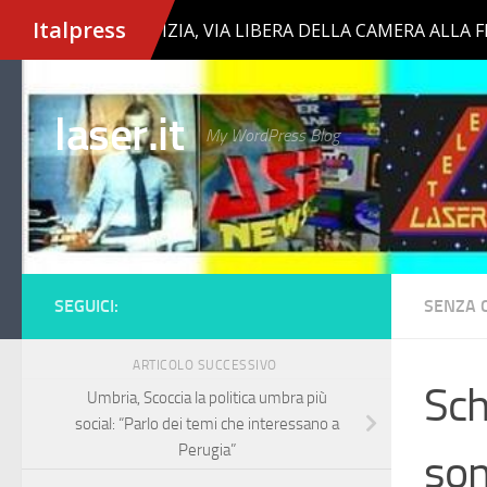
Salta al contenuto
laser.it
My WordPress Blog
SEGUICI:
SENZA 
ARTICOLO SUCCESSIVO
Sch
Umbria, Scoccia la politica umbra più
social: “Parlo dei temi che interessano a
Perugia”
son