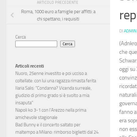
ARTICOLO PRECEDENTE
rep
Roma, 1000 euro a famiglie per affitti: a
chi spettano, i requisiti
DI
ADMIN
Cerca
(Adnkro
Cerca
che que
Schwarz
Articoli recenti
oggi su
Nuoro, 25enne investito e poi ucciso a
convinzi
coltellate: con lui una ragazza rimasta ferita
ricordat
Ilaria Salis: “Condanna? Vicenda surreale,
natural
giudizio di primo grado si è svolto a mia
governa
insaputa”
Napoli ko 3-1 con l’Arezzo nella prima
fanno au
amichevole stagionale
era sop
Bad Bunny e il concerto saltato per
non ess
maltempo a Milano: rimborso biglietti dal 24