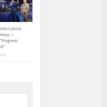
inito il primo
lloqui. I
 “Progressi
ti”
2026