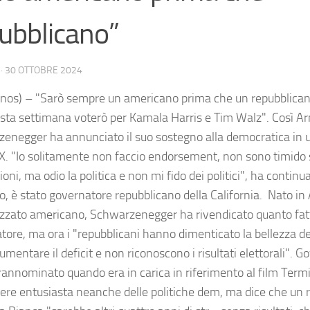
ubblicano”
·
30 OTTOBRE 2024
nos) – "Sarò sempre un americano prima che un repubblicano
sta settimana voterò per Kamala Harris e Tim Walz". Così Ar
enegger ha annunciato il suo sostegno alla democratica in u
 X. "Io solitamente non faccio endorsement, non sono timido 
oni, ma odio la politica e non mi fido dei politici", ha continua
o, è stato governatore repubblicano della California. Nato in 
izzato americano, Schwarzenegger ha rivendicato quanto fa
tore, ma ora i "repubblicani hanno dimenticato la bellezza de
mentare il deficit e non riconoscono i risultati elettorali". 
rannominato quando era in carica in riferimento al film Termi
ere entusiasta neanche delle politiche dem, ma dice che un r