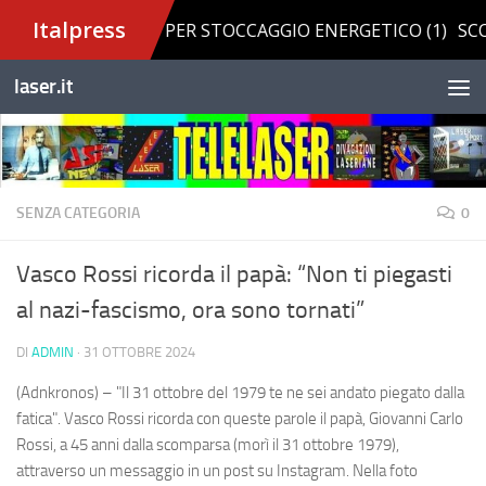
Salta al contenuto
laser.it
SENZA CATEGORIA
0
Vasco Rossi ricorda il papà: “Non ti piegasti
al nazi-fascismo, ora sono tornati”
DI
ADMIN
·
31 OTTOBRE 2024
(Adnkronos) – "Il 31 ottobre del 1979 te ne sei andato piegato dalla
fatica". Vasco Rossi ricorda con queste parole il papà, Giovanni Carlo
Rossi, a 45 anni dalla scomparsa (morì il 31 ottobre 1979),
attraverso un messaggio in un post su Instagram. Nella foto