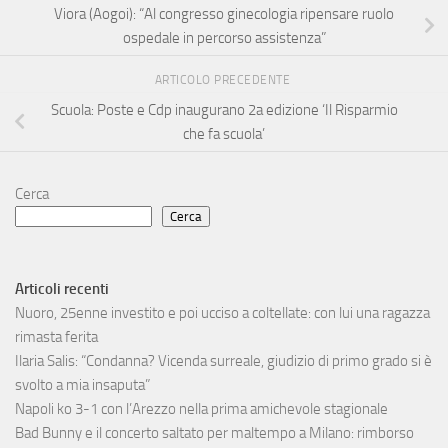
Viora (Aogoi): “Al congresso ginecologia ripensare ruolo
ospedale in percorso assistenza”
ARTICOLO PRECEDENTE
Scuola: Poste e Cdp inaugurano 2a edizione ‘Il Risparmio
che fa scuola’
Cerca
Cerca
Articoli recenti
Nuoro, 25enne investito e poi ucciso a coltellate: con lui una ragazza
rimasta ferita
Ilaria Salis: “Condanna? Vicenda surreale, giudizio di primo grado si è
svolto a mia insaputa”
Napoli ko 3-1 con l’Arezzo nella prima amichevole stagionale
Bad Bunny e il concerto saltato per maltempo a Milano: rimborso