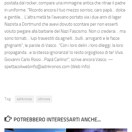
postata dal rocker, compare una immagine antica che ritrae il padre
in uniforme. "Ricordo ancora il tuo mezzo sorriso, caro papà… dolce
e gentile… L’altra metà te l’avevano portato via i due anni di lager
Nazista a Dortmund che avevi dovuto scontare per non esserti
voluto piegare alla barbarie del Nazi Fascismo. Non ci crederai… ma
sono tornati… lupi travestiti da agnelli…bulli.. arroganti e le facce
ghignanti", le parole di Vasco. "Con i loro deliri..i loro dileggi..la loro
propaganda…e la stessa ignoranza! Io resto orgoglioso di te! Viva
Giovanni Carlo Rossi…Papà Carlino!", scrive ancora Vasco. —
spettacoliwebinfo@adnkronos.com (Web Info)
Tag:
adnkronos
ultimora
POTREBBERO INTERESSARTI ANCHE...