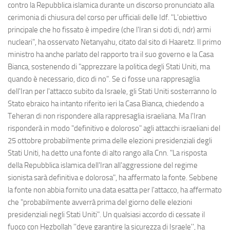
contro la Repubblica islamica durante un discorso pronunciato alla
cerimonia di chiusura del corso per ufficiali delle Idf. "L'obiettivo
principale che ho fissato è impedire (che l'Iran si doti di, ndr) armi
nucleari", ha osservato Netanyahu, citato dal sito di Haaretz. Il primo
ministro ha anche parlato del rapporto tra il suo governo e la Casa
Bianca, sostenendo di "apprezzare la politica degli Stati Uniti, ma
quando è necessario, dico di no". Se ci fosse una rappresaglia
dell'Iran per l'attacco subito da Israele, gli Stati Uniti sosterranno lo
Stato ebraico ha intanto riferito ieri la Casa Bianca, chiedendo a
Teheran di non rispondere alla rappresaglia israeliana. Ma l'Iran
risponderà in modo "definitivo e doloroso" agli attacchi israeliani del
25 ottobre probabilmente prima delle elezioni presidenziali degli
Stati Uniti, ha detto una fonte di alto rango alla Cnn. "La risposta
della Repubblica islamica dell'Iran all'aggressione del regime
sionista sarà definitiva e dolorosa", ha affermato la fonte. Sebbene
la fonte non abbia fornito una data esatta per l'attacco, ha affermato
che "probabilmente avverrà prima del giorno delle elezioni
presidenziali negli Stati Uniti". Un qualsiasi accordo di cessate il
fuoco con Hezbollah ''deve garantire la sicurezza di Israele'', ha