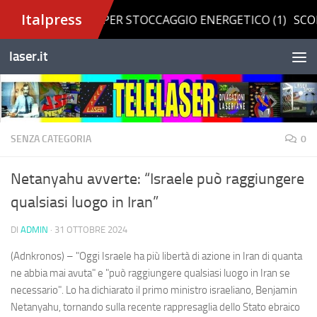
Salta al contenuto
laser.it
SENZA CATEGORIA
0
Netanyahu avverte: “Israele può raggiungere
qualsiasi luogo in Iran”
DI
ADMIN
·
31 OTTOBRE 2024
(Adnkronos) – "Oggi Israele ha più libertà di azione in Iran di quanta
ne abbia mai avuta" e "può raggiungere qualsiasi luogo in Iran se
necessario". Lo ha dichiarato il primo ministro israeliano, Benjamin
Netanyahu, tornando sulla recente rappresaglia dello Stato ebraico